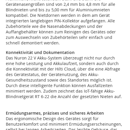
Gerätenasengrößen sind von 2,4 mm bis 4,8 mm für alle
Blindnieten und bis zu 5,00 mm für Aluminiumnieten
kompatibel. Die Nietdornen werden in dem am Gerät
integrierten langlebigen PIN-Kollektor aufgefangen. Alle
Zubehörteile wie die Nasenabdeckungen und der
Auffangbehälter können zum Reinigen des Gerätes oder
zum Auswechseln von Zubehörteilen sehr einfach und
schnell demontiert werden.
Konnektivität und Dokumentation
Das Nuron 22 V Akku-System überzeugt nicht nur durch
eine hohe Leistung und Akkulaufzeit, sondern auch durch
die Konnektivität mit der Hilti Cloud, über die eine Abfrage
des Gerätestatus, der Gerätenutzung, des Akku-
Gesundheitszustand sowie des Standortes möglich ist.
Durch diese intelligente Funktion können Ausfallzeiten
minimiert werden. Zudem zeichnet das IoT-fähige Akku-
Blindnietgerät RT 6-22 die Anzahl der gesetzten Nieten auf.
Ermüdungsarmes, präzises und sicheres Arbeiten
Das ergonomische Design des Gerätes sorgt für
Benutzerkomfort und minimiert Ermüdungserscheinungen,
selbst bei langen Arbeitszeiten. Das leichte Gehäuse, das