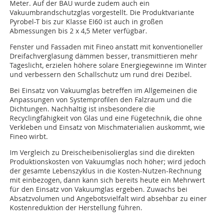
Meter. Auf der BAU wurde zudem auch ein
Vakuumbrandschutzglas vorgestellt. Die Produktvariante
Pyrobel-T bis zur Klasse EI60 ist auch in großen
Abmessungen bis 2 x 4,5 Meter verfügbar.
Fenster und Fassaden mit Fineo anstatt mit konventioneller
Dreifachverglasung dämmen besser, transmittieren mehr
Tageslicht, erzielen höhere solare Energiegewinne im Winter
und verbessern den Schallschutz um rund drei Dezibel.
Bei Einsatz von Vakuumglas betreffen im Allgemeinen die
Anpassungen von Systemprofilen den Falzraum und die
Dichtungen. Nachhaltig ist insbesondere die
Recyclingfähigkeit von Glas und eine Fügetechnik, die ohne
Verkleben und Einsatz von Mischmaterialien auskommt, wie
Fineo wirbt.
Im Vergleich zu Dreischeibenisolierglas sind die direkten
Produktionskosten von Vakuumglas noch höher; wird jedoch
der gesamte Lebenszyklus in die Kosten-Nutzen-Rechnung
mit einbezogen, dann kann sich bereits heute ein Mehrwert
für den Einsatz von Vakuumglas ergeben. Zuwachs bei
Absatzvolumen und Angebotsvielfalt wird absehbar zu einer
Kostenreduktion der Herstellung führen.