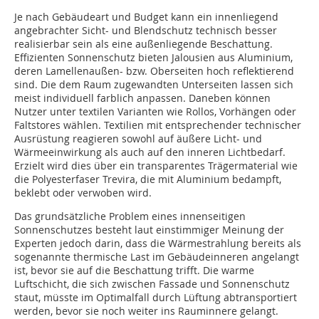
Je nach Gebäudeart und Budget kann ein innenliegend
angebrachter Sicht- und Blendschutz technisch besser
realisierbar sein als eine außenliegende Beschattung.
Effizienten Sonnenschutz bieten Jalousien aus Aluminium,
deren Lamellenaußen- bzw. Oberseiten hoch reflektierend
sind. Die dem Raum zugewandten Unterseiten lassen sich
meist individuell farblich anpassen. Daneben können
Nutzer unter textilen Varianten wie Rollos, Vorhängen oder
Faltstores wählen. Textilien mit entsprechender technischer
Ausrüstung reagieren sowohl auf äußere Licht- und
Wärmeeinwirkung als auch auf den inneren Lichtbedarf.
Erzielt wird dies über ein transparentes Trägermaterial wie
die Polyesterfaser Trevira, die mit Aluminium bedampft,
beklebt oder verwoben wird.
Das grundsätzliche Problem eines innenseitigen
Sonnenschutzes besteht laut einstimmiger Meinung der
Experten jedoch darin, dass die Wärmestrahlung bereits als
sogenannte thermische Last im Gebäudeinneren angelangt
ist, bevor sie auf die Beschattung trifft. Die warme
Luftschicht, die sich zwischen Fassade und Sonnenschutz
staut, müsste im Optimalfall durch Lüftung abtransportiert
werden, bevor sie noch weiter ins Rauminnere gelangt.