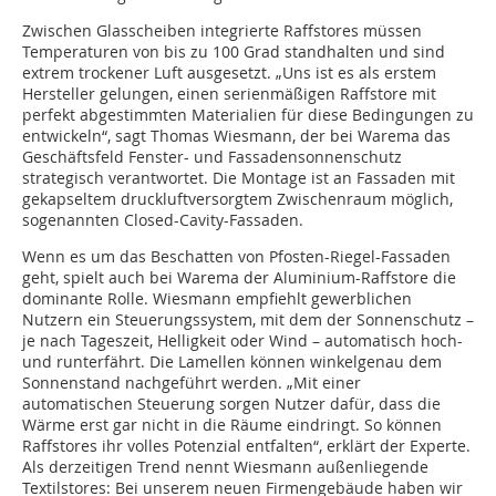
Zwischen Glasscheiben integrierte Raffstores müssen
Temperaturen von bis zu 100 Grad standhalten und sind
extrem trockener Luft ausgesetzt. „Uns ist es als erstem
Hersteller gelungen, einen serienmäßigen Raffstore mit
perfekt abgestimmten Materialien für diese Bedingungen zu
entwickeln“, sagt Thomas Wiesmann, der bei Warema das
Geschäftsfeld Fenster- und Fassadensonnenschutz
strategisch verantwortet. Die Montage ist an Fassaden mit
gekapseltem druckluftversorgtem Zwischenraum möglich,
sogenannten Closed-Cavity-Fassaden.
Wenn es um das Beschatten von Pfosten-Riegel-Fassaden
geht, spielt auch bei Warema der Aluminium-Raffstore die
dominante Rolle. Wiesmann empfiehlt gewerblichen
Nutzern ein Steuerungssystem, mit dem der Sonnenschutz –
je nach Tageszeit, Helligkeit oder Wind – automatisch hoch-
und runterfährt. Die Lamellen können winkelgenau dem
Sonnenstand nachgeführt werden. „Mit einer
automatischen Steuerung sorgen Nutzer dafür, dass die
Wärme erst gar nicht in die Räume eindringt. So können
Raffstores ihr volles Potenzial entfalten“, erklärt der Experte.
Als derzeitigen Trend nennt Wiesmann außenliegende
Textilstores: Bei unserem neuen Firmengebäude haben wir