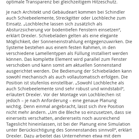
optimale Transparenz bei gleichzeitigem Hitzeschutz.
Je nach Architekt und Gebäudeart kommen bei Schindler
auch Schiebeelemente, Streckgitter oder Lochbleche zum
Einsatz. „Lochbleche lassen sich zusätzlich als
Absturzsicherung vor bodentiefen Fenstern einsetzen“,
erklärt Drexler. Schiebeläden gelten als eine elegante
Möglichkeit, der Sonneneinstrahlung entgegenzuwirken. Die
Systeme bestehen aus einem festen Rahmen, in den
verschiedene Lamellentypen als Füllung installiert werden
können. Das komplette Element wird parallel zum Fenster
verschoben und kann somit am aktuellen Sonnenstand
ausgerichtet werden. Die Bedienung der Schiebeläden kann
sowohl mechanisch als auch vollautomatisch erfolgen. Die
Position ist stufenlos einstellbar. „Sowohl Lochbleche als
auch Schiebeelemente sind sehr robust und windstabil“,
erläutert Drexler. Vor der Montage von Lochblechen ist
jedoch – je nach Anforderung – eine genaue Planung
wichtig. Denn einmal angebracht, lässt sich ihre Position
nicht mehr ändern. „Um die Bleche so einzusetzen, dass sie
einerseits verschatten, andererseits noch ausreichend
Tageslicht hineinlassen, ist bei der Planung eine Simulation
unter Berücksichtigung des Sonnenstandes sinnvoll“, erklärt
Drexler. Dazu arbeitet das Unternehmen etwa mit dem