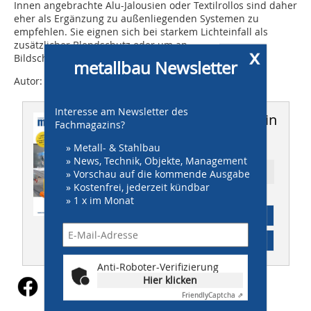
Innen angebrachte Alu-Jalousien oder Textilrollos sind daher
eher als Ergänzung zu außenliegenden Systemen zu
empfehlen. Sie eignen sich bei starkem Lichteinfall als
zusätzlicher Blendschutz oder um an
x
Bildschirmarbeitsplätzen Kontraste zu reduzieren.
metallbau Newsletter
Autor: Silke Blumenröder
Interesse am Newsletter des
Dieser Artikel erschien in
Fachmagazins?
metallbau 04/2020
» Metall- & Stahlbau
» News, Technik, Objekte, Management
Ressort: TECHNIK
» Vorschau auf die kommende Ausgabe
» Kostenfrei, jederzeit kündbar
» 1 x im Monat
Abonnement
Inhaltsverzeichnis
Anti-Roboter-Verifizierung
Hier klicken
Friendly
Captcha ⇗