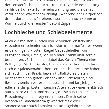
Fällen oft ein starres Aluminium-Lamellensystem oberhalb
der Fensterfläche montiert. Die auskragende Beschattung
verhindert direkte Sonneneinstrahlung und die damit
verbundene Wärmeentwicklung. „Während der Heizperiode
dringt durch die tief stehende Sonne dennoch Sonne und
Wärme durch die Fenster“, betont Zippel.
Lochbleche und Schiebeelemente
Auch die meisten Kunden von Schindler Fenster- und
Fassaden entscheiden sich für Aluminium-Raffstores, wenn
es darum geht, Pfosten-Riegel-Gebäudehüllen von
Bürogebäuden, Hotels, Schulen oder Krankenhäusern zu
beschatten. „Sicher spielt dabei das Kosten-Thema eine
Rolle“, sagt Martin Drexler, Leiter Konstruktion bei Schindler.
Doch die jalousienähnlichen Sonnenschutzsysteme haben
sich auch in der Praxis bewährt: „Raffstores bieten
insgesamt einen guten Sonnen- und Sichtschutz, sind
flexibel, ziemlich witterungsbeständig und langlebig.“ Eine
edle, allerdings kostenintensive Alternative wären elektrisch
aufrollbare Aluminiumbehänge, die sich in Fenster- und
Fassadensysteme integrieren lassen. Durch seine
besondere Lamellenform gewährleistet dieser
Sonnenschutz auch komplett heruntergefahren eine