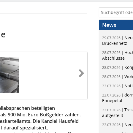
News
le
Neue
29.07.2026 |
Brückennetz
Hoc
28.07.2026 |
Abschlüsse
Kon
28.07.2026 |
Woh
28.07.2026 |
Nati
22.07.2026 |
dorm
22.07.2026 |
Ennepetal
labsprachen beteiligten
Tres
22.07.2026 |
 als 900 Mio. Euro Bußgelder zahlen.
aufgestellt
skartellamts. Die Kanzlei Hausfeld
Neue
22.07.2026 |
 darauf spezialisiert,