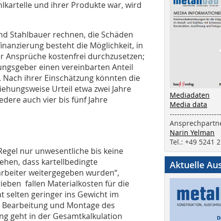
lkartelle und ihrer Produkte war, wird
nd Stahlbauer rechnen, die Schäden
anzierung besteht die Möglichkeit, in
r Ansprüche kostenfrei durchzusetzen;
erungsgeber einen vereinbarten Anteil
. Nach ihrer Einschätzung könnten die
ehungsweise Urteil etwa zwei Jahre
Mediadaten
dere auch vier bis fünf Jahre
Media data
--------------------
Ansprechpartne
Narin Yelman
Tel.: +49 5241 
Regel nur unwesentliche bis keine
ehen, dass kartellbedingte
Aktuelle Au
arbeiter weitergegeben wurden“,
ieben fallen Materialkosten für die
t selten geringer ins Gewicht im
ie Bearbeitung und Montage des
ng geht in der Gesamtkalkulation