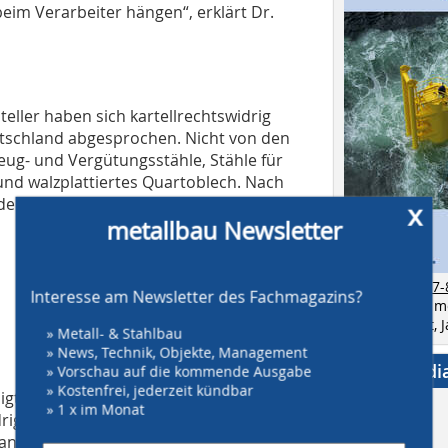
eim Verarbeiter hängen“, erklärt Dr.
teller haben sich kartellrechtswidrig
eutschland abgesprochen. Nicht von den
ug- und Vergütungsstähle, Stähle für
nd walzplattiertes Quartoblech. Nach
en die Absprachen von Mitte 2002 bis
x
metallbau Newsletter
zur Ausgabe 7-
Interesse am Newsletter des Fachmagazins?
Bestellen Sie 
als Einzelheft,
» Metall- & Stahlbau
» News, Technik, Objekte, Management
Social Medi
» Vorschau auf die kommende Ausgabe
» Kostenfrei, jederzeit kündbar
iligt gewesen sind, haben sich von 2004
» 1 x im Monat
ig über die Preise für Edelstahl
Langerzeugnisse aus Edelbaustahl,