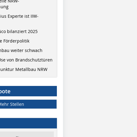
elle NRW-
nung
ius Experte ist IIW-
co bilanziert 2025
 Förderpolitik
hbau weiter schwach
Use von Brandschutztüren
junktur Metallbau NRW
bote
Mehr Stellen