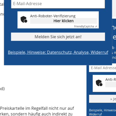
ahl. Daran beteiligt waren:
MB auf
facebook
and, Köln
Anti-Roboter-Verifizierung
Hier klicken
me
Friendly
Captcha ⇗
Ne
Melden Sie sich jetzt an!
» Online vorab 
Beispiele, Hinweise: Datenschutz, Analyse, Widerruf
» kostenfrei & 
» jederzeit kün
Anti-R
nd)
» J
Preiskartelle im Regelfall nicht nur auf
Beispiele, Hinweis
irken, sondern häufig auch indirekt zu
Widerruf