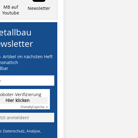
MB auf
Newsletter
Youtube
tallbau
wsletter
– Artikel im nächsten Heft
monatlich
dbar
oboter-Verifizierung
Hier klicken
Friendly
Captcha ⇗
etzt anmelden!
e: Datenschutz, Analyse,