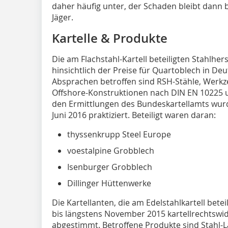
daher häufig unter, der Schaden bleibt dann b
Jäger.
Kartelle & Produkte
Die am Flachstahl-Kartell beteiligten Stahlhers
hinsichtlich der Preise für Quartoblech in D
Absprachen betroffen sind RSH-Stähle, Werkze
Offshore-Konstruktionen nach DIN EN 10225 u
den Ermittlungen des Bundeskartellamts wurd
Juni 2016 praktiziert. Beteiligt waren daran:
thyssenkrupp Steel Europe
voestalpine Grobblech
Isenburger Grobblech
Dillinger Hüttenwerke
Die Kartellanten, die am Edelstahlkartell bete
bis längstens November 2015 kartellrechtswidr
abgestimmt. Betroffene Produkte sind Stahl-