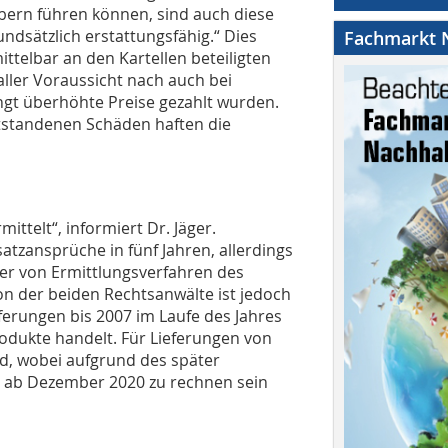
bern führen können, sind auch diese
dsätzlich erstattungsfähig.“ Dies
Fachmarkt N
ttelbar an den Kartellen beteiligten
aller Voraussicht nach auch bei
dingt überhöhte Preise gezahlt wurden.
ntstandenen Schäden haften die
ittelt“, informiert Dr. Jäger.
atzansprüche in fünf Jahren, allerdings
uer von Ermittlungsverfahren des
n der beiden Rechtsanwälte ist jedoch
ferungen bis 2007 im Laufe des Jahres
rodukte handelt. Für Lieferungen von
d, wobei aufgrund des später
n ab Dezember 2020 zu rechnen sein