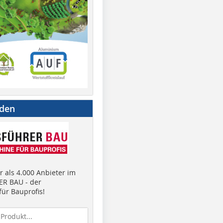
nden
 als 4.000 Anbieter im
R BAU - der
ür Bauprofis!