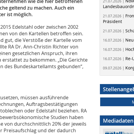
nternehmen wie die hier betroffenen
Nov
21.07.2026 |
Landesbauord
nche geltend zu machen. Auch ein
r ist möglich.
Fron
21.07.2026 |
Präsident
 2015 Edelstahl oder zwischen 2002
Schü
21.07.2026 |
n von den Kartellen betroffen sein.
nd gut, die Verstöße der Kartelle vom
Neue
16.07.2026 |
lte RA Dr. Ann-Christin Richter von
Hoc
16.07.2026 |
inen gesetzlichen Anspruch, ihren
Re-
16.07.2026 |
n erstattet zu bekommen. „Die Gerichte
gen des Bundeskartellamts gebunden“,
Kon
09.07.2026 |
Stellenange
zusetzen, müssen ausführende
Rechnungen, Auftragsbestätigungen
toblechen oder Edelstahl beziehen. RA
ettbewerbsökonomische Studien haben
Mediadaten
e von durchschnittlich 20% der jeweils
er Preisaufschlag und der dadurch