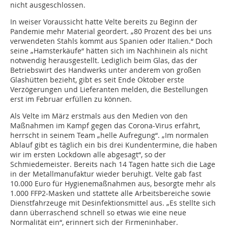
nicht ausgeschlossen.
In weiser Voraussicht hatte Velte bereits zu Beginn der
Pandemie mehr Material geordert. „80 Prozent des bei uns
verwendeten Stahls kommt aus Spanien oder Italien.“ Doch
seine „Hamsterkäufe“ hätten sich im Nachhinein als nicht
notwendig herausgestellt. Lediglich beim Glas, das der
Betriebswirt des Handwerks unter anderem von großen
Glashütten bezieht, gibt es seit Ende Oktober erste
Verzögerungen und Lieferanten melden, die Bestellungen
erst im Februar erfüllen zu können.
Als Velte im März erstmals aus den Medien von den
Maßnahmen im Kampf gegen das Corona-Virus erfährt,
herrscht in seinem Team „helle Aufregung“. „Im normalen
Ablauf gibt es täglich ein bis drei Kundentermine, die haben
wir im ersten Lockdown alle abgesagt“, so der
Schmiedemeister. Bereits nach 14 Tagen hatte sich die Lage
in der Metallmanufaktur wieder beruhigt. Velte gab fast
10.000 Euro für Hygienemaßnahmen aus, besorgte mehr als
1.000 FFP2-Masken und stattete alle Arbeitsbereiche sowie
Dienstfahrzeuge mit Desinfektionsmittel aus. „Es stellte sich
dann überraschend schnell so etwas wie eine neue
Normalität ein“, erinnert sich der Firmeninhaber.