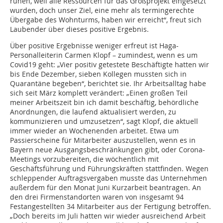
ruhen, weil alle Ressourcen für das Großprojekt eingesetzt
wurden, doch unser Ziel, eine mehr als termingerechte
Übergabe des Wohnturms, haben wir erreicht“, freut sich
Laubender über dieses positive Ergebnis.
Über positive Ergebnisse weniger erfreut ist Haga-
Personalleiterin Carmen Klopf – zumindest, wenn es um
Covid19 geht: „Vier positiv getestete Beschäftigte hatten wir
bis Ende Dezember, sieben Kollegen mussten sich in
Quarantäne begeben“, berichtet sie. Ihr Arbeitsalltag habe
sich seit März komplett verändert: „Einen großen Teil
meiner Arbeitszeit bin ich damit beschäftig, behördliche
Anordnungen, die laufend aktualisiert werden, zu
kommunizieren und umzusetzen“, sagt Klopf, die aktuell
immer wieder an Wochenenden arbeitet. Etwa um
Passierscheine für Mitarbeiter auszustellen, wenn es in
Bayern neue Ausgangsbeschränkungen gibt, oder Corona-
Meetings vorzubereiten, die wöchentlich mit
Geschäftsführung und Führungskräften stattfinden. Wegen
schleppender Auftragsvergaben musste das Unternehmen
außerdem für den Monat Juni Kurzarbeit beantragen. An
den drei Firmenstandorten waren von insgesamt 94
Festangestellten 34 Mitarbeiter aus der Fertigung betroffen.
„Doch bereits im Juli hatten wir wieder ausreichend Arbeit