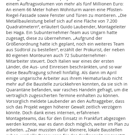
einem Auftragsvolumen von mehr als fünf Millionen Euro:
An einem 66 Meter hohen Wohnturm waren eine Pfosten-
Riegel-Fassade sowie Fenster und Türen zu montieren. „Die
Metallbauleistung belief sich auf eine Fläche von 7.200
Quadratmetern“, erläutert Guido Laubender, Montageleiter
bei Haga. Ein Subunternehmer-Team aus Ungarn hatte
zugesagt, diese zu übernehmen. „Aufgrund der
Größenordnung hatte ich geplant, noch ein weiteres Team
aus Südtirol zu bestellen“, erzählt der Prokurist, der neben
80 eigenen Monteuren auch 72 Subunternehmer-
Mitarbeiter steuert. Doch Italien war eines der ersten
Länder, die Aus- und Einreisen beschränkten, und so war
diese Beauftragung schnell hinfällig. Als dann im April
einige ungarische Arbeiter aus ihrem Heimaturlaub nicht
mehr auf die Baustelle zurückkehren konnten, da sie sich in
Quarantäne befanden, war rasches Handeln gefragt, um die
vertraglich zugesicherten Termine einhalten zu können.
Vorsorglich meldete Laubender an den Auftraggeber, dass
sich das Projekt wegen höherer Gewalt zeitlich verzögern
könnte. Doch dank eines internen, erfahrenen
Montageteams, das für den Einsatz in Frankfurt abgezogen
werden konnte, war es dann doch möglich, weiter im Plan zu
arbeiten. „Zwar mussten dafür kleinere, lokale Baustellen