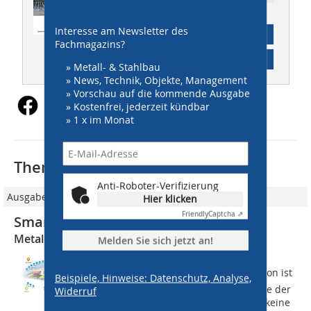
Interesse am Newsletter des
Abonnement
Fachmagazins?
Inhaltsverzeichnis
» Metall- & Stahlbau
» News, Technik, Objekte, Management
» Vorschau auf die kommende Ausgabe
» Kostenfrei, jederzeit kündbar
» 1 x im Monat
Thematisch passende Artikel:
Anti-Roboter-Verifizierung
Ausgabe 03/2022
Hier klicken
Friendly
Captcha ⇗
Smart Home
Metallbauer fassen Fuß
Melden Sie sich jetzt an!
Benno Keppler baut Zäune, Tore,
Schrankenanlagen  Perimeter Protection ist
Beispiele, Hinweise: Datenschutz, Analyse,
sein Arbeitsfeld. Mit Smart Home hatte der
Widerruf
Metallbauer aus Bretten bisher noch keine