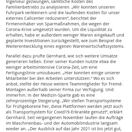
Ingenieur gezwungen, sämtliche Kosten des
Familienbetriebs zu analysieren. „Wir konnten unseren
Fuhrpark verkleinern und die laufenden Kosten für unser
externes Callcenter reduzieren“, berichtet der
Firmeninhaber von Sparmaßnahmen, die wegen der
Corona-Krise umgesetzt wurden. Um die Liquidität zu
erhalten, habe er außerdem weniger Waren eingekauft und
geplante Investitionen zurückgestellt, wie zum Beispiel die
Weiterentwicklung eines eigenen Warenwirtschaftssystems.
Parallel dazu prüfte Gernhard, wie sich weitere Umsätze
generieren ließen. Einer seiner Kunden nutzte etwa die
weniger arbeitsintensive Corona-Zeit, um eine
Fertigungslinie umzubauen. „Hier konnten einige unserer
Mitarbeiter bei den Arbeiten unterstützen.“ Wo es sich
anbot, stellte der Hesse weitere Teammitglieder für Fremd-
Montagen außerhalb seiner Firma zur Verfügung. Und
immerhin: In der Medizin-Sparte gab es eine
zehnprozentige Steigerung. „Wir stellen Transportsysteme
für Frühgeborene her, diese Plattformen werden jetzt auch
als Transportsystem für Covid19-Erkrankte genutzt“, erklärt
Gernhard. Seit vergangenen November laufen die Aufträge
im Maschinenbau- und der Automobilindustrie langsam
wieder an. „Der Ausblick auf das Jahr 2021 ist bis jetzt gut,