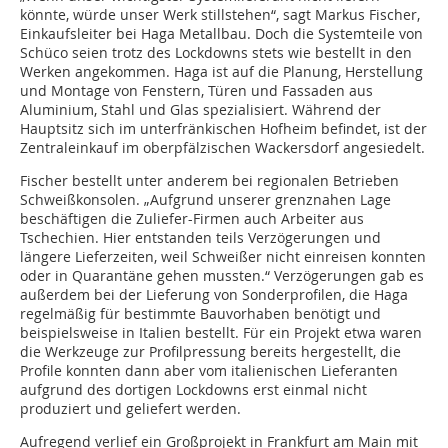
könnte, würde unser Werk stillstehen“, sagt Markus Fischer,
Einkaufsleiter bei Haga Metallbau. Doch die Systemteile von
Schüco seien trotz des Lockdowns stets wie bestellt in den
Werken angekommen. Haga ist auf die Planung, Herstellung
und Montage von Fenstern, Türen und Fassaden aus
Aluminium, Stahl und Glas spezialisiert. Während der
Hauptsitz sich im unterfränkischen Hofheim befindet, ist der
Zentraleinkauf im oberpfälzischen Wackersdorf angesiedelt.
Fischer bestellt unter anderem bei regionalen Betrieben
Schweißkonsolen. „Aufgrund unserer grenznahen Lage
beschäftigen die Zuliefer-Firmen auch Arbeiter aus
Tschechien. Hier entstanden teils Verzögerungen und
längere Lieferzeiten, weil Schweißer nicht einreisen konnten
oder in Quarantäne gehen mussten.“ Verzögerungen gab es
außerdem bei der Lieferung von Sonderprofilen, die Haga
regelmäßig für bestimmte Bauvorhaben benötigt und
beispielsweise in Italien bestellt. Für ein Projekt etwa waren
die Werkzeuge zur Profilpressung bereits hergestellt, die
Profile konnten dann aber vom italienischen Lieferanten
aufgrund des dortigen Lockdowns erst einmal nicht
produziert und geliefert werden.
Aufregend verlief ein Großprojekt in Frankfurt am Main mit