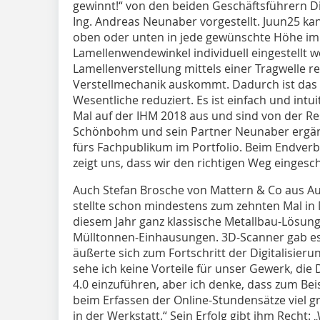
gewinnt!“ von den beiden Geschäftsführern Di
Ing. Andreas Neunaber vorgestellt. Juun25 kan
oben oder unten in jede gewünschte Höhe im F
Lamellenwendewinkel individuell eingestellt w
Lamellenverstellung mittels einer Tragwelle rea
Verstellmechanik auskommt. Dadurch ist das 
Wesentliche reduziert. Es ist einfach und intui
Mal auf der IHM 2018 aus und sind von der Re
Schönbohm und sein Partner Neunaber ergänzt
fürs Fachpublikum im Portfolio. Beim Endver
zeigt uns, dass wir den richtigen Weg eingesc
Auch Stefan Brosche von Mattern & Co aus Au
stellte schon mindestens zum zehnten Mal in
diesem Jahr ganz klassische Metallbau-Lösun
Mülltonnen-Einhausungen. 3D-Scanner gab es 
äußerte sich zum Fortschritt der Digitalisier
sehe ich keine Vorteile für unser Gewerk, die
4.0 einzuführen, aber ich denke, dass zum Bei
beim Erfassen der Online-Stundensätze viel gr
in der Werkstatt.“ Sein Erfolg gibt ihm Recht: 