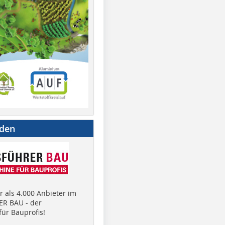
nden
 als 4.000 Anbieter im
R BAU - der
ür Bauprofis!