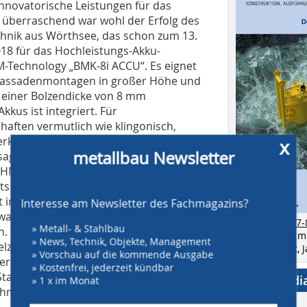
nnovatorische Leistungen für das
 überraschend war wohl der Erfolg des
nik aus Wörthsee, das schon zum 13.
18 für das Hochleistungs-Akku-
Technology „BMK-8i ACCU“. Es eignet
e Fassadenmontagen in großer Höhe und
u einer Bolzendicke von 8 mm
kus ist integriert. Für
aften vermutlich wie klingonisch,
rksamkeit. „Wir verkaufen hier auf der
x
metallbau Newsletter
agte Forscher und Entwickler Dipl.-Ing.
er IHM kommt auch mal der ein oder
s vor Ort eine schnelle
 investiert.“ Einen weiteren Grund,
Interesse am Newsletter des Fachmagazins?
 war, nannte Kollege Jürgen Thoma aus
zur Ausgabe 7-
» Metall- & Stahlbau
on. Wir fühlen uns mit dieser Messe
Bestellen Sie 
» News, Technik, Objekte, Management
elzeug für Besucher dabei, das
als Einzelheft,
» Vorschau auf die kommende Ausgabe
r, der Filz-Schlüsselanhänger drucken
» Kostenfrei, jederzeit kündbar
 Standbesucher selbst schweißen und
Social Medi
» 1 x im Monat
ehmen.