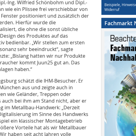
pl.-Ing. Wilfried Schönbohm und Dipl.-
Beispiele, Hinweis
n wie ein Plissee frei verschiebbar von
Widerruf
enster positioniert und zusätzlich der
erden. Hierfür wurde die
Fachmarkt N
lisiert, die ohne die sonst übliche
Design des Produktes auf das
tiv bedienbar. „Wir stellen zum ersten
sonanz sehr beeindruckt“, sagte
e: „Bislang hatten wir nur Produkte
braucher kommt Juun25 gut an. Das
hlagen haben.“
gsburg schätzt die IHM-Besucher. Er
 München aus und zeigte auch in
gen wie Geländer, Treppen oder
auch bei ihm am Stand nicht, aber er
ung im Metallbau-Handwerk: „Derzeit
 Digitalisierung im Sinne des Handwerks
spiel ein klassischer Montagebetrieb
ößere Vorteile hat als wir Metallbauer
„Wir haben seit acht Jahren volle