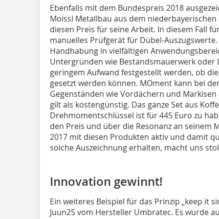
Ebenfalls mit dem Bundespreis 2018 ausgezei
Moissl Metallbau aus dem niederbayerischen K
diesen Preis für seine Arbeit. In diesem Fall 
manuelles Prüfgerät für Dübel-Auszugswerte. 
Handhabung in vielfältigen Anwendungsbereic
Untergründen wie Bestandsmauerwerk oder Lo
geringem Aufwand festgestellt werden, ob die
gesetzt werden können. MOment kann bei der
Gegenständen wie Vordächern und Markisen
gilt als kostengünstig. Das ganze Set aus Koff
Drehmomentschlüssel ist für 445 Euro zu habe
den Preis und über die Resonanz an seinem Me
2017 mit diesen Produkten aktiv und damit qua
solche Auszeichnung erhalten, macht uns stolz
Innovation gewinnt!
Ein weiteres Beispiel für das Prinzip „keep it 
Juun25 vom Hersteller Umbratec. Es wurde au