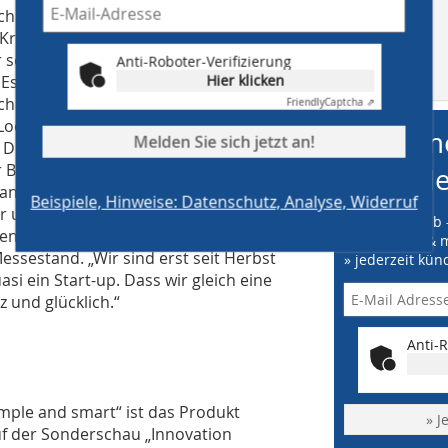
chnet wurde der Betrieb von Johann
röning. Er erhielt zum ersten Mal
für sein Produkt „MOment“ – ein
Anti-Roboter-Verifizierung
MB auf
Hier klicken
Es zeichnet sich durch eine einfache
facebook
hen aus. Gerade bei zweifelhaften
Friendly
Captcha ⇗
chziegel kann damit schnell und mit
me
Melden Sie sich jetzt an!
 Dübel mit ausreichender Haltekraft
 Befestigung von schweren
Ne
 an Fassaden verwendet werden und
Beispiele, Hinweise: Datenschutz, Analyse, Widerruf
er und allen Adaptern sowie
» Online vorab 
n. Johann Moissl freute sich sehr über
» kostenfrei & 
ssestand. „Wir sind erst seit Herbst
» jederzeit kün
si ein Start-up. Dass wir gleich eine
 und glücklich.“
Anti-R
simple and smart“ ist das Produkt
» J
f der Sonderschau „Innovation