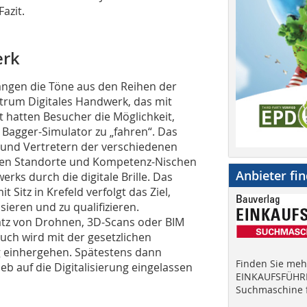
azit.
erk
angen die Töne aus den Reihen der
trum Digitales Handwerk, das mit
 hatten Besucher die Möglichkeit,
m Bagger-Simulator zu „fahren“. Das
 und Vertretern der verschiedenen
enen Standorte und Kompetenz-Nischen
Anbieter fi
ks durch die digitale Brille. Das
 Sitz in Krefeld verfolgt das Ziel,
sieren und zu qualifizieren.
satz von Drohnen, 3D-Scans oder BIM
uch wird mit der gesetzlichen
ng einhergehen. Spätestens dann
Finden Sie mehr
b auf die Digitalisierung eingelassen
EINKAUFSFÜHRE
Suchmaschine f