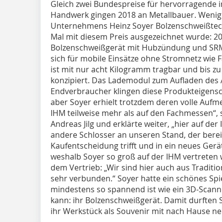
Gleich zwei Bundespreise für hervorragende i
Handwerk gingen 2018 an Metallbauer. Wenig
Unternehmens Heinz Soyer Bolzenschweißtech
Mal mit diesem Preis ausgezeichnet wurde: 20
Bolzenschweißgerät mit Hubzündung und SRM-
sich für mobile Einsätze ohne Stromnetz wi
ist mit nur acht Kilogramm tragbar und bis z
konzipiert. Das Lademodul zum Aufladen des Ak
Endverbraucher klingen diese Produkteigensch
aber Soyer erhielt trotzdem deren volle Aufme
IHM teilweise mehr als auf den Fachmessen“, s
Andreas Jilg und erklärte weiter, „hier auf d
andere Schlosser an unseren Stand, der bereit
Kaufentscheidung trifft und in ein neues Gerät
weshalb Soyer so groß auf der IHM vertreten
dem Vertrieb: „Wir sind hier auch aus Traditi
sehr verbunden.“ Soyer hatte ein schönes Spi
mindestens so spannend ist wie ein 3D-Scanne
kann: ihr Bolzenschweißgerät. Damit durften
ihr Werkstück als Souvenir mit nach Hause n