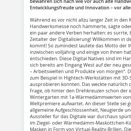
bewähren sich nach wie vor auch alte Hand
Entwicklungsfreude und Innovation – vor all
Während es vor nicht allzu langer Zeit in den
Handwerksmesse noch hämmerte, sägte oder k
ein paar andere Verben herhalten: es surrte
Zeitalter der Digitalisierung! Willkommen in d
kommt! So zumindest lautete das Motto der I
inzwischen volljährig und einige von ihnen h
entschieden. Diese Digital Natives sind im 
sich bereits am Eingang West auf der neu gesc
– Arbeitswelten und Produkte von morgen“. Di
zum Beispiel in Hightech-Werkstätten mit 3D-S
ausprobieren konnten. Das weckte natürlich di
Frage, ob hinter den Drehkreuzen schon der 
Wintergarten mit 1a-Wärmedämmwerten von i
Weltpremiere aufwartet. An dieser Stelle sei ge
allgemeine Aufgeschlossenheit, Neugierde u
Aussteller für das Digitale war durchaus spür
im Ziegel- oder Wärmedämm-Maskottchen-Ko
Masken in Form von Virtual-Reality-Brillen. Die