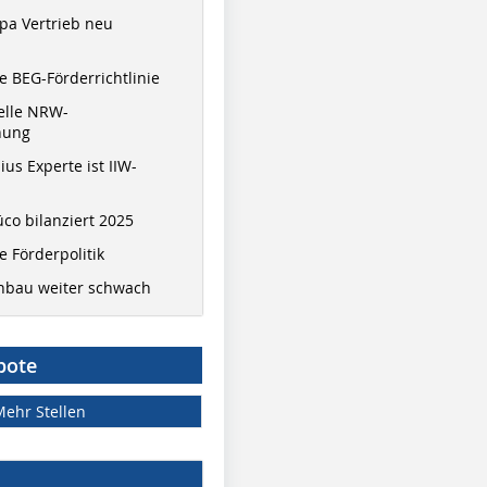
pa Vertrieb neu
 BEG-Förderrichtlinie
elle NRW-
nung
ius Experte ist IIW-
co bilanziert 2025
 Förderpolitik
hbau weiter schwach
bote
Mehr Stellen