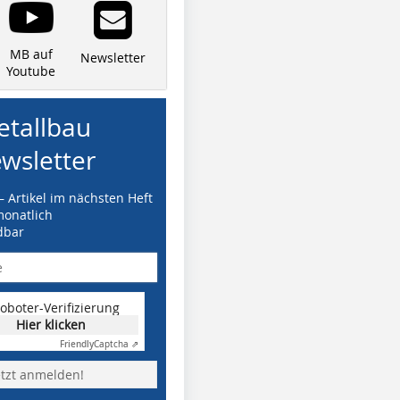
MB auf
Newsletter
Youtube
tallbau
wsletter
– Artikel im nächsten Heft
monatlich
dbar
oboter-Verifizierung
Hier klicken
Friendly
Captcha ⇗
etzt anmelden!