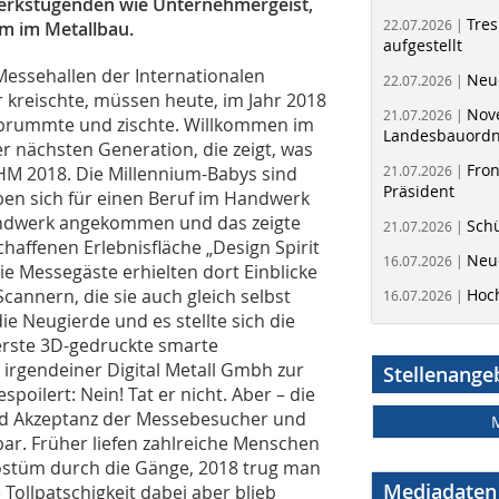
werkstugenden wie Unternehmergeist,
Tres
22.07.2026 |
em im Metallbau.
aufgestellt
 Messehallen der Internationalen
Neue
22.07.2026 |
reischte, müssen heute, im Jahr 2018
Nov
21.07.2026 |
, brummte und zischte. Willkommen im
Landesbauord
er nächsten Generation, die zeigt, was
Fron
HM 2018. Die Millennium-Babys sind
21.07.2026 |
Präsident
aben sich für einen Beruf im Handwerk
Handwerk angekommen und das zeigte
Schü
21.07.2026 |
haffenen Erlebnisfläche „Design Spirit
Neue
16.07.2026 |
e Messegäste erhielten dort Einblicke
cannern, die sie auch gleich selbst
Hoc
16.07.2026 |
e Neugierde und es stellte sich die
erste 3D-gedruckte smarte
rgendeiner Digital Metall Gmbh zur
Stellenange
spoilert: Nein! Tat er nicht. Aber – die
nd Akzeptanz der Messebesucher und
bar. Früher liefen zahlreiche Menschen
stüm durch die Gänge, 2018 trug man
Mediadaten
 Tollpatschigkeit dabei aber blieb