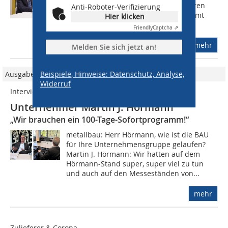
wie läuft es mit dem Kerngeschäft Türen
Anti-Roboter-Verifizierung
und Tore? Martin J. Hörmann: Insgesamt
Hier klicken
sind wir mit dem letzten Jahr...
Friendly
Captcha ⇗
mehr
Melden Sie sich jetzt an!
Ausgabe 03/2025
Beispiele, Hinweise: Datenschutz, Analyse,
Widerruf
Interview
Unternehmer Martin J. Hörmann
„Wir brauchen ein 100-Tage-Sofortprogramm!“
metallbau: Herr Hörmann, wie ist die BAU
für Ihre Unternehmensgruppe gelaufen?
Martin J. Hörmann: Wir hatten auf dem
Hörmann-Stand super, super viel zu tun
und auch auf den Messeständen von...
mehr
Zulieferer & Corona