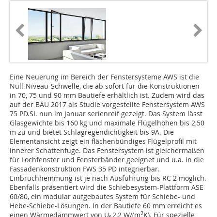
Eine Neuerung im Bereich der Fenstersysteme AWS ist die
Null-Niveau-Schwelle, die ab sofort für die Konstruktionen
in 70, 75 und 90 mm Bautiefe erhältlich ist. Zudem wird das
auf der BAU 2017 als Studie vorgestellte Fenstersystem AWS
75 PD.SI. nun im Januar serienreif gezeigt. Das System lässt
Glasgewichte bis 160 kg und maximale Flügelhöhen bis 2,50
m zu und bietet Schlagregendichtigkeit bis 9A. Die
Elementansicht zeigt ein flächenbündiges Flügelprofil mit
innerer Schattenfuge. Das Fenstersystem ist gleichermaßen
für Lochfenster und Fensterbänder geeignet und u.a. in die
Fassadenkonstruktion FWS 35 PD integrierbar.
Einbruchhemmung ist je nach Ausführung bis RC 2 möglich.
Ebenfalls präsentiert wird die Schiebesystem-Plattform ASE
60/80, ein modular aufgebautes System für Schiebe- und
Hebe-Schiebe-Lösungen. In der Bautiefe 60 mm erreicht es
2
einen Wärmedämmwert von U
2,2 W/(m
K). Für spezielle
f