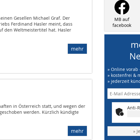
seinen Gesellen Michael Graf. Der
MB auf
riebs Ferdinand Hasler meint, dass
facebook
 den Weltmeistertitel hat. Hasler
me
mehr
Ne
» Online vorab 
» kostenfrei & 
» jederzeit kün
aften in Österreich statt, und wegen der
Anti-R
 geschoben werden. Kürzlich kündigte
mehr
» J