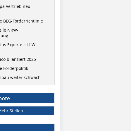
pa Vertrieb neu
 BEG-Förderrichtlinie
elle NRW-
nung
ius Experte ist IIW-
co bilanziert 2025
 Förderpolitik
hbau weiter schwach
bote
Mehr Stellen