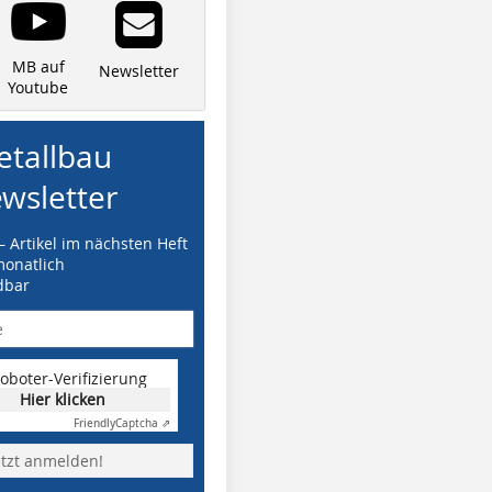
MB auf
Newsletter
Youtube
tallbau
wsletter
– Artikel im nächsten Heft
monatlich
dbar
oboter-Verifizierung
Hier klicken
Friendly
Captcha ⇗
etzt anmelden!