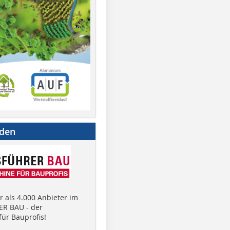
nden
 als 4.000 Anbieter im
R BAU - der
ür Bauprofis!