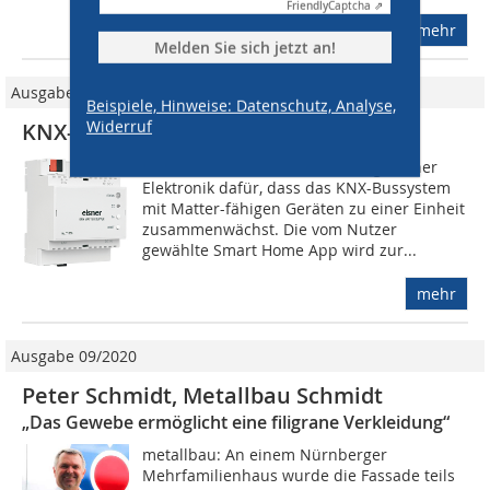
Friendly
Captcha ⇗
mehr
Melden Sie sich jetzt an!
Ausgabe 7-8/2025
Beispiele, Hinweise: Datenschutz, Analyse,
Widerruf
KNX-Matter Server
Mit dem KNX-Matter-Server sorgt Elsner
Elektronik dafür, dass das KNX-Bussystem
mit Matter-fähigen Geräten zu einer Einheit
zusammenwächst. Die vom Nutzer
gewählte Smart Home App wird zur...
mehr
Ausgabe 09/2020
Peter Schmidt, Metallbau Schmidt
„Das Gewebe ermöglicht eine filigrane Verkleidung“
metallbau: An einem Nürnberger
Mehrfamilienhaus wurde die Fassade teils