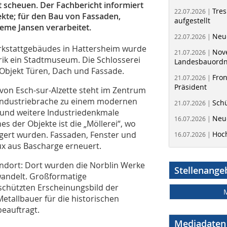
 scheuen. Der Fachbericht informiert
Tres
22.07.2026 |
ekte; für den Bau von Fassaden,
aufgestellt
eme Jansen verarbeitet.
Neue
22.07.2026 |
rkstattgebäudes in Hattersheim wurde
Nov
21.07.2026 |
ik ein Stadtmuseum. Die Schlosserei
Landesbauord
 Objekt Türen, Dach und Fassade.
Fron
21.07.2026 |
Präsident
von Esch-sur-Alzette steht im Zentrum
 Industriebrache zu einem modernen
Schü
21.07.2026 |
 und weitere Industriedenkmale
Neue
16.07.2026 |
s der Objekte ist die „Möllerei“, wo
agert wurden. Fassaden, Fenster und
Hoc
16.07.2026 |
ux aus Bascharge erneuert.
tandort: Dort wurden die Norblin Werke
Stellenange
wandelt. Großformatige
schützten Erscheinungsbild der
etallbauer für die historischen
eauftragt.
Mediadaten