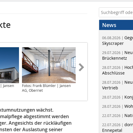
kte
News
Geg
06.08.2026 |
Skyscraper
Neue
29.07.2026 |
Brückennetz
Hoc
28.07.2026 |
Abschlüsse
Neu
28.07.2026 |
 | Jansen
Fotos: Frank Blümler | Jansen
Fotos: Eric Chenal | Jansen &
Vertrieb
AG, Oberriet
Schüco Stahlsysteme Jansen
Kon
28.07.2026 |
Woh
28.07.2026 |
ektumnutzungen wächst.
Nati
kmalpflege abgestimmt werden
22.07.2026 |
er. Angesichts der rückläufigen
dorm
22.07.2026 |
nsten der Auslastung seiner
Ennepetal