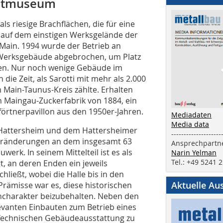
tadtmuseum
ls riesige Brachflächen, die für eine
auf dem einstigen Werksgelände der
Main. 1994 wurde der Betrieb an
n Werksgebäude abgebrochen, um Platz
fen. Nur noch wenige Gebäude im
ie Zeit, als Sarotti mit mehr als 2.000
 Main-Taunus-Kreis zählte. Erhalten
en Maingau-Zuckerfabrik von 1884, ein
örtnerpavillon aus den 1950er-Jahren.
Mediadaten
Media data
 Hattersheim und dem Hattersheimer
--------------------
Veränderungen an dem insgesamt 63
Ansprechpartne
erk. In seinem Mittelteil ist es als
Narin Yelman
Tel.: +49 5241 
t, an deren Enden ein jeweils
ließt, wobei die Halle bis in den
Aktuelle Au
Prämisse war es, diese historischen
ncharakter beizubehalten. Neben den
evanten Einbauten zum Betrieb eines
Technischen Gebäudeausstattung zu