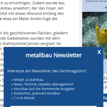
ch zu ertüchtigen. Zudem wurde das
nbau erweitert, der das Foyer, ein
itzt mit etwas Abstand entlang des
e etwa ein Meter breite Fuge die
l mit geschlossenen Flächen, gliedern
eide Giebelseiten wurden mit dem
 Stahlsysteme Jansen verglast. Im
 der historische Bestand. „Bei der
x
 Feinsinn im Umgang mit der
metallbau Newsletter
schäftsführer der mit dem Fenster-
lz + Stahl aus Schöneck. In diesem
gen aus einfach verglasten T-Profilen
Interesse am Newsletter des Fachmagazins?
ten. Als thermischer Gebäudeabschluss
zur Ausgabe 7-
» Metall- & Stahlbau
ge Stahlfenster aus dem feinen
Bestellen Sie 
» News, Technik, Objekte, Management
iche Außentüren wurden aus einem
als Einzelheft,
» Vorschau auf die kommende Ausgabe
en, teils mit Oberlicht, gefertigt.
» Kostenfrei, jederzeit kündbar
Social Medi
» 1 x im Monat
d der Denkmalpflege überzeugend
 Folge auch der in Holzbauweise mit