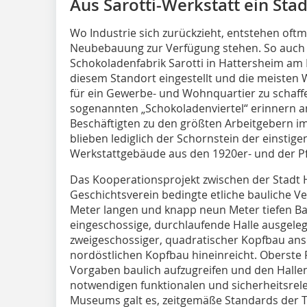
Aus Sarotti-Werkstatt ein S
Wo Industrie sich zurückzieht, entstehen oftma
Neubebauung zur Verfügung stehen. So auch 
Schokoladenfabrik Sarotti in Hattersheim am 
diesem Standort eingestellt und die meiste
für ein Gewerbe- und Wohnquartier zu schaf
sogenannten „Schokoladenviertel“ erinnern an d
Beschäftigten zu den größten Arbeitgebern im
blieben lediglich der Schornstein der einstig
Werkstattgebäude aus den 1920er- und der Pf
Das Kooperationsprojekt zwischen der Stadt
Geschichtsverein bedingte etliche bauliche 
Meter langen und knapp neun Meter tiefen Bauw
eingeschossige, durchlaufende Halle ausgeleg
zweigeschossiger, quadratischer Kopfbau ansch
nordöstlichen Kopfbau hineinreicht. Oberste 
Vorgaben baulich aufzugreifen und den Halle
notwendigen funktionalen und sicherheitsrel
Museums galt es, zeitgemäße Standards der 