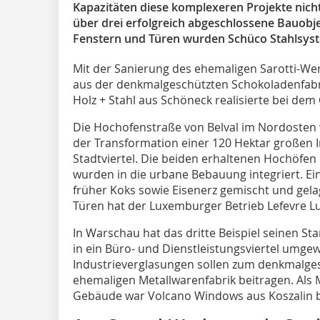
Kapazitäten diese komplexeren Projekte nicht
über drei erfolgreich abgeschlossene Bauobj
Fenstern und Türen wurden Schüco Stahlsyst
Mit der Sanierung des ehemaligen Sarotti-We
aus der denkmalgeschützten Schokoladenfabr
Holz + Stahl aus Schöneck realisierte bei dem
Die Hochofenstraße von Belval im Nordosten 
der Transformation einer 120 Hektar großen
Stadtviertel. Die beiden erhaltenen Hochöfen
wurden in die urbane Bebauung integriert. Eine
früher Koks sowie Eisenerz gemischt und gel
Türen hat der Luxemburger Betrieb Lefevre L
In Warschau hat das dritte Beispiel seinen S
in ein Büro- und Dienstleistungsviertel umge
Industrieverglasungen sollen zum denkmalge
ehemaligen Metallwarenfabrik beitragen. Als M
Gebäude war Volcano Windows aus Koszalin b