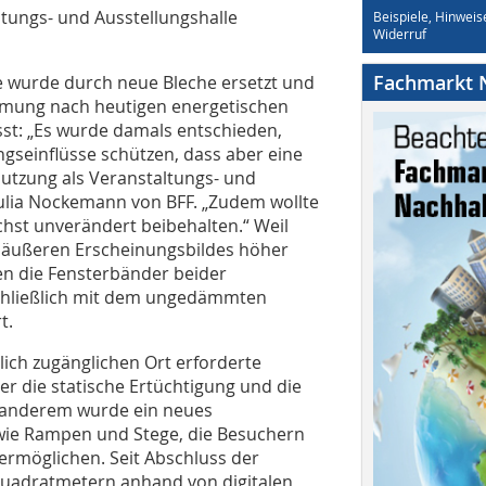
ltungs- und Ausstellungshalle
Beispiele, Hinweis
Widerruf
Fachmarkt N
e wurde durch neue Bleche ersetzt und
mung nach heutigen energetischen
st: „Es wurde damals entschieden,
gseinflüsse schützen, dass aber eine
Nutzung als Veranstaltungs- und
 Julia Nockemann von BFF. „Zudem wollte
hst unverändert beibehalten.“ Weil
s äußeren Erscheinungsbildes höher
en die Fensterbänder beider
schließlich mit dem ungedämmten
t.
lich zugänglichen Ort erforderte
r die statische Ertüchtigung und die
 anderem wurde ein neues
wie Rampen und Stege, die Besuchern
rmöglichen. Seit Abschluss der
Quadratmetern anhand von digitalen