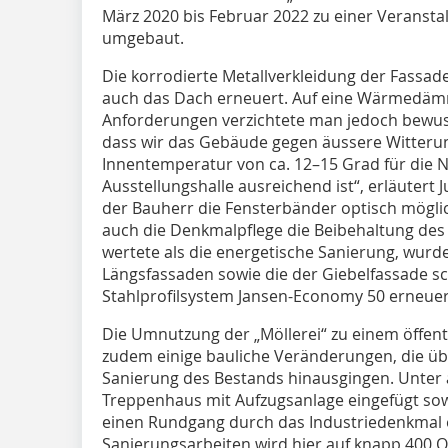
März 2020 bis Februar 2022 zu einer Veransta
umgebaut.
Die korrodierte Metallverkleidung der Fassad
auch das Dach erneuert. Auf eine Wärmedäm
Anforderungen verzichtete man jedoch bewus
dass wir das Gebäude gegen äussere Witterun
Innentemperatur von ca. 12–15 Grad für die 
Ausstellungshalle ausreichend ist“, erläutert
der Bauherr die Fensterbänder optisch möglic
auch die Denkmalpflege die Beibehaltung de
wertete als die energetische Sanierung, wurd
Längsfassaden sowie die der Giebelfassade 
Stahlprofilsystem Jansen-Economy 50 erneuer
Die Umnutzung der „Möllerei“ zu einem öffent
zudem einige bauliche Veränderungen, die übe
Sanierung des Bestands hinausgingen. Unter
Treppenhaus mit Aufzugsanlage eingefügt so
einen Rundgang durch das Industriedenkmal e
Sanierungsarbeiten wird hier auf knapp 400 