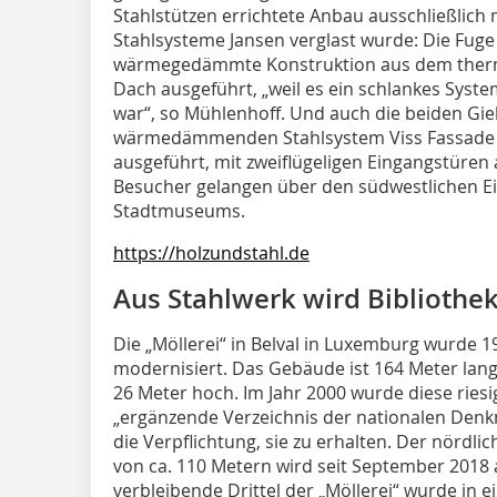
Stahlstützen errichtete Anbau ausschließlich
Stahlsysteme Jansen verglast wurde: Die Fuge
wärmegedämmte Konstruktion aus dem thermi
Dach ausgeführt, „weil es ein schlankes System
war“, so Mühlenhoff. Und auch die beiden Gi
wärmedämmenden Stahlsystem Viss Fassade a
ausgeführt, mit zweiflügeligen Eingangstüren 
Besucher gelangen über den südwestlichen Ei
Stadtmuseums.
https://holzundstahl.de
Aus Stahlwerk wird Bibliothek
Die „Möllerei“ in Belval in Luxemburg wurde 
modernisiert. Das Gebäude ist 164 Meter lang
26 Meter hoch. Im Jahr 2000 wurde diese ries
„ergänzende Verzeichnis der nationalen Denkm
die Verpflichtung, sie zu erhalten. Der nördl
von ca. 110 Metern wird seit September 2018 a
verbleibende Drittel der „Möllerei“ wurde in