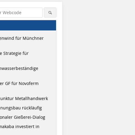
enwind für Münchner
 Strategie für
hwasserbeständige
er GF für Novoferm
Fotos: Eric Chenal | Jansen &
Fotos: Eric Chenal | Jansen &
Foto: Györ
Schüco Stahlsysteme Jansen
Schüco Stahlsysteme Jansen
Schüco St
junktur Metallhandwerk
nungsbau rückläufig
onaler Gießerei-Dialog
akaba investiert in