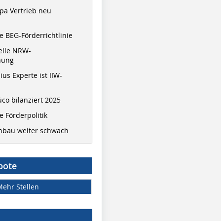
pa Vertrieb neu
 BEG-Förderrichtlinie
elle NRW-
nung
ius Experte ist IIW-
co bilanziert 2025
 Förderpolitik
hbau weiter schwach
bote
Mehr Stellen