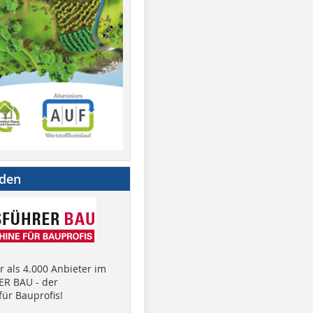
nden
 als 4.000 Anbieter im
R BAU - der
ür Bauprofis!