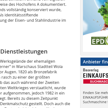
sweise des Hochofens A dokumentiert.
ds vollständig konserviert wurde,
ls identitätsstiftende
ung der Eisen- und Stahlindustrie im
d Dienstleistungen
 Werksgelände der ehemaligen
Anbieter fi
Werner“ in Warschaus Stadtteil Wola
or Augen. 1820 als Bronzefabrik
 rasch zu einer der größten
eb das auch während der Zweiten
en Weltkrieges verstaatlicht, wurde
er aufgenommen, jedoch 1982 in ein
Finden Sie mehr
EINKAUFSFÜHRE
t. Bereits zu diesem Zeitpunkt
Suchmaschine f
Denkmalschutz gestellt. Doch auch die