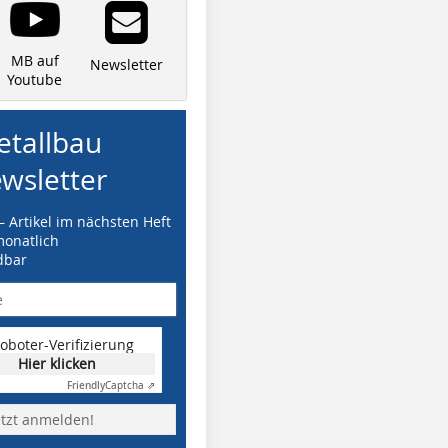
MB auf
Newsletter
Youtube
tallbau
wsletter
– Artikel im nächsten Heft
monatlich
dbar
oboter-Verifizierung
Hier klicken
Friendly
Captcha ⇗
etzt anmelden!