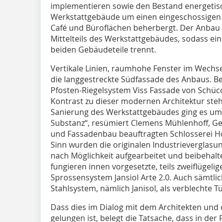
implementieren sowie den Bestand energetis
Werkstattgebäude um einen eingeschossigen A
Café und Büroflächen beherbergt. Der Anbau s
Mittelteils des Werkstattgebäudes, sodass ein
beiden Gebäudeteile trennt.
Vertikale Linien, raumhohe Fenster im Wechse
die langgestreckte Südfassade des Anbaus. B
Pfosten-Riegelsystem Viss Fassade von Schüco
Kontrast zu dieser modernen Architektur steht
Sanierung des Werkstattgebäudes ging es um
Substanz“, resümiert Clemens Mühlenhoff, Ge
und Fassadenbau beauftragten Schlosserei Ho
Sinn wurden die originalen Industrieverglasun
nach Möglichkeit aufgearbeitet und beibehal
fungieren innen vorgesetzte, teils zweiflügeli
Sprossensystem Jansiol Arte 2.0. Auch sämtl
Stahlsystem, nämlich Janisol, als verblechte Tür
Dass dies im Dialog mit dem Architekten un
gelungen ist, belegt die Tatsache, dass in der