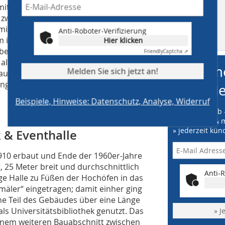
 mit Stahlsystemen von Schüco
 zwischen Alt- und Neubau wurde als
sch getrennten Stahlsystem Viss
Anti-Roboter-Verifizierung
MB auf
 ist und wirtschaftlich herzustellen
Hier klicken
facebook
ebelfassaden sind aus dem
Friendly
Captcha ⇗
ls Pfosten-Riegelkonstruktionen
me
Melden Sie sich jetzt an!
aus Janisol . Besucherinnen und
ngangsbereich in das Foyer des
Ne
Beispiele, Hinweise: Datenschutz, Analyse, Widerruf
» Online vorab 
» kostenfrei & 
» jederzeit kün
 & Eventhalle
1910 erbaut und Ende der 1960er-Jahre
, 25 Meter breit und durchschnittlich
Anti-R
ige Halle zu Füßen der Hochöfen in das
äler“ eingetragen; damit einher ging
iche Teil des Gebäudes über eine Länge
ls Universitätsbibliothek genutzt. Das
» J
 einem weiteren Bauabschnitt zwischen