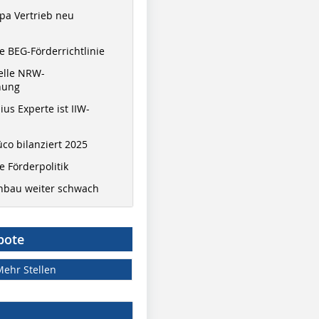
pa Vertrieb neu
 BEG-Förderrichtlinie
elle NRW-
nung
ius Experte ist IIW-
co bilanziert 2025
 Förderpolitik
hbau weiter schwach
bote
Mehr Stellen