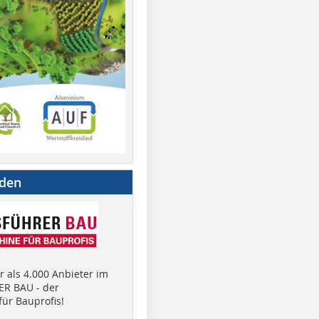
nden
 als 4.000 Anbieter im
R BAU - der
ür Bauprofis!