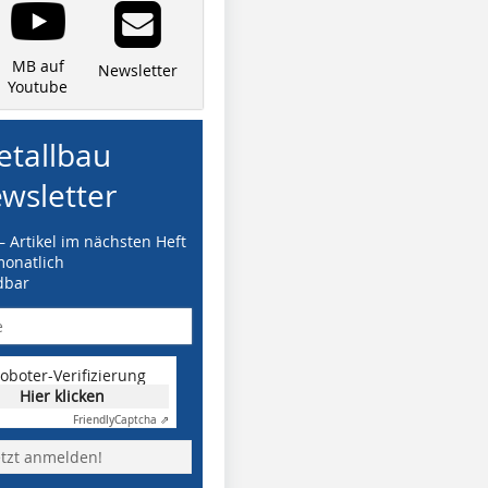
MB auf
Newsletter
Youtube
tallbau
wsletter
– Artikel im nächsten Heft
monatlich
dbar
oboter-Verifizierung
Hier klicken
Friendly
Captcha ⇗
etzt anmelden!