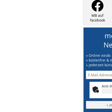
MB auf
facebook
me
Ne
» Online vorab 
» kostenfrei & 
» jederzeit kün
Anti-R
» J