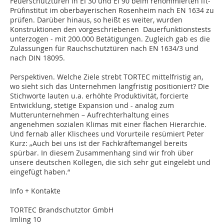
Feuerschutztüren in EI 30 und EI 90 beim renommierten ift-
Prüfinstitut im oberbayerischen Rosenheim nach EN 1634 zu
prüfen. Darüber hinaus, so heißt es weiter, wurden
Konstruktionen den vorgeschriebenen Dauerfunktionstests
unterzogen - mit 200.000 Betätigungen. Zugleich gab es die
Zulassungen für Rauchschutztüren nach EN 1634/3 und
nach DIN 18095.
Perspektiven. Welche Ziele strebt TORTEC mittelfristig an,
wo sieht sich das Unternehmen langfristig positioniert? Die
Stichworte lauten u.a. erhöhte Produktivität, forcierte
Entwicklung, stetige Expansion und - analog zum
Mutterunternehmen – Aufrechterhaltung eines
angenehmen sozialen Klimas mit einer flachen Hierarchie.
Und fernab aller Klischees und Vorurteile resümiert Peter
Kurz: „Auch bei uns ist der Fachkräftemangel bereits
spürbar. In diesem Zusammenhang sind wir froh über
unsere deutschen Kollegen, die sich sehr gut eingelebt und
eingefügt haben.“
Info + Kontakte
TORTEC Brandschutztor GmbH
Imling 10