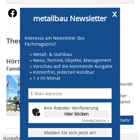
x
metallbau Newsletter
Interesse am Newsletter des
Thematisch passende Artikel:
Fachmagazins?
» Metall- & Stahlbau
Hörmann kauft Holler Tore
» News, Technik, Objekte, Management
» Vorschau auf die kommende Ausgabe
Familie Holler behält Geschäftsführung
» Kostenfrei, jederzeit kündbar
» 1 x im Monat
Der Hersteller Holler Tore mit Sitz im
österreichischen Wagna (Steiermark) wurde
von der Hörmann-Gruppe 100%
übernommen. Der Tür- und Torhersteller
mit Zentrale in Steinhagen erweitert damit
sein...
Anti-Roboter-Verifizierung
Hier klicken
mehr
Friendly
Captcha ⇗
Melden Sie sich jetzt an!
Ausgabe 06/2017