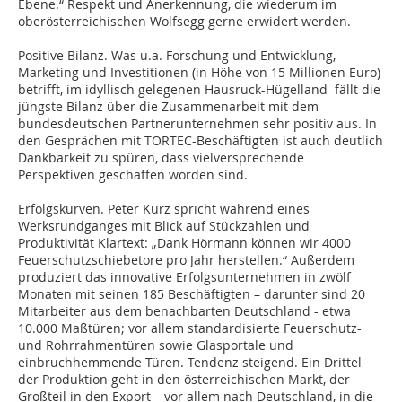
Ebene.“ Respekt und Anerkennung, die wiederum im
oberösterreichischen Wolfsegg gerne erwidert werden.
Positive Bilanz. Was u.a. Forschung und Entwicklung,
Marketing und Investitionen (in Höhe von 15 Millionen Euro)
betrifft, im idyllisch gelegenen Hausruck-Hügelland fällt die
jüngste Bilanz über die Zusammenarbeit mit dem
bundesdeutschen Partnerunternehmen sehr positiv aus. In
den Gesprächen mit TORTEC-Beschäftigten ist auch deutlich
Dankbarkeit zu spüren, dass vielversprechende
Perspektiven geschaffen worden sind.
Erfolgskurven. Peter Kurz spricht während eines
Werksrundganges mit Blick auf Stückzahlen und
Produktivität Klartext: „Dank Hörmann können wir 4000
Feuerschutzschiebetore pro Jahr herstellen.“ Außerdem
produziert das innovative Erfolgsunternehmen in zwölf
Monaten mit seinen 185 Beschäftigten – darunter sind 20
Mitarbeiter aus dem benachbarten Deutschland - etwa
10.000 Maßtüren; vor allem standardisierte Feuerschutz-
und Rohrrahmentüren sowie Glasportale und
einbruchhemmende Türen. Tendenz steigend. Ein Drittel
der Produktion geht in den österreichischen Markt, der
Großteil in den Export – vor allem nach Deutschland, in die