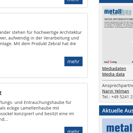
änder stehen für hochwertige Architektur
hwer, aufwendig in der Verarbeitung und
ntage. Mit dem Produkt Zebral hat die
mehr
Mediadaten
Media data
--------------------
Ansprechpartne
Narin Yelman
t
Tel.: +49 5241 
üftungs- und Entrauchungshaube für
 als eckige Lamellenhaube mit
Aktuelle Au
kel konzipiert und besitzt eine im
nd...
mehr