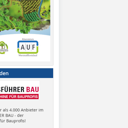
nden
 als 4.000 Anbieter im
R BAU - der
ür Bauprofis!