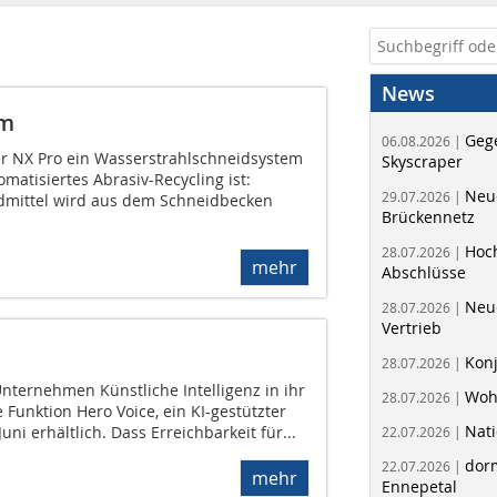
News
em
Geg
06.08.2026 |
er NX Pro ein Wasserstrahlschneidsystem
Skyscraper
matisiertes Abrasiv-Recycling ist:
Neue
29.07.2026 |
dmittel wird aus dem Schneidbecken
Brückennetz
Hoc
28.07.2026 |
mehr
Abschlüsse
Neu
28.07.2026 |
Vertrieb
Kon
28.07.2026 |
Unternehmen Künstliche Intelligenz in ihr
Woh
28.07.2026 |
 Funktion Hero Voice, ein KI-gestützter
Nati
 Juni erhältlich. Dass Erreichbarkeit für...
22.07.2026 |
dorm
22.07.2026 |
mehr
Ennepetal