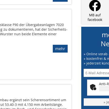
MB auf
facebook
dsklasse F90 der Übergabeanlagen 7020
 zu dokumentieren, hat der Sicherheits­
me
r Wurster nun beide Elemente einer
Ne
mehr
» Online vorab 
» kostenfrei & 
» jederzeit kün
Anti-R
nbau ergänzt sein Scherensortiment um
» J
cut 53.40-3 mit 4.150 mm Arbeitslänge.