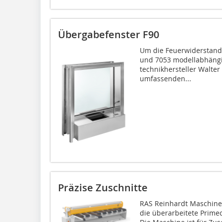
Übergabefenster F90
Um die Feuerwider­stan
und 7053 modellabhängig
technikhersteller Walte
umfassenden...
Präzise Zuschnitte
RAS Reinhardt Maschine
die überarbeitete Prime