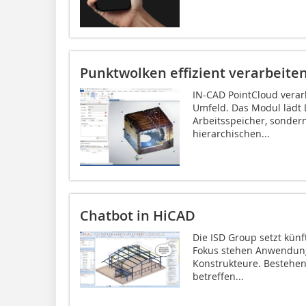
Punktwolken effizient verarbeite
IN-CAD PointCloud verar
Umfeld. Das Modul lädt D
Arbeitsspeicher, sonder
hierarchischen...
Chatbot in HiCAD
Die ISD Group setzt künft
Fokus stehen Anwendung
Konstrukteure. Bestehe
betreffen...