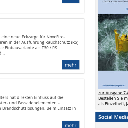
i eine neue Eckzarge für NovoFire-
en in der Ausführung Rauchschutz (RS)
se Einbauvariante als T30 / RS
...
mehr
zur Ausgabe 7-
ers hat direkten Einfluss auf die
Bestellen Sie 
nster- und Fassadenelementen –
als Einzelheft,
 Brandschutzlösungen. Beim Einsatz in
Social Medi
mehr