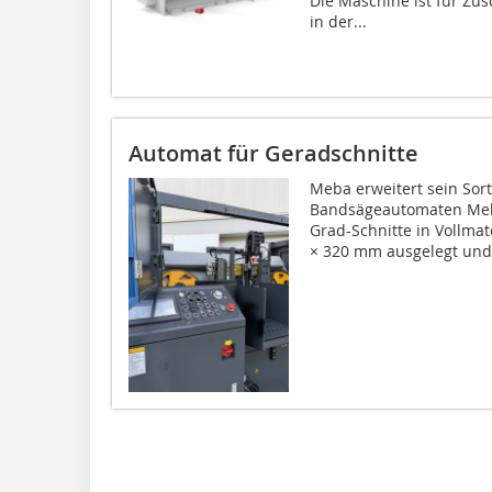
Die Maschine ist für Zu
in der...
Automat für Geradschnitte
Meba erweitert sein Sor
Bandsägeautomaten Meba
Grad-Schnitte in Vollma
× 320 mm ausgelegt und.