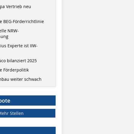
pa Vertrieb neu
 BEG-Förderrichtlinie
elle NRW-
nung
ius Experte ist IIW-
co bilanziert 2025
 Förderpolitik
hbau weiter schwach
bote
Mehr Stellen