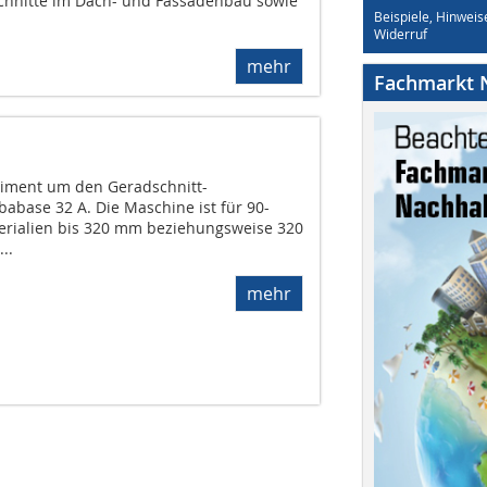
schnitte im Dach- und Fassadenbau sowie
Beispiele, Hinweis
Widerruf
mehr
Fachmarkt N
timent um den Geradschnitt-
base 32 A. Die Maschine ist für 90-
terialien bis 320 mm beziehungsweise 320
..
mehr