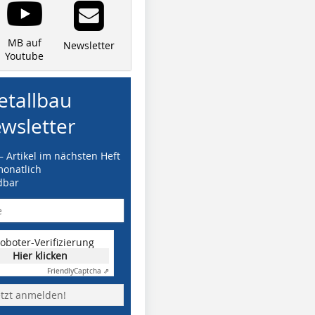
MB auf
Newsletter
Youtube
tallbau
wsletter
– Artikel im nächsten Heft
monatlich
dbar
oboter-Verifizierung
Hier klicken
Friendly
Captcha ⇗
etzt anmelden!