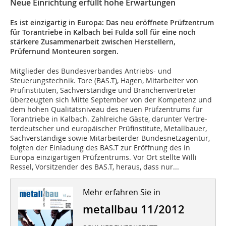
Neue Einrichtung erfüllt hohe Erwartungen
Es ist einzigartig in Europa: Das neu eröffnete Prüfzentrum
für Torantriebe in Kalbach bei Fulda soll für eine noch
stärkere Zusammenarbeit zwischen Herstellern,
Prüfernund Monteuren sorgen.
Mitglieder des Bundesverbandes An­triebs- und
Steuerungstechnik. Tore (BAS.T), Hagen, Mitarbeiter von
Prüf­instituten, Sachverständige und Branchenver­treter
überzeugten sich Mitte September von der Kompetenz und
dem hohen Qualitäts­niveau des neuen Prüfzentrums für
Torantriebe in Kalbach. Zahlreiche Gäste, darunter Vertre­
terdeutscher und europäischer Prüfinstitute, Metallbauer,
Sachverständige sowie Mitarbei­terder Bundesnetzagentur,
folgten der Ein­ladung des BAS.T zur Eröffnung des in
Europa einzigartigen Prüfzentrums. Vor Ort stellte Willi
Ressel, Vorsitzender des BAS.T, heraus, dass nur...
Mehr erfahren Sie in
metallbau 11/2012