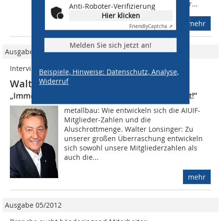
dem Ruhestand gelockt haben? Walter...
Anti-Roboter-Verifizierung
Hier klicken
mehr
Friendly
Captcha ⇗
Melden Sie sich jetzt an!
Ausgabe 11/2021
Interview
Beispiele, Hinweise: Datenschutz, Analyse,
Widerruf
Walter Lonsinger vom AIUIF
„Immer mehr Betriebe setzen auf Nachhaltigkeit!“
metallbau: Wie entwickeln sich die AIUIF-
Mitglieder-Zahlen und die
Aluschrottmenge. Walter Lonsinger: Zu
unserer großen Überraschung entwickeln
sich sowohl unsere Mitgliederzahlen als
auch die...
mehr
Ausgabe 05/2012