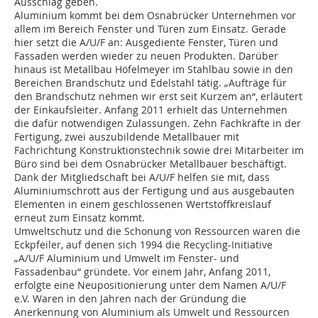
Ausschlag geben.
Aluminium kommt bei dem Osnabrücker Unternehmen vor
allem im Bereich Fenster und Türen zum Einsatz. Gerade
hier setzt die A/U/F an: Ausgediente Fenster, Türen und
Fassaden werden wieder zu neuen Produkten. Darüber
hinaus ist Metallbau Höfelmeyer im Stahlbau sowie in den
Bereichen Brandschutz und Edelstahl tätig. „Aufträge für
den Brandschutz nehmen wir erst seit Kurzem an“, erläutert
der Einkaufsleiter. Anfang 2011 erhielt das Unternehmen
die dafür notwendigen Zulassungen. Zehn Fachkräfte in der
Fertigung, zwei auszubildende Metallbauer mit
Fachrichtung Konstruktionstechnik sowie drei Mitarbeiter im
Büro sind bei dem Osnabrücker Metallbauer beschäftigt.
Dank der Mitgliedschaft bei A/U/F helfen sie mit, dass
Aluminiumschrott aus der Fertigung und aus ausgebauten
Elementen in einem geschlossenen Wertstoffkreislauf
erneut zum Einsatz kommt.
Umweltschutz und die Schonung von Ressourcen waren die
Eckpfeiler, auf denen sich 1994 die Recycling-Initiative
„A/U/F Aluminium und Umwelt im Fenster- und
Fassadenbau“ gründete. Vor einem Jahr, Anfang 2011,
erfolgte eine Neupositionierung unter dem Namen A/U/F
e.V. Waren in den Jahren nach der Gründung die
Anerkennung von Aluminium als Umwelt und Ressourcen