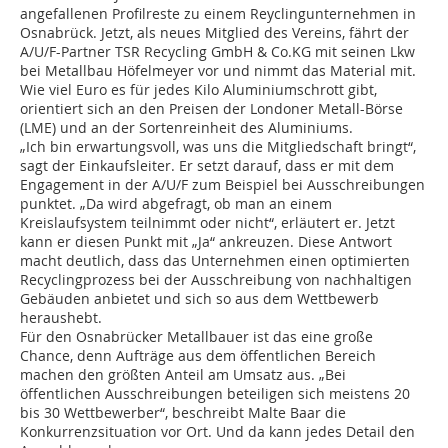
angefallenen Profilreste zu einem Reyclingunternehmen in
Osnabrück. Jetzt, als neues Mitglied des Vereins, fährt der
A/U/F-Partner TSR Recycling GmbH & Co.KG mit seinen Lkw
bei Metallbau Höfelmeyer vor und nimmt das Material mit.
Wie viel Euro es für jedes Kilo Aluminiumschrott gibt,
orientiert sich an den Preisen der Londoner Metall-Börse
(LME) und an der Sortenreinheit des Aluminiums.
„Ich bin erwartungsvoll, was uns die Mitgliedschaft bringt“,
sagt der Einkaufsleiter. Er setzt darauf, dass er mit dem
Engagement in der A/U/F zum Beispiel bei Ausschreibungen
punktet. „Da wird abgefragt, ob man an einem
Kreislaufsystem teilnimmt oder nicht“, erläutert er. Jetzt
kann er diesen Punkt mit „Ja“ ankreuzen. Diese Antwort
macht deutlich, dass das Unternehmen einen optimierten
Recyclingprozess bei der Ausschreibung von nachhaltigen
Gebäuden anbietet und sich so aus dem Wettbewerb
heraushebt.
Für den Osnabrücker Metallbauer ist das eine große
Chance, denn Aufträge aus dem öffentlichen Bereich
machen den größten Anteil am Umsatz aus. „Bei
öffentlichen Ausschreibungen beteiligen sich meistens 20
bis 30 Wettbewerber“, beschreibt Malte Baar die
Konkurrenzsituation vor Ort. Und da kann jedes Detail den