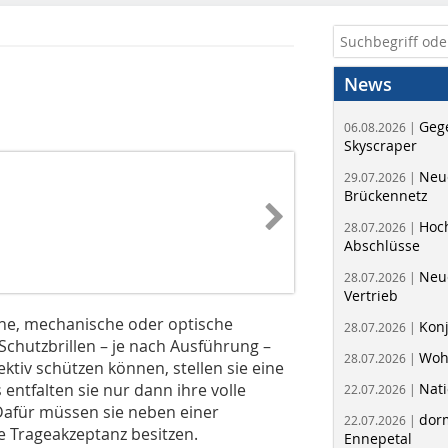
News
Geg
06.08.2026 |
Skyscraper
Neue
29.07.2026 |
Brückennetz
Hoc
28.07.2026 |
Abschlüsse
Neu
28.07.2026 |
Vertrieb
che, mechanische oder optische
Kon
28.07.2026 |
Schutzbrillen – je nach Ausführung –
Woh
28.07.2026 |
ektiv schützen können, stellen sie eine
ntfalten sie nur dann ihre volle
Nati
22.07.2026 |
Dafür müssen sie neben einer
dorm
22.07.2026 |
 Trageakzeptanz besitzen.
Ennepetal