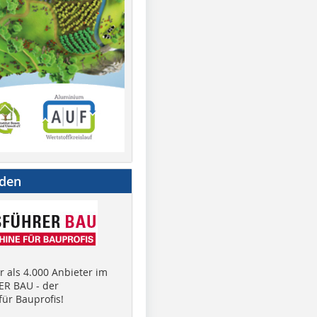
nden
 als 4.000 Anbieter im
R BAU - der
ür Bauprofis!