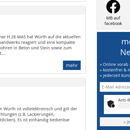
MB auf
facebook
r H 28-MAS hat Würth auf die aktuellen
me
andwerks reagiert und eine kompakte
hren in Beton und Stein sowie zum
Ne
...
» Online vorab 
mehr
» kostenfrei & 
» jederzeit kün
Anti-R
Würth ist vollelektronisch und gilt der
tungen (z.B. Lackierungen,
dicken). Es ist einhändig bedienbar
» J