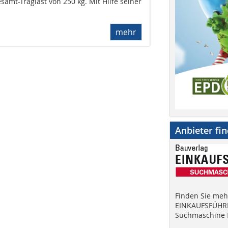
amt-Traglast von 250 kg. Mit Hilfe seiner
mehr
Anbieter fi
Finden Sie mehr
EINKAUFSFÜHRE
Suchmaschine f