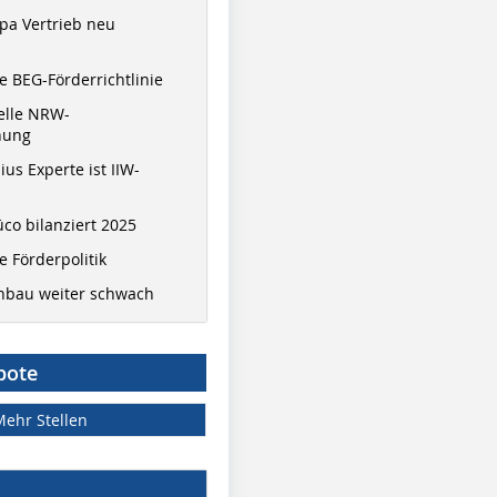
pa Vertrieb neu
 BEG-Förderrichtlinie
elle NRW-
nung
ius Experte ist IIW-
co bilanziert 2025
 Förderpolitik
hbau weiter schwach
bote
Mehr Stellen