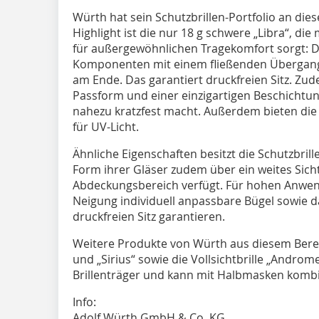
Würth hat sein Schutzbrillen-Portfolio an di
Highlight ist die nur 18 g schwere „Libra“, di
für außergewöhnlichen Tragekomfort sorgt: Di
Komponenten mit einem fließenden Übergang
am Ende. Das garantiert druckfreien Sitz. Zud
Passform und einer einzigartigen Beschichtung
nahezu kratzfest macht. Außerdem bieten die 
für UV-Licht.
Ähnliche Eigenschaften besitzt die Schutzbrille
Form ihrer Gläser zudem über ein weites Sich
Abdeckungsbereich verfügt. Für hohen Anwe
Neigung individuell anpassbare Bügel sowie dar
druckfreien Sitz garantieren.
Weitere Produkte von Würth aus diesem Berei
und „Sirius“ sowie die Vollsichtbrille „Androme
Brillenträger und kann mit Halbmasken kombi
Info:
Adolf Würth GmbH & Co. KG