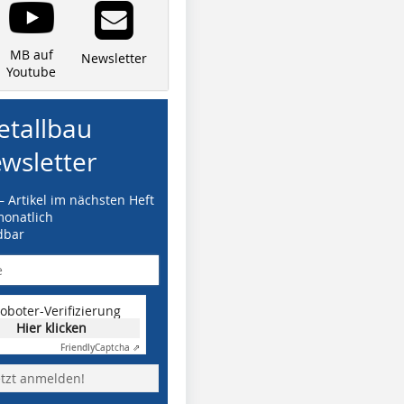
MB auf
Newsletter
Youtube
tallbau
wsletter
– Artikel im nächsten Heft
monatlich
dbar
oboter-Verifizierung
Hier klicken
Friendly
Captcha ⇗
etzt anmelden!