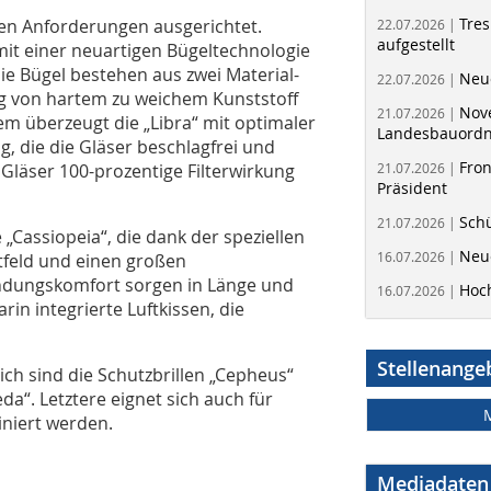
Tres
esen Anforderungen ausgerichtet.
22.07.2026 |
aufgestellt
e mit einer neuartigen Bügeltechnologie
e Bügel bestehen aus zwei Material-
Neue
22.07.2026 |
 von hartem zu weichem Kunststoff
Nov
21.07.2026 |
em überzeugt die „Libra“ mit optimaler
Landesbauord
, die die Gläser beschlagfrei und
Fron
Gläser 100-prozentige Filterwirkung
21.07.2026 |
Präsident
Schü
21.07.2026 |
 „Cassiopeia“, die dank der speziellen
Neue
16.07.2026 |
tfeld und einen großen
ndungskomfort sorgen in Länge und
Hoc
16.07.2026 |
in integrierte Luftkissen, die
Stellenange
ch sind die Schutzbrillen „Cepheus“
da“. Letztere eignet sich auch für
niert werden.
Mediadaten