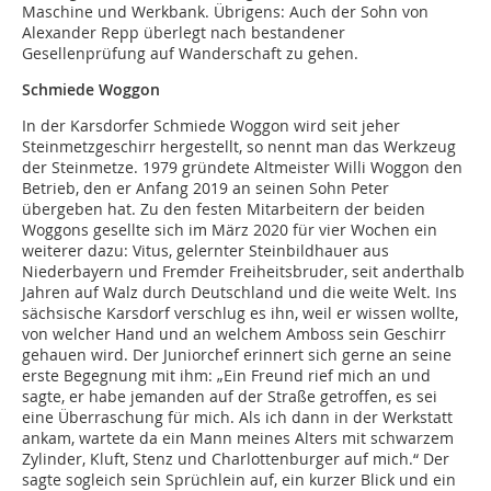
Maschine und Werkbank. Übrigens: Auch der Sohn von
Alexander Repp überlegt nach bestandener
Gesellenprüfung auf Wanderschaft zu gehen.
Schmiede Woggon
In der Karsdorfer Schmiede Woggon wird seit jeher
Steinmetzgeschirr hergestellt, so nennt man das Werkzeug
der Steinmetze. 1979 gründete Altmeister Willi Woggon den
Betrieb, den er Anfang 2019 an seinen Sohn Peter
übergeben hat. Zu den festen Mitarbeitern der beiden
Woggons gesellte sich im März 2020 für vier Wochen ein
weiterer dazu: Vitus, gelernter Steinbildhauer aus
Niederbayern und Fremder Freiheitsbruder, seit anderthalb
Jahren auf Walz durch Deutschland und die weite Welt. Ins
sächsische Karsdorf verschlug es ihn, weil er wissen wollte,
von welcher Hand und an welchem Amboss sein Geschirr
gehauen wird. Der Juniorchef erinnert sich gerne an seine
erste Begegnung mit ihm: „Ein Freund rief mich an und
sagte, er habe jemanden auf der Straße getroffen, es sei
eine Überraschung für mich. Als ich dann in der Werkstatt
ankam, wartete da ein Mann meines Alters mit schwarzem
Zylinder, Kluft, Stenz und Charlottenburger auf mich.“ Der
sagte sogleich sein Sprüchlein auf, ein kurzer Blick und ein