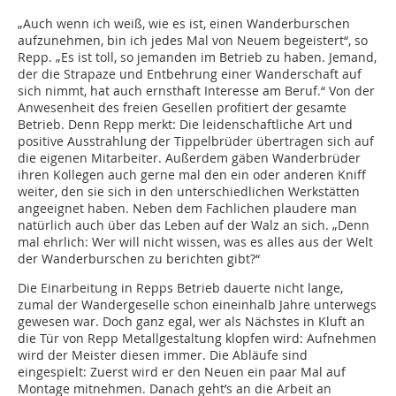
„Auch wenn ich weiß, wie es ist, einen Wanderburschen
aufzunehmen, bin ich jedes Mal von Neuem begeistert“, so
Repp. „Es ist toll, so jemanden im Betrieb zu haben. Jemand,
der die Strapaze und Entbehrung einer Wanderschaft auf
sich nimmt, hat auch ernsthaft Interesse am Beruf.“ Von der
Anwesenheit des freien Gesellen profitiert der gesamte
Betrieb. Denn Repp merkt: Die leidenschaftliche Art und
positive Ausstrahlung der Tippelbrüder übertragen sich auf
die eigenen Mitarbeiter. Außerdem gäben Wanderbrüder
ihren Kollegen auch gerne mal den ein oder anderen Kniff
weiter, den sie sich in den unterschiedlichen Werkstätten
angeeignet haben. Neben dem Fachlichen plaudere man
natürlich auch über das Leben auf der Walz an sich. „Denn
mal ehrlich: Wer will nicht wissen, was es alles aus der Welt
der Wanderburschen zu berichten gibt?“
Die Einarbeitung in Repps Betrieb dauerte nicht lange,
zumal der Wandergeselle schon eineinhalb Jahre unterwegs
gewesen war. Doch ganz egal, wer als Nächstes in Kluft an
die Tür von Repp Metallgestaltung klopfen wird: Aufnehmen
wird der Meister diesen immer. Die Abläufe sind
eingespielt: Zuerst wird er den Neuen ein paar Mal auf
Montage mitnehmen. Danach geht’s an die Arbeit an