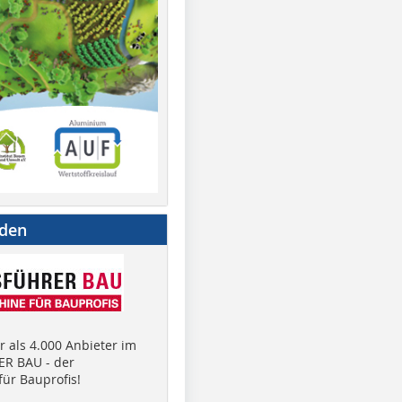
nden
 als 4.000 Anbieter im
R BAU - der
ür Bauprofis!