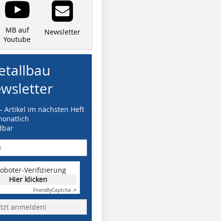
MB auf
Newsletter
Youtube
tallbau
wsletter
– Artikel im nächsten Heft
monatlich
dbar
oboter-Verifizierung
Hier klicken
Friendly
Captcha ⇗
etzt anmelden!