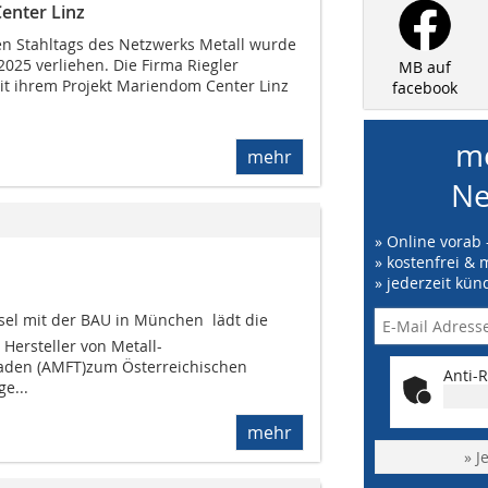
enter Linz
n Stahltags des Netzwerks Metall wurde
2025 verliehen. Die Firma Riegler
MB auf
t ihrem Projekt Mariendom Center Linz
facebook
me
mehr
Ne
» Online vorab 
» kostenfrei & 
» jederzeit kün
sel mit der BAU in München  lädt die
 Hersteller von Metall-
aden (AMFT)zum ­Österreichischen
Anti-R
e...
mehr
» J