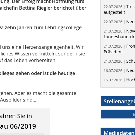
ung. Der Erfolg macht Hoffnung fürs
Tres
22.07.2026 |
hefin Bettina Riegler berichtet über
aufgestellt
Neue
22.07.2026 |
twa zehn Jahren zum Lehrlingscollege
Nov
21.07.2026 |
Landesbauord
Fron
21.07.2026 |
ei uns eine Herzensangelegenheit. Wir
Präsident
iches Wissen vermitteln, sondern sie
f das Leben vorbereiten.
Schü
21.07.2026 |
Neue
16.07.2026 |
leges gehen oder ist die heutige
Hoc
16.07.2026 |
ehen. Aber es macht die gesamte
usbilder sind...
Stellenange
ahren Sie in
bau 06/2019
Mediadaten