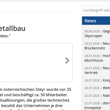
News
etallbau
Geg
06.08.2026 |
ebes.“
Skyscraper
Neue
29.07.2026 |
Brückennetz
Hoc
28.07.2026 |
Abschlüsse
Neu
28.07.2026 |
Vertrieb
Kon
28.07.2026 |
Woh
28.07.2026 |
m österreichischen Steyr wurde vor 35
t und beschäftigt ca. 50 Mitarbeiter.
Nati
22.07.2026 |
duallösungen, die großes technisches
dorm
22.07.2026 |
bezahlt das Unternehmen je drei
Ennepetal