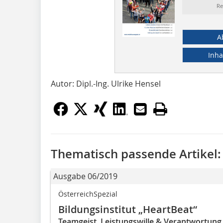
Re
A
Inha
Autor: Dipl.-Ing. Ulrike Hensel
Thematisch passende Artikel:
Ausgabe 06/2019
ÖsterreichSpezial
Bildungsinstitut „HeartBeat“
Teamgeist, Leistungswille & Verantwortung