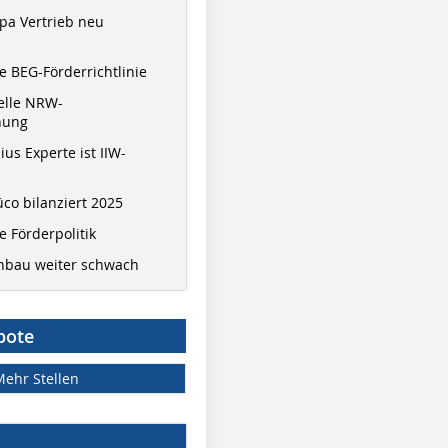
pa Vertrieb neu
 BEG-Förderrichtlinie
elle NRW-
nung
ius Experte ist IIW-
co bilanziert 2025
 Förderpolitik
hbau weiter schwach
bote
Mehr Stellen