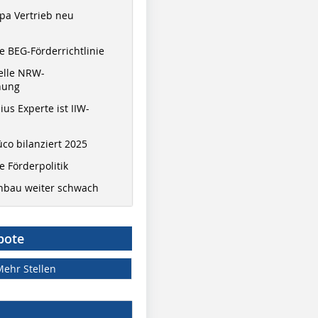
pa Vertrieb neu
 BEG-Förderrichtlinie
elle NRW-
nung
ius Experte ist IIW-
co bilanziert 2025
 Förderpolitik
hbau weiter schwach
bote
Mehr Stellen