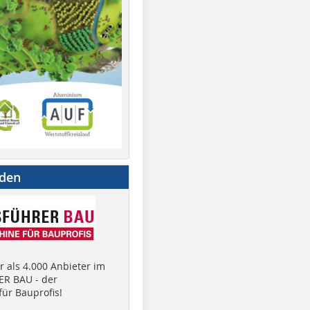
nden
 als 4.000 Anbieter im
R BAU - der
ür Bauprofis!