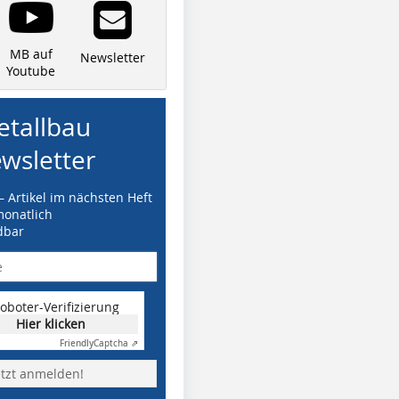
MB auf
Newsletter
Youtube
tallbau
wsletter
– Artikel im nächsten Heft
monatlich
dbar
oboter-Verifizierung
Hier klicken
Friendly
Captcha ⇗
etzt anmelden!