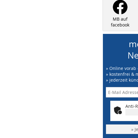
MB auf
facebook
me
Ne
» Online vorab 
» kostenfrei & 
» jederzeit kün
Anti-R
» J