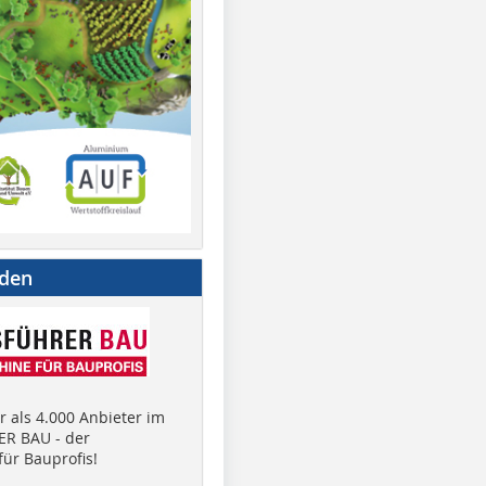
nden
 als 4.000 Anbieter im
R BAU - der
ür Bauprofis!