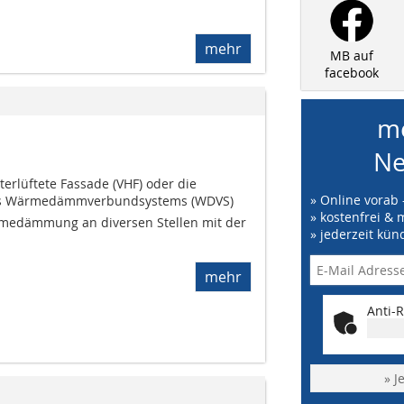
mehr
MB auf
facebook
me
Ne
terlüftete Fassade (VHF) oder die
» Online vorab 
nes Wärmedämmverbundsystems (WDVS) 
» kostenfrei & 
medämmung an diversen Stellen mit der
» jederzeit kün
mehr
Anti-R
» J