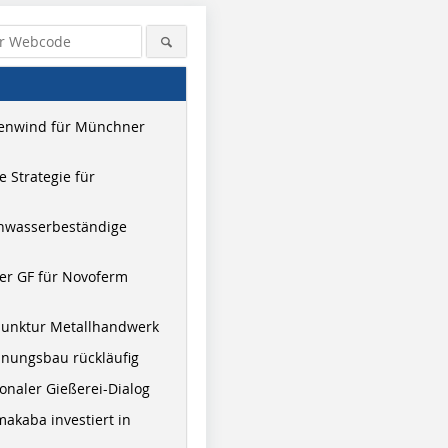
enwind für Münchner
 Strategie für
hwasserbeständige
er GF für Novoferm
EnBW
junktur Metallhandwerk
nungsbau rückläufig
onaler Gießerei-Dialog
akaba investiert in