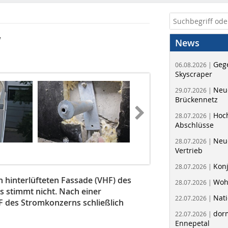
W
News
Geg
06.08.2026 |
Skyscraper
Neue
29.07.2026 |
Brückennetz
Hoc
28.07.2026 |
Abschlüsse
Neu
28.07.2026 |
Vertrieb
Kon
28.07.2026 |
 hinterlüfteten Fassade (VHF) des
Woh
28.07.2026 |
s stimmt nicht. Nach einer
Nati
22.07.2026 |
F des Stromkonzerns schließlich
dorm
22.07.2026 |
Ennepetal