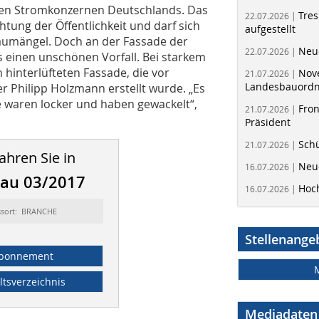
ßten Stromkonzernen Deutschlands. Das
Tres
22.07.2026 |
ng der Öffentlichkeit und darf sich
aufgestellt
aumängel. Doch an der Fassade der
Neue
22.07.2026 |
s einen unschönen Vorfall. Bei starkem
hinterlüfteten Fassade, die vor
Nov
21.07.2026 |
Landesbauord
Philipp Holzmann erstellt wurde. „Es
he waren locker und haben gewackelt“,
Fron
21.07.2026 |
Präsident
Schü
21.07.2026 |
ahren Sie in
Neue
16.07.2026 |
bau 03/2017
Hoc
16.07.2026 |
ssort: BRANCHE
Stellenange
bonnement
ltsverzeichnis
Mediadaten