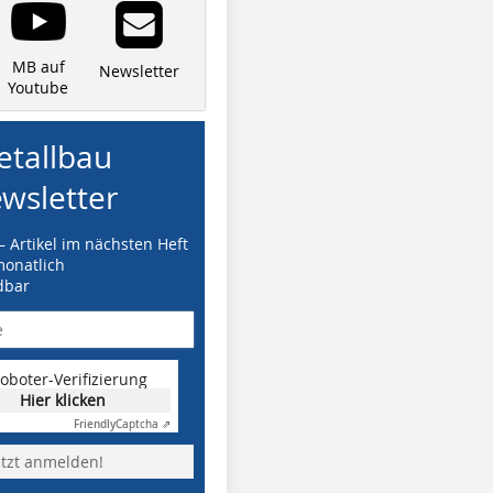
MB auf
Newsletter
Youtube
tallbau
wsletter
– Artikel im nächsten Heft
monatlich
dbar
oboter-Verifizierung
Hier klicken
Friendly
Captcha ⇗
etzt anmelden!