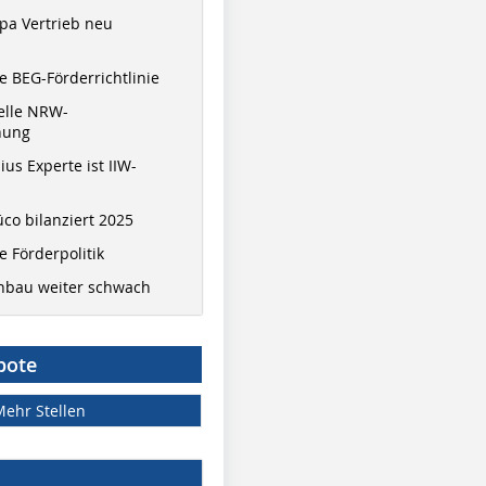
pa Vertrieb neu
 BEG-Förderrichtlinie
elle NRW-
nung
ius Experte ist IIW-
co bilanziert 2025
 Förderpolitik
hbau weiter schwach
bote
Mehr Stellen