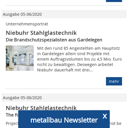
Ausgabe 05-06/2020
Unternehmensporträt
Niebuhr Stahlglastechnik
Die Brandschutzspezialisten aus Gardelegen
Mit den rund 85 Angestellten am Hauptsitz
in Gardelegen allein sind Projekte mit
einem Auftragsvolumen bis zu 4,5 Mio. Euro
nicht zu bewältigen. Deswegen arbeitet
Niebuhr dauerhaft mit drei...
mehr
Ausgabe 05-06/2020
Niebuhr Stahlglastechnik
x
The fire protection specialists from Gardelegen
metallbau Newsletter
Projects with an order volume of up to  4,5 million cannot be