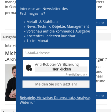
managed by the around 85 employees at the headquarters
in Gardelegen alone. Thats why Niebuhr works with three
Interesse am Newsletter des
permanently employed...
Fachmagazins?
» Metall- & Stahlbau
mehr
» News, Technik, Objekte, Management
» Vorschau auf die kommende Ausgabe
» Kostenfrei, jederzeit kündbar
Ausgabe 05/2026
» 1 x im Monat
Interview
Michael Niebuhr, Unternehmer
„Architekten mit fantasieartigen Kostenschätzungen!“
Anti-Roboter-Verifizierung
metallbau: Welche Risiken müssen derzeit
Hier klicken
bei den Lieferketten bedacht werden und
Friendly
Captcha ⇗
wie stabil sind die Materialpreise Michael
Niebuhr: Die Lieferketten bleiben aufgrund
Melden Sie sich jetzt an!
geopolitischer Entwicklungen und...
mehr
Beispiele, Hinweise: Datenschutz, Analyse,
Widerruf