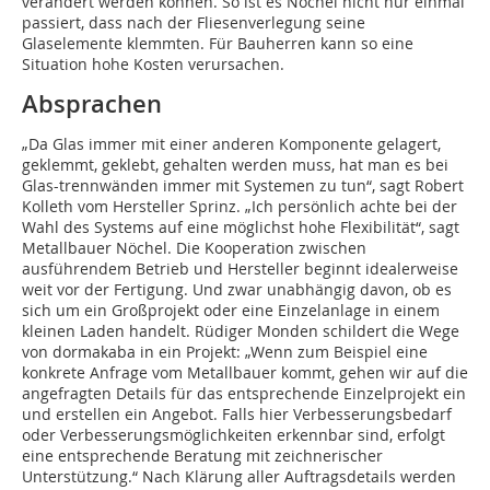
verändert werden können. So ist es Nöchel nicht nur einmal
passiert, dass nach der Fliesenverlegung seine
Glaselemente klemmten. Für Bauherren kann so eine
Situation hohe Kosten verursachen.
Absprachen
„Da Glas immer mit einer anderen Komponente gelagert,
geklemmt, geklebt, gehalten werden muss, hat man es bei
Glas-trennwänden immer mit Systemen zu tun“, sagt Robert
Kolleth vom Hersteller Sprinz. „Ich persönlich achte bei der
Wahl des Systems auf eine möglichst hohe Flexibilität“, sagt
Metallbauer Nöchel. Die Kooperation zwischen
ausführendem Betrieb und Hersteller beginnt idealerweise
weit vor der Fertigung. Und zwar unabhängig davon, ob es
sich um ein Großprojekt oder eine Einzelanlage in einem
kleinen Laden handelt. Rüdiger Monden schildert die Wege
von dormakaba in ein Projekt: „Wenn zum Beispiel eine
konkrete Anfrage vom Metallbauer kommt, gehen wir auf die
angefragten Details für das entsprechende Einzelprojekt ein
und erstellen ein Angebot. Falls hier Verbesserungsbedarf
oder Verbesserungsmöglichkeiten erkennbar sind, erfolgt
eine entsprechende Beratung mit zeichnerischer
Unterstützung.“ Nach Klärung aller Auftragsdetails werden