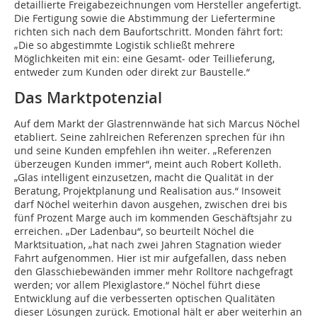
detaillierte Freigabezeichnungen vom Hersteller angefertigt.
Die Fertigung sowie die Abstimmung der Liefertermine
richten sich nach dem Baufortschritt. Monden fährt fort:
„Die so abgestimmte Logistik schließt mehrere
Möglichkeiten mit ein: eine Gesamt- oder Teillieferung,
entweder zum Kunden oder direkt zur Baustelle.“
Das Marktpotenzial
Auf dem Markt der Glastrennwände hat sich Marcus Nöchel
etabliert. Seine zahlreichen Referenzen sprechen für ihn
und seine Kunden empfehlen ihn weiter. „Referenzen
überzeugen Kunden immer“, meint auch Robert Kolleth.
„Glas intelligent einzusetzen, macht die Qualität in der
Beratung, Projektplanung und Realisation aus.“ Insoweit
darf Nöchel weiterhin davon ausgehen, zwischen drei bis
fünf Prozent Marge auch im kommenden Geschäftsjahr zu
erreichen. „Der Ladenbau“, so beurteilt Nöchel die
Marktsituation, „hat nach zwei Jahren Stagnation wieder
Fahrt aufgenommen. Hier ist mir aufgefallen, dass neben
den Glasschiebewänden immer mehr Rolltore nachgefragt
werden; vor allem Plexiglastore.“ Nöchel führt diese
Entwicklung auf die verbesserten optischen Qualitäten
dieser Lösungen zurück. Emotional hält er aber weiterhin an