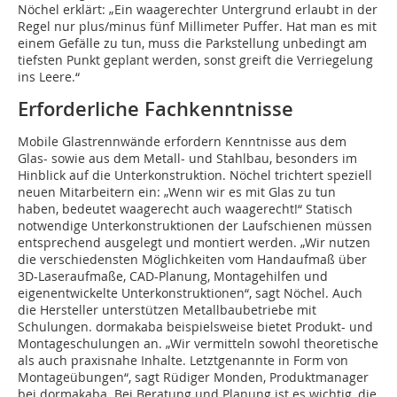
Nöchel erklärt: „Ein waagerechter Untergrund erlaubt in der
Regel nur plus/minus fünf Millimeter Puffer. Hat man es mit
einem Gefälle zu tun, muss die Parkstellung unbedingt am
tiefsten Punkt geplant werden, sonst greift die Verriegelung
ins Leere.“
Erforderliche Fachkenntnisse
Mobile Glastrennwände erfordern Kenntnisse aus dem
Glas- sowie aus dem Metall- und Stahlbau, besonders im
Hinblick auf die Unterkonstruktion. Nöchel trichtert speziell
neuen Mitarbeitern ein: „Wenn wir es mit Glas zu tun
haben, bedeutet waagerecht auch waagerecht!“ Statisch
notwendige Unterkonstruktionen der Laufschienen müssen
entsprechend ausgelegt und montiert werden. „Wir nutzen
die verschiedensten Möglichkeiten vom Handaufmaß über
3D-Laseraufmaße, CAD-Planung, Montagehilfen und
eigenentwickelte Unterkonstruktionen“, sagt Nöchel. Auch
die Hersteller unterstützen Metallbaubetriebe mit
Schulungen. dormakaba beispielsweise bietet Produkt- und
Montageschulungen an. „Wir vermitteln sowohl theoretische
als auch praxisnahe Inhalte. Letztgenannte in Form von
Montageübungen“, sagt Rüdiger Monden, Produktmanager
bei dormakaba. Bei Beratung und Planung ist es wichtig, die