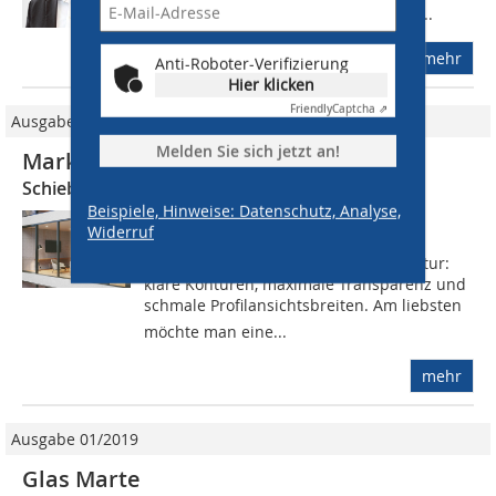
gegen diese DIN? Bernhard Feigl: Die...
mehr
Anti-Roboter-Verifizierung
Hier klicken
Friendly
Captcha ⇗
Ausgabe 03/2021
Melden Sie sich jetzt an!
Marktübersicht
Schiebe- und Hebe-Schiebeelemente
Beispiele, Hinweise: Datenschutz, Analyse,
Moderne Schiebe- und Hebe-
Widerruf
Schiebeelemente sprechen die
Formensprache zeitgemäßer Architektur:
klare Konturen, maximale Transparenz und
schmale Profilansichtsbreiten. Am liebsten
möchte man eine...
mehr
Ausgabe 01/2019
Glas Marte