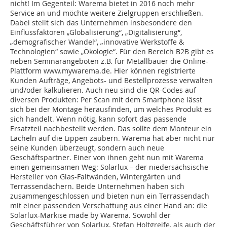
nicht! Im Gegenteil: Warema bietet in 2016 noch mehr
Service an und möchte weitere Zielgruppen erschließen.
Dabei stellt sich das Unternehmen insbesondere den
Einflussfaktoren „Globalisierung“, „Digitalisierung“,
„demografischer Wandel“, „innovative Werkstoffe &
Technologien“ sowie „Ökologie“. Für den Bereich B2B gibt es
neben Seminarangeboten z.B. für Metallbauer die Online-
Plattform www.mywarema.de. Hier können registrierte
Kunden Aufträge, Angebots- und Bestellprozesse verwalten
und/oder kalkulieren. Auch neu sind die QR-Codes auf
diversen Produkten: Per Scan mit dem Smartphone lässt
sich bei der Montage herausfinden, um welches Produkt es
sich handelt. Wenn nötig, kann sofort das passende
Ersatzteil nachbestellt werden. Das sollte dem Monteur ein
Lächeln auf die Lippen zaubern. Warema hat aber nicht nur
seine Kunden überzeugt, sondern auch neue
Geschäftspartner. Einer von ihnen geht nun mit Warema
einen gemeinsamen Weg: Solarlux – der niedersächsische
Hersteller von Glas-Faltwänden, Wintergärten und
Terrassendächern. Beide Unternehmen haben sich
zusammengeschlossen und bieten nun ein Terrassendach
mit einer passenden Verschattung aus einer Hand an: die
Solarlux-Markise made by Warema. Sowohl der
Geschäftsführer von Solarlux, Stefan Holtgreife, als auch der