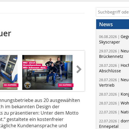
News
uer
Geg
06.08.2026 |
Skyscraper
Neue
29.07.2026 |
Brückennetz
Hoc
28.07.2026 |
Abschlüsse
Neu
28.07.2026 |
Vertrieb
Kon
28.07.2026 |
Innungsbetriebe aus 20 ausgewählten
Woh
28.07.2026 |
ch im bekannten Design der
Nati
 zu präsentieren: Unter dem Motto
22.07.2026 |
“ gestaltete ein kostenfreier
dorm
22.07.2026 |
ie tägliche Kundenansprache und
Ennepetal