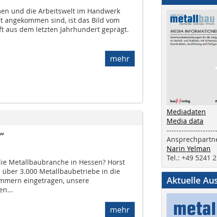
n und die Arbeitswelt im Handwerk
rt angekommen sind, ist das Bild vom
ft aus dem letzten Jahrhundert geprägt.
mehr
Mediadaten
Media data
--------------------
“
Ansprechpartne
Narin Yelman
Tel.: +49 5241 
die Metallbaubranche in Hessen? Horst
d über 3.000 Metallbaubetriebe in die
Aktuelle Au
mmern eingetragen, unsere
n...
mehr