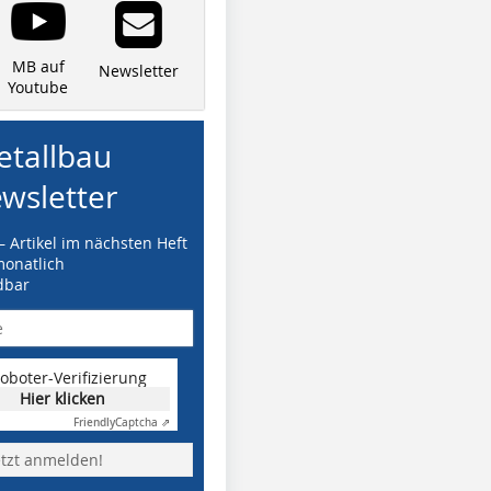
MB auf
Newsletter
Youtube
tallbau
wsletter
– Artikel im nächsten Heft
monatlich
dbar
oboter-Verifizierung
Hier klicken
Friendly
Captcha ⇗
etzt anmelden!