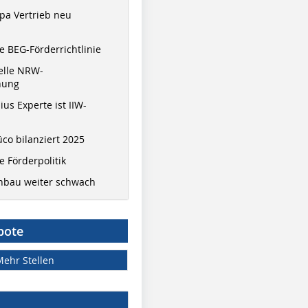
pa Vertrieb neu
 BEG-Förderrichtlinie
elle NRW-
nung
ius Experte ist IIW-
co bilanziert 2025
 Förderpolitik
hbau weiter schwach
bote
Mehr Stellen