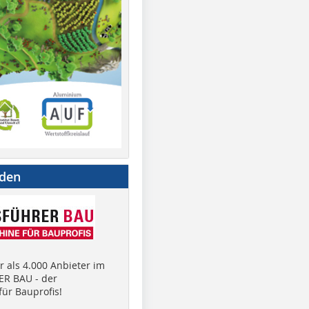
nden
 als 4.000 Anbieter im
R BAU - der
ür Bauprofis!