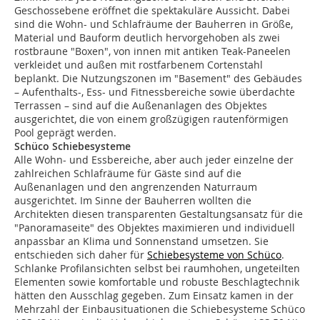
Geschossebene eröffnet die spektakuläre Aussicht. Dabei
sind die Wohn- und Schlafräume der Bauherren in Größe,
Material und Bauform deutlich hervorgehoben als zwei
rostbraune "Boxen", von innen mit antiken Teak-Paneelen
verkleidet und außen mit rostfarbenem Cortenstahl
beplankt. Die Nutzungszonen im "Basement" des Gebäudes
– Aufenthalts-, Ess- und Fitnessbereiche sowie überdachte
Terrassen – sind auf die Außenanlagen des Objektes
ausgerichtet, die von einem großzügigen rautenförmigen
Pool geprägt werden.
Schüco Schiebesysteme
Alle Wohn- und Essbereiche, aber auch jeder einzelne der
zahlreichen Schlafräume für Gäste sind auf die
Außenanlagen und den angrenzenden Naturraum
ausgerichtet. Im Sinne der Bauherren wollten die
Architekten diesen transparenten Gestaltungsansatz für die
"Panoramaseite" des Objektes maximieren und individuell
anpassbar an Klima und Sonnenstand umsetzen. Sie
entschieden sich daher für
Schiebesysteme von Schüco
.
Schlanke Profilansichten selbst bei raumhohen, ungeteilten
Elementen sowie komfortable und robuste Beschlagtechnik
hätten den Ausschlag gegeben. Zum Einsatz kamen in der
Mehrzahl der Einbausituationen die Schiebesysteme Schüco