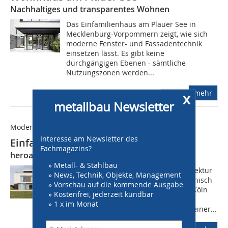
Nachhaltiges und transparentes Wohnen
Das Einfamilienhaus am Plauer See in
Mecklenburg-Vorpommern zeigt, wie sich
moderne Fenster- und Fassadentechnik
einsetzen lässt. Es gibt keine
durchgängigen Ebenen - sämtliche
Nutzungszonen werden...
mehr
x
metallbau Newsletter
Modernes Wohnhaus
Interesse am Newsletter des
Einfamilienhaus in Köln
Fachmagazins?
heroal Systemprofile für helle Räume
» Metall- & Stahlbau
Das an die klassische moderne Architektur
» News, Technik, Objekte, Management
angelehnte Gebäude fügt sich harmonisch
» Vorschau auf die kommende Ausgabe
in das Neubaugebiet im Westen von Köln
» Kostenfrei, jederzeit kündbar
ein, das von freistehenden
» 1 x im Monat
Einfamilienhäusern geprägt ist. Mit seiner...