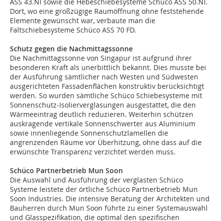
ASS 43.NI sowie die Hebeschiebesysteme Schüco ASS 50.NI.
Dort, wo eine großzügige Raumöffnung ohne feststehende
Elemente gewünscht war, verbaute man die
Faltschiebesysteme Schüco ASS 70 FD.
Schutz gegen die Nachmittagssonne
Die Nachmittagssonne von Singapur ist aufgrund ihrer
besonderen Kraft als unerbittlich bekannt. Dies musste bei
der Ausführung sämtlicher nach Westen und Südwesten
ausgerichteten Fassadenflächen konstruktiv berücksichtigt
werden. So wurden sämtliche Schüco Schiebesysteme mit
Sonnenschutz-Isolierverglasungen ausgestattet, die den
Wärmeeintrag deutlich reduzieren. Weiterhin schützen
auskragende vertikale Sonnenschwerter aus Aluminium
sowie innenliegende Sonnenschutzlamellen die
angrenzenden Räume vor Überhitzung, ohne dass auf die
erwünschte Transparenz verzichtet werden muss.
Schüco Partnerbetrieb Mun Soon
Die Auswahl und Ausführung der verglasten Schüco
Systeme leistete der örtliche Schüco Partnerbetrieb Mun
Soon Industries. Die intensive Beratung der Architekten und
Bauherren durch Mun Soon führte zu einer Systemauswahl
und Glasspezifikation, die optimal den spezifischen