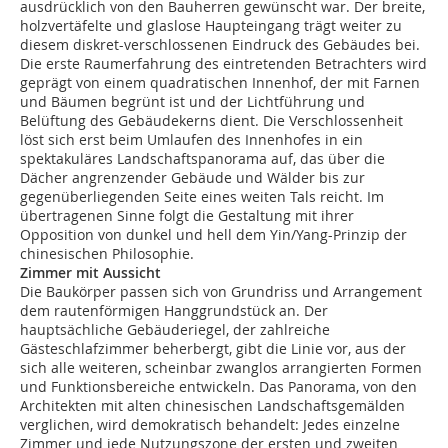
ausdrücklich von den Bauherren gewünscht war. Der breite,
holzvertäfelte und glaslose Haupteingang trägt weiter zu
diesem diskret-verschlossenen Eindruck des Gebäudes bei.
Die erste Raumerfahrung des eintretenden Betrachters wird
geprägt von einem quadratischen Innenhof, der mit Farnen
und Bäumen begrünt ist und der Lichtführung und
Belüftung des Gebäudekerns dient. Die Verschlossenheit
löst sich erst beim Umlaufen des Innenhofes in ein
spektakuläres Landschaftspanorama auf, das über die
Dächer angrenzender Gebäude und Wälder bis zur
gegenüberliegenden Seite eines weiten Tals reicht. Im
übertragenen Sinne folgt die Gestaltung mit ihrer
Opposition von dunkel und hell dem Yin/Yang-Prinzip der
chinesischen Philosophie.
Zimmer mit Aussicht
Die Baukörper passen sich von Grundriss und Arrangement
dem rautenförmigen Hanggrundstück an. Der
hauptsächliche Gebäuderiegel, der zahlreiche
Gästeschlafzimmer beherbergt, gibt die Linie vor, aus der
sich alle weiteren, scheinbar zwanglos arrangierten Formen
und Funktionsbereiche entwickeln. Das Panorama, von den
Architekten mit alten chinesischen Landschaftsgemälden
verglichen, wird demokratisch behandelt: Jedes einzelne
Zimmer und jede Nutzungszone der ersten und zweiten