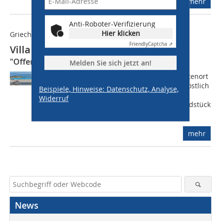
mehr
Anti-Roboter-Verifizierung
Hier klicken
Griechenland
Friendly
Captcha ⇗
Villa NafplioBlu in Tolo
"Offener Dialog" mit der Küste
Melden Sie sich jetzt an!
Tolo ist ein Fischer-, Bade- und Touristenort
auf dem Peloponnes, circa 10 km südöstlich
Beispiele, Hinweise: Datenschutz, Analyse,
von Nafplio, der ersten Hauptstadt
Widerruf
Griechenlands, gelegen. Das Baugrundstück
der Villa NafplioBlu befindet...
mehr
News