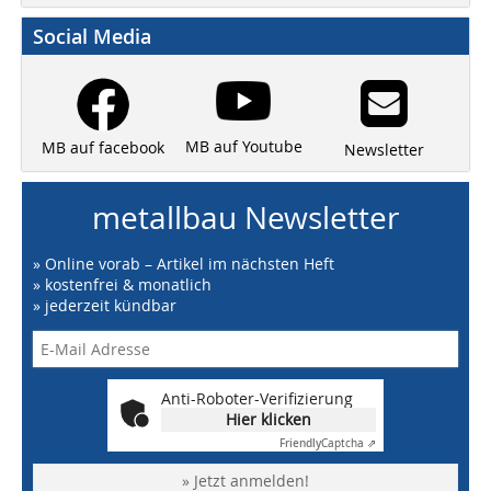
Social Media
MB auf Youtube
MB auf facebook
Newsletter
metallbau Newsletter
» Online vorab – Artikel im nächsten Heft
» kostenfrei & monatlich
» jederzeit kündbar
Anti-Roboter-Verifizierung
Hier klicken
Friendly
Captcha ⇗
» Jetzt anmelden!