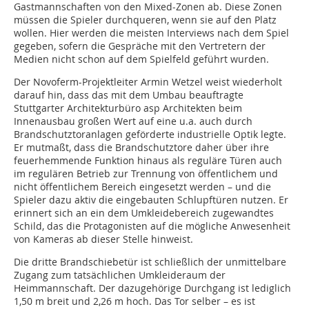
Gastmannschaften von den Mixed-Zonen ab. Diese Zonen
müssen die Spieler durchqueren, wenn sie auf den Platz
wollen. Hier werden die meisten Interviews nach dem Spiel
gegeben, sofern die Gespräche mit den Vertretern der
Medien nicht schon auf dem Spielfeld geführt wurden.
Der Novoferm-Projektleiter Armin Wetzel weist wiederholt
darauf hin, dass das mit dem Umbau beauftragte
Stuttgarter Architekturbüro asp Architekten beim
Innenausbau großen Wert auf eine u.a. auch durch
Brandschutztoranlagen geförderte industrielle Optik legte.
Er mutmaßt, dass die Brandschutztore daher über ihre
feuerhemmende Funktion hinaus als reguläre Türen auch
im regulären Betrieb zur Trennung von öffentlichem und
nicht öffentlichem Bereich eingesetzt werden – und die
Spieler dazu aktiv die eingebauten Schlupftüren nutzen. Er
erinnert sich an ein dem Umkleidebereich zugewandtes
Schild, das die Protagonisten auf die mögliche Anwesenheit
von Kameras ab dieser Stelle hinweist.
Die dritte Brandschiebetür ist schließlich der unmittelbare
Zugang zum tatsächlichen Umkleideraum der
Heimmannschaft. Der dazugehörige Durchgang ist lediglich
1,50 m breit und 2,26 m hoch. Das Tor selber – es ist