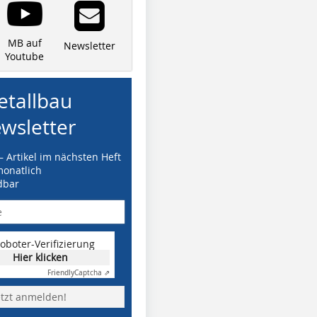
MB auf
Newsletter
Youtube
tallbau
wsletter
– Artikel im nächsten Heft
monatlich
dbar
oboter-Verifizierung
Hier klicken
Friendly
Captcha ⇗
etzt anmelden!