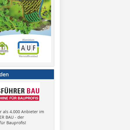
nden
 als 4.000 Anbieter im
R BAU - der
ür Bauprofis!