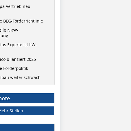
pa Vertrieb neu
 BEG-Förderrichtlinie
elle NRW-
nung
ius Experte ist IIW-
co bilanziert 2025
 Förderpolitik
hbau weiter schwach
bote
Mehr Stellen