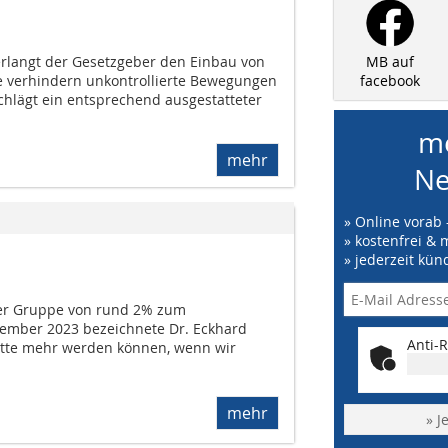
rlangt der Gesetzgeber den Einbau von
MB auf
e verhindern unkontrollierte Bewegungen
facebook
chlägt ein entsprechend ausgestatteter
me
mehr
Ne
» Online vorab 
» kostenfrei & 
» jederzeit kün
r Gruppe von rund 2% zum
tember 2023 bezeichnete Dr. Eckhard
Anti-R
s hätte mehr werden können, wenn wir
mehr
» J