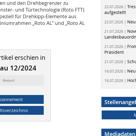
ren und den Drehbegrenzer zu
Tres
22.07.2026 |
nster- und Türtechnologie (Roto FTT)
aufgestellt
peziell für Drehkipp-Elemente aus
Neue
22.07.2026 |
iniumrahmen „Roto AL“ und „Roto AL
Nov
21.07.2026 |
Landesbauord
Fron
21.07.2026 |
Präsident
tikel erschien in
Schü
21.07.2026 |
bau 12/2024
Neue
16.07.2026 |
Hoc
Ressort:
16.07.2026 |
bonnement
Stellenange
ltsverzeichnis
Mediadaten