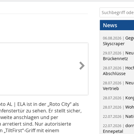
News
Geg
06.08.2026 |
Skyscraper
Neue
29.07.2026 |
Brückennetz
Hoc
28.07.2026 |
Abschlüsse
Neu
28.07.2026 |
Vertrieb
Kon
28.07.2026 |
 AL | ELA ist in der „Roto City“ als
Woh
28.07.2026 |
stertür zu sehen. Er stellt sicher,
Nati
gsweite anschlagen und per
22.07.2026 |
arretiert sind. Nur autorisierte
dorm
22.07.2026 |
„TiltFirst“-Griff mit einem
Ennepetal