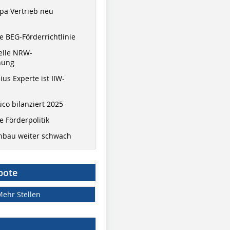
pa Vertrieb neu
 BEG-Förderrichtlinie
elle NRW-
nung
ius Experte ist IIW-
co bilanziert 2025
 Förderpolitik
hbau weiter schwach
bote
Mehr Stellen