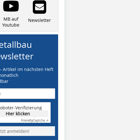
MB auf
Newsletter
Youtube
tallbau
wsletter
– Artikel im nächsten Heft
monatlich
dbar
oboter-Verifizierung
Hier klicken
Friendly
Captcha ⇗
etzt anmelden!