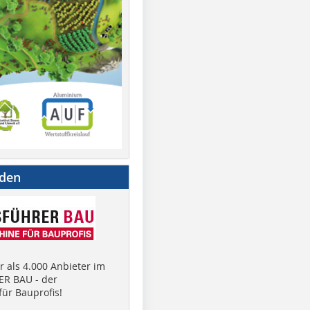
nden
 als 4.000 Anbieter im
R BAU - der
ür Bauprofis!