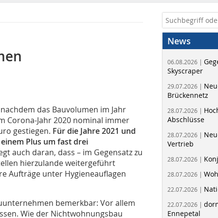
News
men
Geg
06.08.2026 |
Skyscraper
Neue
29.07.2026 |
Brückennetz
, nachdem das Bauvolumen im Jahr
Hoc
28.07.2026 |
 im Corona-Jahr 2020 nominal immer
Abschlüsse
Euro gestiegen.
Für die Jahre 2021 und
Neu
28.07.2026 |
inem Plus um fast drei
Vertrieb
iegt auch daran, dass – im Gegensatz zu
Kon
28.07.2026 |
ellen hierzulande weitergeführt
re Aufträge unter Hygieneauflagen
Woh
28.07.2026 |
Nati
22.07.2026 |
Bauunternehmen bemerkbar: Vor allem
dorm
22.07.2026 |
lassen. Wie der Nichtwohnungsbau
Ennepetal