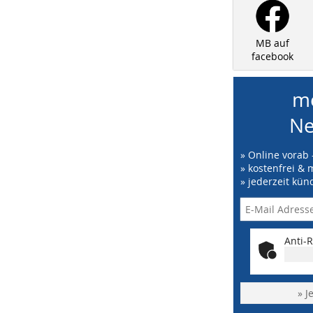
MB auf
facebook
me
Ne
» Online vorab 
» kostenfrei & 
» jederzeit kün
Anti-R
» J