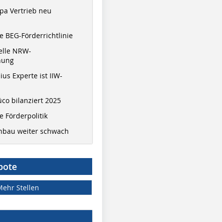
pa Vertrieb neu
 BEG-Förderrichtlinie
elle NRW-
nung
ius Experte ist IIW-
co bilanziert 2025
 Förderpolitik
hbau weiter schwach
bote
Mehr Stellen