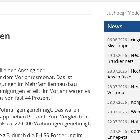
News
gen
Geg
06.08.2026 |
Skyscraper
Neue
29.07.2026 |
Brückennetz
i einen Anstieg der
Hoc
28.07.2026 |
 dem Vorjahresmonat. Das ist
Abschlüsse
gungen im Mehrfamilienhausbau
Neu
28.07.2026 |
migungen erteilt. Im Vorjahr waren es
Vertrieb
s von fast 44 Prozent.
Kon
28.07.2026 |
 Wohnungen genehmigt. Das waren
Woh
28.07.2026 |
app sieben Prozent. Zum Vergleich: In
Nati
22.07.2026 |
weils ca. 220.000 Wohnungen genehmigt.
dorm
22.07.2026 |
se z.B. durch die EH 55-Förderung im
Ennepetal