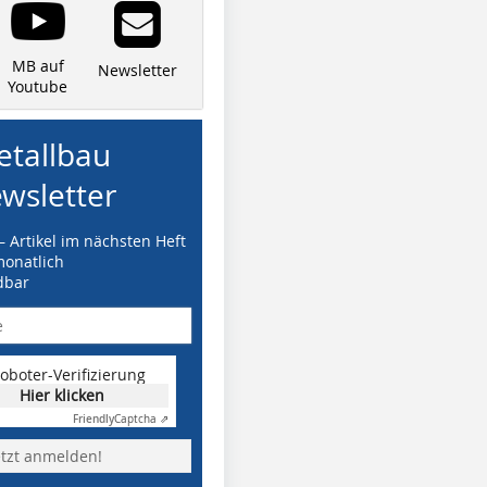
MB auf
Newsletter
Youtube
tallbau
wsletter
– Artikel im nächsten Heft
monatlich
dbar
oboter-Verifizierung
Hier klicken
Friendly
Captcha ⇗
etzt anmelden!