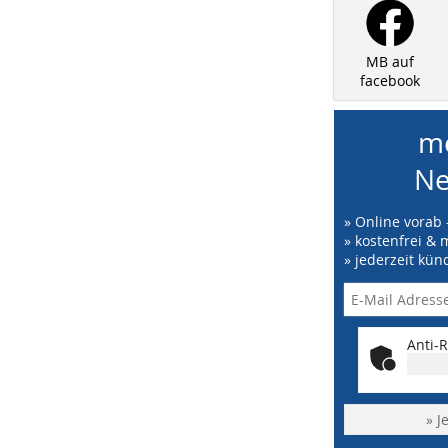
MB auf
facebook
me
Ne
» Online vorab 
» kostenfrei & 
» jederzeit kün
Anti-R
» J