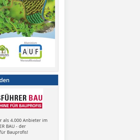
nden
 als 4.000 Anbieter im
R BAU - der
ür Bauprofis!