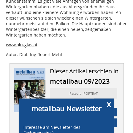
Kundenstamm: Es gibt viele Anfragen von ehemaligen
Wintergarteninhabern, die aus Altersgründen ihr Haus
verkauft und eine kleinere Wohnung erworben haben. An
dieser wünschen sie sich wieder einen Wintergarten,
nunmehr meist auf dem Balkon. Die Hauptkunden sind aber
Wintergartenbesitzer, die einen neuen, zeitgemäßen
Wintergarten haben möchten.
www.alu-glas.at
Autor: Dipl.-Ing Robert Mehl
Dieser Artikel erschien in
metallbau 09/2023
Ressort: PORTRÄT
x
metallbau Newsletter
Abonnement
Inhaltsverzeichnis
Interesse am Newsletter des
Fachmagazins?