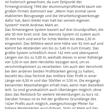
ist historisch gewachsen, da zum Zeitpunkt der
Firmengründung 1994 der Aluminiumprofilmarkt kaum von
großen Firmen dominiert war. „Wenn man einmal seine
etablierten Bezugswege und die Verarbeitungswerkzeuge
dafür hat, dann bleibt man halt bei seinem eigenen
System!“ merkt Andreas Märk an.
Das firmeneigene System basiert auf drei Grundprofilen, die
alle 50 mm breit sind. Das kleinste System ist zudem auch
50 mm hoch und wird für lichte Weiten bis etwa 2,30 m
eingesetzt. Das Mittlere weist eine Höhe von 92 mm auf und
kommt bei Abständen von bis zu 3,40 m zum Einsatz. Das
größte System schließlich misst 142 mm und überspannt
Längen von bis zu 5,00 m, weshalb dieses in einer Rohlänge
von 5,50 m von dem Hersteller bezogen wird, um es
verschnittoptimiert zu verarbeiten. Um auch den Verschnitt
bei den anderen beiden Profilstärken gering zu halten,
bezieht Alu-Glas-Technik das mittlere 92er Profil in einer
Länge von 6,50 m und das 50x50er in 5,50 m. Die eingangs
benannten Maximallängen erhält man, wenn man dieselben
teilt. So sind grundsätzlich auch Überlängen möglich, ohne
dass das Reststück für weitere Verwendungen zu kurz ist.
Darüber hinaus ist es mit der größeren Grundlänge des
142er Profils auch möglich, zweigeschossige Pfeiler für
höhere Wintergärten auszuführen. Stolz ist Märk auf das