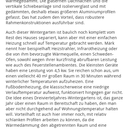
wärmegedämmt. Die gläsernen Dachflächen und die
vertikale Schiebeanlage sind isolierverglast und mit
gedämmten, deshalb etwas größeren Aluminiumprofilen
gefasst. Das hat zudem den Vorteil, dass robustere
Rahmenkonstruktionen ausführbar sind.
Auch dieser Wintergarten ist baulich noch komplett vom
Rest des Hauses separiert, kann aber mit einer einfachen
Heizung schnell auf Temperatur gebracht werden. Märk
nennt hier beispielhaft Heizstrahler, Infrarotheizung oder
die von ihm bevorzugte Wärmequelle, einen Schweden-
Ofen, sowohl wegen ihrer kurzfristig abrufbaren Leistung
wie auch des Feuerstellenambientes. Die kleinsten Geräte
haben eine Leistung von 4,5 kw. Sie reichen schon aus, um
einen vielleicht 40 m² großen Raum in 30 Minuten während
winterlicher Temperaturen aufzuheizen. Eine
Fußbodenheizung, die klassischerweise eine niedrige
Verlauftemperatur aufweist, funktioniert hingegen gar nicht.
Die Idee eines Dreivierteljahres-Wintergartens ist, das ganze
Jahr über einen Raum in Bereitschaft zu haben, den man
aber nicht durchgehend auf Wohnungstemperatur halten
will. Vorteilhaft ist auch hier immer noch, mit relativ
schlanken Profilen arbeiten zu können, da die
Wärmedämmung den abgetrennten Raum und eine