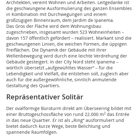
Architekten, vereint Wohnen und Arbeiten. Leitgedanke ist
die geschwungene Ausformulierung des ganzen Ensembles
in Kombination mit Durchwegungen und einem
großzügigen Binnenraum, dem Jardim de Ipanema.
Das Gros der Fläche wird dem Wohnungsbau
zugeschrieben, insgesamt wurden 523 Wohneinheiten –
davon 157 öffentlich gefördert – realisiert. Markant sind die
geschwungenen Linien, die weichen Formen, die üppigen
Freiflächen. Die Dynamik der Gebäude mit ihrer
Wellenbewegung wird durch eine leichte Verdrehung der
Gebäude gesteigert. In der City Nord steht Ipanema –
wörtlich übersetzt „aufgewühltes Wasser“ – für die
Lebendigkeit und Vielfalt, die entstehen soll, zugleich aber
auch für die außergewöhnliche, sinnlich anmutende
Gestaltung des Quartiers.
Repräsentativer Solitär
Der ovalförmige Büroturm direkt am Überseering bildet mit
2
einer Bruttogeschossfläche von rund 22.000 m
das Entrée
in das neue Quartier. Er ist als „Ring“ ausformuliert und
bietet dadurch kurze Wege, beste Belichtung und
spannende Raumfolgen.