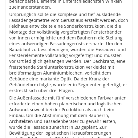
benachbarte Elemente in unterschiedlichsten Winkeln
zueinanderstanden.
Ursprünglich sollte die komplexe und tief-ausladende
Fassadengeometrie vom Gerüst aus erstellt werden, doch
Feldhaus entwickelte eine Sonderkonstruktion, die die
Montage der vollständig vorgefertigten Fensterbänder
von innen ermöglichte und dem Bauherrn die Stellung
eines aufwendigen Fassadengerüsts ersparte. Um den
Bauablauf zu beschleunigen, wurden die Fassaden- und
Fensterelemente vollständig vorgefertigt und mussten
vor Ort lediglich gehangen werden. Der Dachkranz, eine
freistehende Stahlunterkonstruktion verkleidet mit
breitformatigen Aluminiumblechen, verleiht dem
Gebäude eine markante Optik. Da der Kranz der
Gebäudeform folgte, wurde er in Segmenten gefertigt; er
erstreckt sich über drei Etagen.
Die Außenfassade mit fünf verschiedenen Farbvarianten
erforderte einen hohen planerischen und logistischen
Aufwand, sowohl bei der Produktion als auch beim
Einbau. Um die Abstimmung mit dem Bauherrn,
Architekten und Fassadenberater zu gewährleisten,
wurde die Fassade zunächst in 2D geplant. Zur
Bewältigung der logistischen Herausforderungen