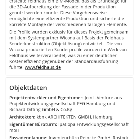
erstellte Feldhaus ein BIM-Modell, das als Grundlage für
die 3D-Aufbereitung der Fassade in der Produktion
genutzt werden konnte. Diese Vorgehensweise
ermöglichte eine effiziente Produktion und sicherte die
korrekte Montage der verschiedenen farbigen Elemente.
Die Profile wurden exklusiv für dieses Projekt gemeinsam
mit dem Systempartner Wicona auf Basis der Feldhaus
Sonderkonstruktion (Objektlösung) entwickelt. Die von
Wicona produzierten Sonderprofile wurden im Werk von
Feldhaus weiterverarbeitet, was zu einer deutlichen
Kosteneffizienz gegenüber der Standardausführung
führte.
www.feldhaus.de
Objektdaten
Projektentwickler und Eigentümer:
Joint -Venture aus
Projektentwicklungsgesellschaft PEG Hamburg und
Richard Ditting GmbH & Co.Kg
Architekten:
kbnk ARCHITEKTEN GMBH, Hamburg
Eigentümer Büroturm:
IpaCopa Entwicklungsgesellschaft
mbH
Fassadenplanung:
Ingenieurbüro Reincke GmbH, Rostock