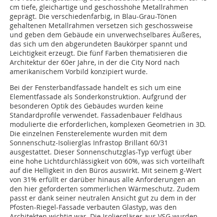
cm tiefe, gleichartige und geschosshohe Metallrahmen
geprägt. Die verschiedenfarbig, in Blau-Grau-Tönen
gehaltenen Metallrahmen versetzen sich geschossweise
und geben dem Gebäude ein unverwechselbares Äußeres,
das sich um den abgerundeten Baukörper spannt und
Leichtigkeit erzeugt. Die fünf Farben thematisieren die
Architektur der 60er Jahre, in der die City Nord nach
amerikanischem Vorbild konzipiert wurde.
Bei der Fensterbandfassade handelt es sich um eine
Elementfassade als Sonderkonstruktion. Aufgrund der
besonderen Optik des Gebäudes wurden keine
Standardprofile verwendet. Fassadenbauer Feldhaus
modulierte die erforderlichen, komplexen Geometrien in 3D.
Die einzelnen Fensterelemente wurden mit dem
Sonnenschutz-Isolierglas Infrastop Brillant 60/31
ausgestattet. Dieser Sonnenschutzglas-Typ verfügt über
eine hohe Lichtdurchlässigkeit von 60%, was sich vorteilhaft
auf die Helligkeit in den Büros auswirkt. Mit seinem g-Wert
von 31% erfüllt er darüber hinaus alle Anforderungen an
den hier geforderten sommerlichen Wärmeschutz. Zudem
passt er dank seiner neutralen Ansicht gut zu dem in der
Pfosten-Riegel-Fassade verbauten Glastyp, was den
Architekten wichtig war. Die Isoliergläser aus VSG wurden