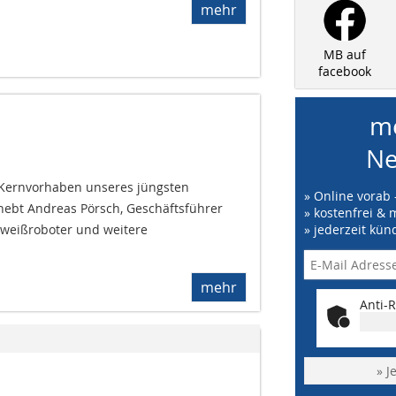
mehr
MB auf
facebook
me
Ne
n Kernvorhaben unseres jüngsten
» Online vorab 
 hebt Andreas Pörsch, Geschäftsführer
» kostenfrei & 
chweißroboter und weitere
» jederzeit kün
mehr
Anti-R
» J