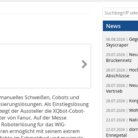
News
Geg
06.08.2026 |
Skyscraper
Neue
29.07.2026 |
Brückennetz
Hoc
28.07.2026 |
Abschlüsse
Neu
28.07.2026 |
Vertrieb
 manuelles Schweißen, Cobots und
Kon
28.07.2026 |
sierungslösungen. Als Einstiegslösung
Woh
 zeigt der Aussteller die XQbot-Cobot-
28.07.2026 |
ter von Fanuc. Auf der Messe
Nati
22.07.2026 |
Roboterlösung für das WIG-
dorm
22.07.2026 |
hren ermöglicht mit seinem extrem
Ennepetal
edichte im Schmelzbad und maximale