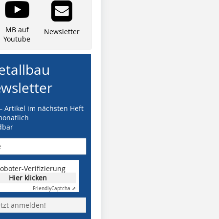
MB auf
Newsletter
Youtube
tallbau
wsletter
– Artikel im nächsten Heft
monatlich
dbar
oboter-Verifizierung
Hier klicken
Friendly
Captcha ⇗
etzt anmelden!