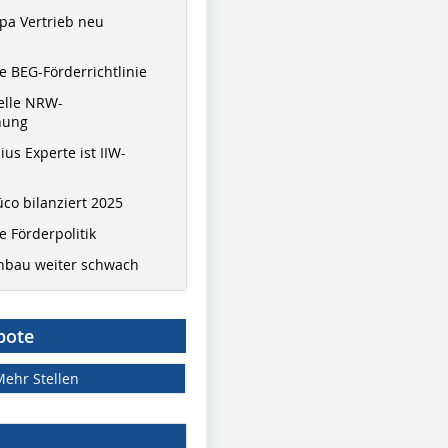
pa Vertrieb neu
 BEG-Förderrichtlinie
elle NRW-
nung
ius Experte ist IIW-
co bilanziert 2025
 Förderpolitik
hbau weiter schwach
bote
Mehr Stellen