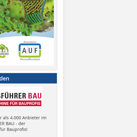
nden
 als 4.000 Anbieter im
R BAU - der
ür Bauprofis!