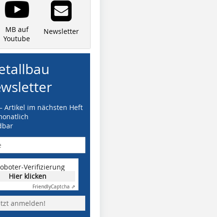
MB auf
Newsletter
Youtube
tallbau
wsletter
– Artikel im nächsten Heft
monatlich
dbar
oboter-Verifizierung
Hier klicken
Friendly
Captcha ⇗
etzt anmelden!