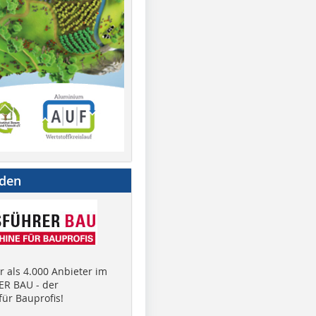
nden
 als 4.000 Anbieter im
R BAU - der
ür Bauprofis!