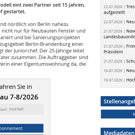
ell eint zwei Partner seit 15 Jahren,
Tres
22.07.2026 |
f gestartet.
aufgestellt
Neue
22.07.2026 |
nd nördlich von Berlin nahezu
r nicht nur für Neubauten Fenster und
Nov
21.07.2026 |
Landesbauord
ariert und bei Sanierungsprojekten
inzugsgebiet Berlin-Brandenburg einer
Fron
21.07.2026 |
t der Juniorchef. Der 25-Jährige leitet
Präsident
 Vater zusammen. Die Auftraggeber sind
Schü
21.07.2026 |
itzerin einer Eigentumswohnung da, die
Neue
16.07.2026 |
Hoc
16.07.2026 |
ahren Sie in
au 7-8/2026
Stellenange
ssort: PORTRÄT
bonnement
Mediadaten