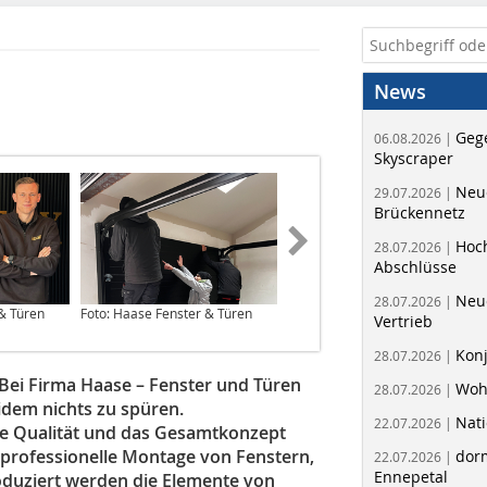
News
Geg
06.08.2026 |
Skyscraper
Neue
29.07.2026 |
Brückennetz
Hoc
28.07.2026 |
Abschlüsse
Neu
28.07.2026 |
 & Türen
Foto: Haase Fenster & Türen
Foto: Haase Fenster & Türen
Vertrieb
Kon
28.07.2026 |
 Bei Firma Haase – Fenster und Türen
Woh
28.07.2026 |
idem nichts zu spüren.
Nati
22.07.2026 |
ie Qualität und das Gesamtkonzept
e professionelle Montage von Fenstern,
dorm
22.07.2026 |
Ennepetal
uziert werden die Elemente von