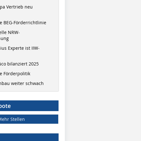
pa Vertrieb neu
 BEG-Förderrichtlinie
elle NRW-
nung
ius Experte ist IIW-
co bilanziert 2025
 Förderpolitik
hbau weiter schwach
bote
Mehr Stellen