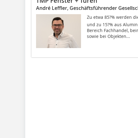
TMP Fenster + Türen
André Leffler, Geschäftsführender Gesellsc
Zu etwa 85?% werden die
und zu 15?% aus Alumin
Bereich Fachhandel, bei
sowie bei Objekten...