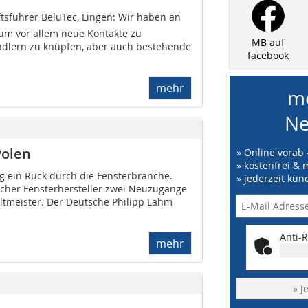
sführer BeluTec, Lingen: Wir haben an
um vor allem neue Kontakte zu
MB auf
ndlern zu knüpfen, aber auch bestehende
facebook
mehr
me
Ne
Polen
» Online vorab 
» kostenfrei & 
ng ein Ruck durch die Fensterbranche.
» jederzeit kün
ischer Fensterhersteller zwei Neuzugänge
ltmeister. Der Deutsche Philipp Lahm
Anti-R
mehr
» J