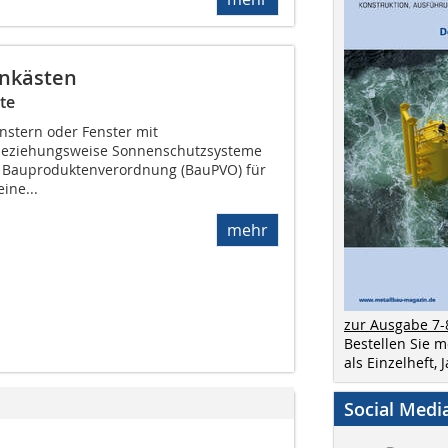
enkästen
te
stern oder Fenster mit
 beziehungsweise Sonnenschutzsysteme
ß Bauproduktenverordnung (BauPVO) für
eine...
mehr
zur Ausgabe 7-
Bestellen Sie 
als Einzelheft,
Social Medi