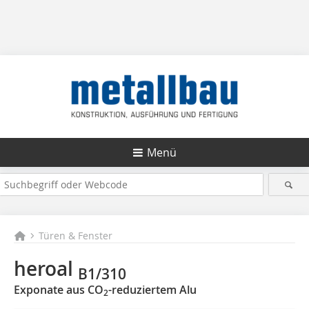
Menü
Türen & Fenster
heroal
B1/310
Exponate aus CO
-reduziertem Alu
2