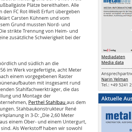
ußballgäste Plätze bereithalten. Alle
an den FC Rot-Weiß Erfurt übergeben
klärt Carsten Kühnem und vom
iesem Grund mussten Nord- und
Die strikte Trennung von Heim- und
ine zusätzliche Schwierigkeit bei der
Mediadaten
Media data
ördlich und südlich an die
--------------------
56 im Werk vorgefertigte, acht Meter
Ansprechpartne
nach einem vorgegebenen Raster
Narin Yelman
Tribünenaufbauten mit insgesamt rund
Tel.: +49 5241 
genden Stahlfachwerkträger, die das
ellung und Montage der
Aktuelle Au
Unternehmen,
Perthel Stahlbau
aus dem
rungen. Stahbaukonstrukteur René
kplanung in 3-D: „Die 2,60 Meter
 aus einem Ober- und einem Untergurt,
sind. Als Werkstoff haben wir sowohl