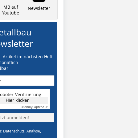
MB auf
Newsletter
Youtube
tallbau
wsletter
– Artikel im nächsten Heft
monatlich
dbar
oboter-Verifizierung
Hier klicken
Friendly
Captcha ⇗
etzt anmelden!
e: Datenschutz, Analyse,