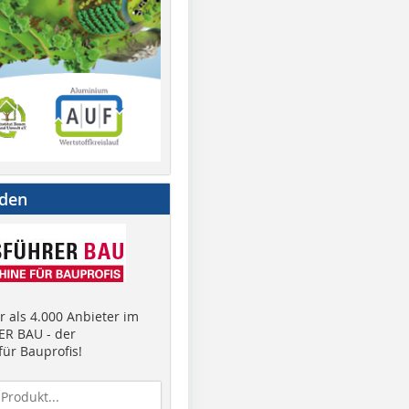
nden
 als 4.000 Anbieter im
R BAU - der
ür Bauprofis!