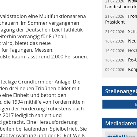
Nov
21.07.2026 |
Landesbauord
aldstadion eine Multifunktionsarena
Fron
21.07.2026 |
Präsident
schauern. Im Sommer vergangenen
tragung der Deutschen Leichtathletik-
Schü
21.07.2026 |
terhin vorrangig für Fußball,
Neue
16.07.2026 |
t wird, bietet das neue
 für Tagungen, Messen,
Hoc
16.07.2026 |
ößte Raum fasst rund 2.000 Personen.
Re-
16.07.2026 |
Kon
09.07.2026 |
chteckige Grundform der Anlage. Die
n drei neuen Tribünen bildet mit
Stellenange
eine Einheit und betont den
, die 1994 mithilfe von Fördermitteln
ngen der Förderung frühestens nach
 2017 lediglich saniert und
d gebracht. Eine Herausforderung
Mediadaten
eiten bei laufendem Spielbetrieb. Sie
 Stadtverwaltung und der FC Rot-Weiß