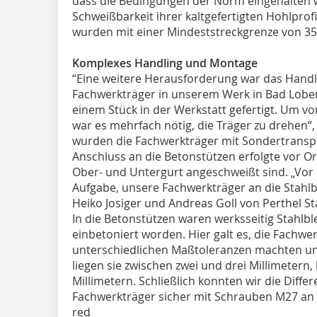
dass die Bedingungen der Norm eingehalten w
Schweißbarkeit ihrer kaltgefertigten Hohlprof
wurden mit einer Mindeststreckgrenze von 
Komplexes Handling und Montage
“Eine weitere Herausforderung war das Handl
Fachwerkträger in unserem Werk in Bad Lobens
einem Stück in der Werkstatt gefertigt. Um vo
war es mehrfach nötig, die Träger zu drehen“, 
wurden die Fachwerkträger mit Sondertransport
Anschluss an die Betonstützen erfolgte vor Or
Ober- und Untergurt angeschweißt sind. „Vor 
Aufgabe, unsere Fachwerkträger an die Stahlb
Heiko Josiger und Andreas Goll von Perthel Sta
In die Betonstützen waren werksseitig Stahl
einbetoniert worden. Hier galt es, die Fachwe
unterschiedlichen Maßtoleranzen machten un
liegen sie zwischen zwei und drei Millimetern, 
Millimetern. Schließlich konnten wir die Diffe
Fachwerkträger sicher mit Schrauben M27 an 
red