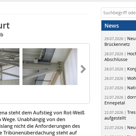
urt
News
eb
Neue
29.07.2026 |
Brückennetz
Hoc
28.07.2026 |
Abschlüsse
Kon
28.07.2026 |
Woh
28.07.2026 |
Nati
22.07.2026 |
dorm
22.07.2026 |
Ennepetal
ena steht dem Aufstieg von Rot-Weiß
Tres
22.07.2026 |
aufgestellt
 im Wege. Unabhängig von den
bislang nicht die Anforderungen des
Neue
22.07.2026 |
nde Tribünenüberdachung steht auf