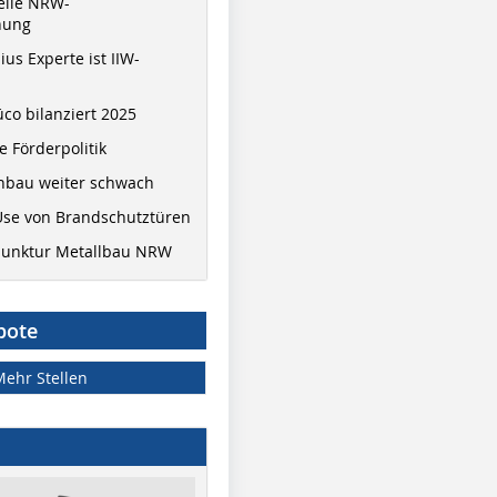
elle NRW-
nung
ius Experte ist IIW-
co bilanziert 2025
 Förderpolitik
hbau weiter schwach
Use von Brandschutztüren
junktur Metallbau NRW
bote
Mehr Stellen