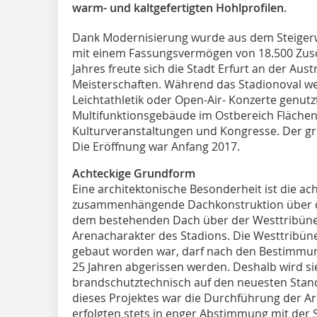
warm- und kaltgefertigten Hohlprofilen.
Dank Modernisierung wurde aus dem Steigerw
mit einem Fassungsvermögen von 18.500 Zu
Jahres freute sich die Stadt Erfurt an der Aus
Meisterschaften. Während das Stadionoval wei
Leichtathletik oder Open-Air- Konzerte genutz
Multifunktionsgebäude im Ostbereich Flächen
Kulturveranstaltungen und Kongresse. Der gr
Die Eröffnung war Anfang 2017.
Achteckige Grundform
Eine architektonische Besonderheit ist die a
zusammenhängende Dachkonstruktion über de
dem bestehenden Dach über der Westtribüne 
Arenacharakter des Stadions. Die Westtribüne
gebaut worden war, darf nach den Bestimmu
25 Jahren abgerissen werden. Deshalb wird sie
brandschutztechnisch auf den neuesten Stan
dieses Projektes war die Durchführung der Arb
erfolgten stets in enger Abstimmung mit der