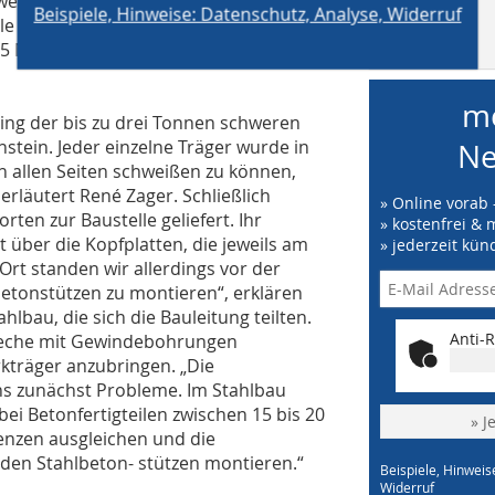
erden, und eine Garantie auf die
Beispiele, Hinweise: Datenschutz, Analyse, Widerruf
ile Hybox 355 geben. Beide Profilarten
MB auf
2
facebook
355 N/mm
geliefert.
me
ing der bis zu drei Tonnen schweren
tein. Jeder einzelne Träger wurde in
Ne
n allen Seiten schweißen zu können,
erläutert René Zager. Schließlich
» Online vorab 
en zur Baustelle geliefert. Ihr
» kostenfrei & 
t über die Kopfplatten, die jeweils am
» jederzeit kün
Ort standen wir allerdings vor der
etonstützen zu montieren“, erklären
hlbau, die sich die Bauleitung teilten.
Anti-R
bleche mit Gewindebohrungen
rkträger anzubringen. „Die
s zunächst Probleme. Im Stahlbau
bei Betonfertigteilen zwischen 15 bis 20
» J
renzen ausgleichen und die
den Stahlbeton- stützen montieren.“
Beispiele, Hinweis
Widerruf