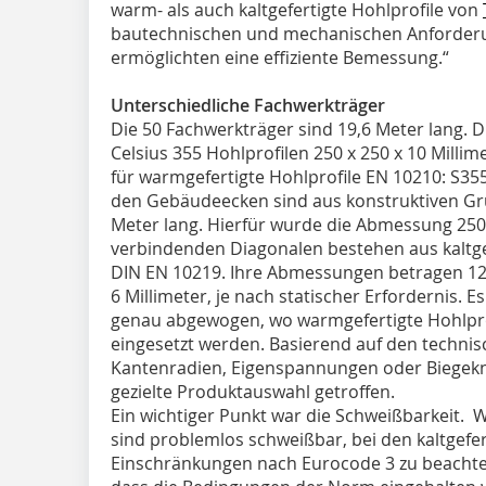
warm- als auch kaltgefertigte Hohlprofile von
bautechnischen und mechanischen Anforderu
ermöglichten eine effiziente Bemessung.“
Unterschiedliche Fachwerkträger
Die 50 Fachwerkträger sind 19,6 Meter lang.
Celsius 355 Hohlprofilen 250 x 250 x 10 Milli
für warmgefertigte Hohlprofile EN 10210: S35
den Gebäudeecken sind aus konstruktiven Gr
Meter lang. Hierfür wurde die Abmessung 250 
verbindenden Diagonalen bestehen aus kaltge
DIN EN 10219. Ihre Abmessungen betragen 120
6 Millimeter, je nach statischer Erfordernis. 
genau abgewogen, wo warmgefertigte Hohlprof
eingesetzt werden. Basierend auf den technis
Kantenradien, Eigenspannungen oder Biegek
gezielte Produktauswahl getroffen.
Ein wichtiger Punkt war die Schweißbarkeit. 
sind problemlos schweißbar, bei den kaltgefer
Einschränkungen nach Eurocode 3 zu beachten