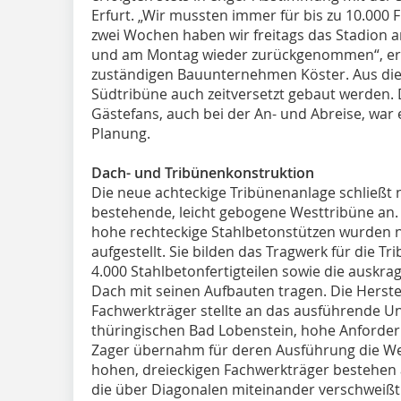
Erfurt. „Wir mussten immer für bis zu 10.000 F
zwei Wochen haben wir freitags das Stadion 
und am Montag wieder zurückgenommen“, er
zuständigen Bauunternehmen Köster. Aus d
Südtribüne auch zeitversetzt gebaut werden. 
Gästefans, auch bei der An- und Abreise, war e
Planung.
Dach- und Tribünenkonstruktion
Die neue achteckige Tribünenanlage schließt n
bestehende, leicht gebogene Westtribüne an. 
hohe rechteckige Stahlbetonstützen wurden 
aufgestellt. Sie bilden das Tragwerk für die 
4.000 Stahlbetonfertigteilen sowie die auskra
Dach mit seinen Aufbauten tragen. Die Herst
Fachwerkträger stellte an das ausführende 
thüringischen Bad Lobenstein, hohe Anforde
Zager übernahm für deren Ausführung die Wer
hohen, dreieckigen Fachwerkträger bestehen
die über Diagonalen miteinander verschweißt 