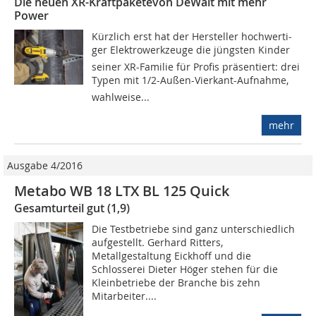
Die neuen XR-Kraftpaketevon DeWalt mit mehr
Power
Kürzlich erst hat der Hersteller hochwerti­
ger Elektrowerkzeuge die jüngsten Kin­der
seiner XR-Familie für Profis präsen­tiert: drei
Typen mit 1/2-Außen-Vierkant-Auf­nahme,
wahlweise...
mehr
Ausgabe 4/2016
Metabo WB 18 LTX BL 125 Quick
Gesamturteil gut (1,9)
Die Testbetriebe sind ganz unterschiedlich
aufgestellt. Gerhard Ritters,
Metallgestaltung Eickhoff und die
Schlosserei Dieter Höger stehen für die
Kleinbetriebe der Branche bis zehn
Mitarbeiter....