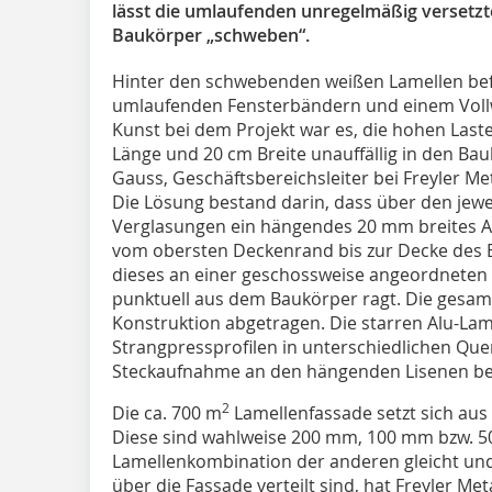
lässt die umlaufenden unregelmäßig versetz
Baukörper „schweben“.
Hinter den schwebenden weißen Lamellen befi
umlaufenden Fensterbändern und einem Vo
Kunst bei dem Projekt war es, die hohen Laste
Länge und 20 cm Breite unauffällig in den Bau
Gauss, Geschäftsbereichsleiter bei Freyler Me
Die Lösung bestand darin, dass über den jew
Verglasungen ein hängendes 20 mm breites Al
vom obersten Deckenrand bis zur Decke des Er
dieses an einer geschossweise angeordneten 
punktuell aus dem Baukörper ragt. Die gesam
Konstruktion abgetragen. Die starren Alu-Lam
Strangpressprofilen in unterschiedlichen Quer
Steckaufnahme an den hängenden Lisenen bef
2
Die ca. 700 m
Lamellenfassade setzt sich au
Diese sind wahlweise 200 mm, 100 mm bzw. 50
Lamellenkombination der anderen gleicht und 
über die Fassade verteilt sind, hat Freyler Met