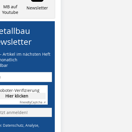
MB auf
Newsletter
Youtube
tallbau
wsletter
– Artikel im nächsten Heft
monatlich
dbar
oboter-Verifizierung
Hier klicken
Friendly
Captcha ⇗
etzt anmelden!
e: Datenschutz, Analyse,