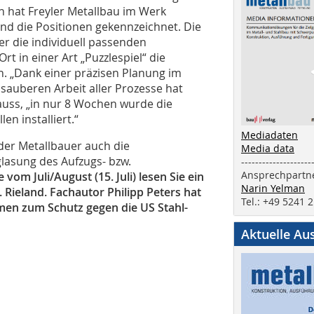
en hat Freyler Metallbau im Werk
nd die Positionen gekennzeichnet. Die
r die individuell passenden
t in einer Art „Puzzlespiel“ die
n. „Dank einer präzisen Planung im
sauberen Arbeit aller Prozesse hat
Gauss, „in nur 8 Wochen wurde die
en installiert.“
Mediadaten
er Metallbauer auch die
Media data
lasung des Aufzugs- bzw.
--------------------
Ansprechpartne
 vom Juli/August (15. Juli) lesen Sie ein
Narin Yelman
 Rieland. Fachautor Philipp Peters hat
Tel.: +49 5241 
men zum Schutz gegen die US Stahl-
Aktuelle Au