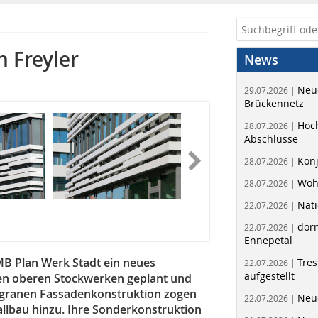
 Freyler
News
Neue
29.07.2026 |
Brückennetz
Hoc
28.07.2026 |
Abschlüsse
Kon
28.07.2026 |
Woh
28.07.2026 |
Nati
22.07.2026 |
dorm
22.07.2026 |
Ennepetal
MB Plan Werk Stadt ein neues
Tres
22.07.2026 |
aufgestellt
en oberen Stockwerken geplant und
iligranen Fassadenkonstruktion zogen
Neue
22.07.2026 |
allbau hinzu. Ihre Sonderkonstruktion