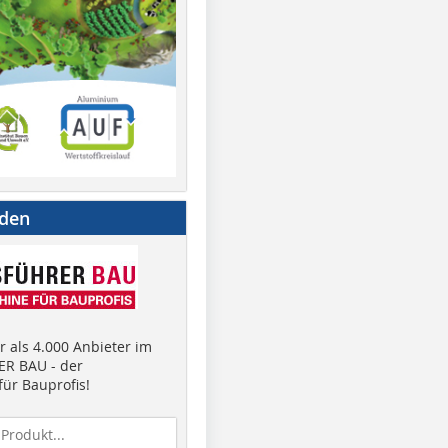
nden
 als 4.000 Anbieter im
R BAU - der
ür Bauprofis!