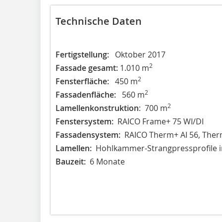
Technische Daten
Fertigstellung:
Oktober 2017
2
Fassade gesamt:
1.010 m
2
Fensterfläche:
450 m
2
Fassadenfläche:
560 m
2
Lamellenkonstruktion
: 700 m
Fenstersystem:
RAICO Frame+ 75 WI/DI
Fassadensystem:
RAICO Therm+ AI 56, Ther
Lamellen:
Hohlkammer-Strangpressprofile i
Bauzeit:
6 Monate