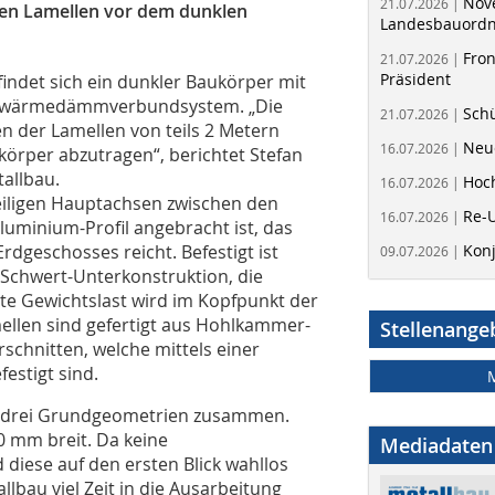
Nov
21.07.2026 |
ten Lamellen vor dem dunklen
Landesbauord
Fron
21.07.2026 |
Präsident
ndet sich ein dunkler Baukörper mit
llwärmedämmverbundsystem. „Die
Schü
21.07.2026 |
n der Lamellen von teils 2 Metern
Neue
16.07.2026 |
körper abzutragen“, berichtet Stefan
tallbau.
Hoc
16.07.2026 |
eiligen Hauptachsen zwischen den
Re-
16.07.2026 |
uminium-Profil angebracht ist, das
dgeschosses reicht. Befestigt ist
Kon
09.07.2026 |
Schwert-Unterkonstruktion, die
te Gewichtslast wird im Kopfpunkt der
ellen sind gefertigt aus Hohlkammer-
Stellenange
schnitten, welche mittels einer
estigt sind.
s drei Grundgeometrien zusammen.
 mm breit. Da keine
Mediadaten
diese auf den ersten Blick wahllos
allbau viel Zeit in die Ausarbeitung