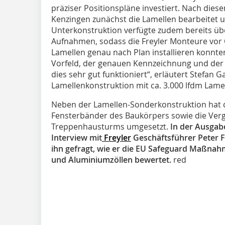
präziser Positionspläne investiert. Nach dies
Kenzingen zunächst die Lamellen bearbeitet u
Unterkonstruktion verfügte zudem bereits übe
Aufnahmen, sodass die Freyler Monteure vor Or
Lamellen genau nach Plan installieren konnte
Vorfeld, der genauen Kennzeichnung und der 
dies sehr gut funktioniert“, erläutert Stefan 
Lamellenkonstruktion mit ca. 3.000 lfdm Lamell
Neben der Lamellen-Sonderkonstruktion hat d
Fensterbänder des Baukörpers sowie die Verg
Treppenhausturms umgesetzt.
In der Ausgabe
Interview mit
Freyler
Geschäftsführer Peter F.
ihn gefragt, wie er die EU Safeguard Maßnah
und Aluminiumzöllen bewertet.
red