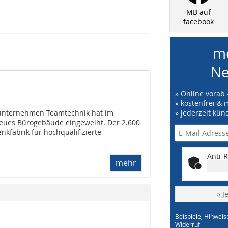
MB auf
facebook
me
Ne
» Online vorab 
» kostenfrei & 
nunternehmen Teamtechnik hat im
» jederzeit kün
eues Bürogebäude eingeweiht. Der 2.600
nkfabrik für hochqualifizierte
Anti-R
mehr
» J
Beispiele, Hinweis
Widerruf