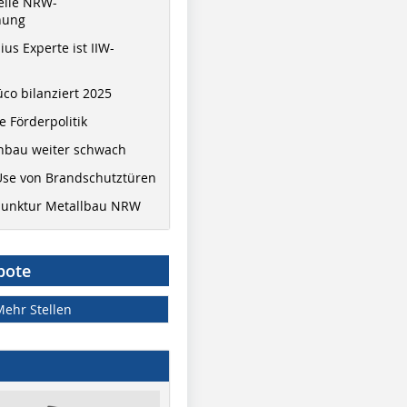
elle NRW-
nung
ius Experte ist IIW-
co bilanziert 2025
 Förderpolitik
hbau weiter schwach
Use von Brandschutztüren
junktur Metallbau NRW
bote
Mehr Stellen