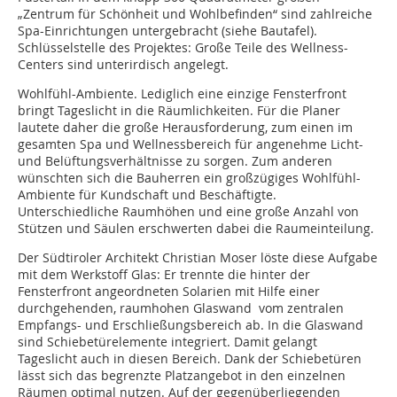
„Zentrum für Schönheit und Wohlbefinden“ sind zahlreiche
Spa-Einrichtungen untergebracht (siehe Bautafel).
Schlüsselstelle des Projektes: Große Teile des Wellness-
Centers sind unterirdisch angelegt.
Wohlfühl-Ambiente. Lediglich eine einzige Fensterfront
bringt Tageslicht in die Räumlichkeiten. Für die Planer
lautete daher die große Herausforderung, zum einen im
gesamten Spa und Wellnessbereich für angenehme Licht-
und Belüftungsverhältnisse zu sorgen. Zum anderen
wünschten sich die Bauherren ein großzügiges Wohlfühl-
Ambiente für Kundschaft und Beschäftigte.
Unterschiedliche Raumhöhen und eine große Anzahl von
Stützen und Säulen erschwerten dabei die Raumeinteilung.
Der Südtiroler Architekt Christian Moser löste diese Aufgabe
mit dem Werkstoff Glas: Er trennte die hinter der
Fensterfront angeordneten Solarien mit Hilfe einer
durchgehenden, raumhohen Glaswand vom zentralen
Empfangs- und Erschließungsbereich ab. In die Glaswand
sind Schiebetürelemente integriert. Damit gelangt
Tageslicht auch in diesen Bereich. Dank der Schiebetüren
lässt sich das begrenzte Platzangebot in den einzelnen
Räumen optimal nutzen. Auf der gegenüberliegenden