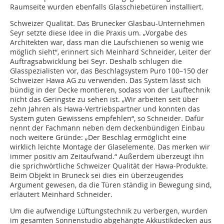
Raumseite wurden ebenfalls Glasschiebetüren installiert.
Schweizer Qualität. Das Brunecker Glasbau-Unternehmen
Seyr setzte diese Idee in die Praxis um. „Vorgabe des
Architekten war, dass man die Laufschienen so wenig wie
möglich sieht“, erinnert sich Meinhard Schneider, Leiter der
Auftragsabwicklung bei Seyr. Deshalb schlugen die
Glasspezialisten vor, das Beschlagsystem Puro 100–150 der
Schweizer Hawa AG zu verwenden. Das System lässt sich
bündig in der Decke montieren, sodass von der Lauftechnik
nicht das Geringste zu sehen ist. „Wir arbeiten seit über
zehn Jahren als Hawa-Vertriebspartner und konnten das
System guten Gewissens empfehlen“, so Schneider. Dafür
nennt der Fachmann neben dem deckenbündigen Einbau
noch weitere Gründe: „Der Beschlag ermöglicht eine
wirklich leichte Montage der Glaselemente. Das merken wir
immer positiv am Zeitaufwand.“ Außerdem überzeugt ihn
die sprichwörtliche Schweizer Qualität der Hawa-Produkte.
Beim Objekt in Bruneck sei dies ein überzeugendes
Argument gewesen, da die Türen ständig in Bewegung sind,
erläutert Meinhard Schneider.
Um die aufwendige Lüftungstechnik zu verbergen, wurden
im gesamten Sonnenstudio abgehängte Akkustikdecken aus