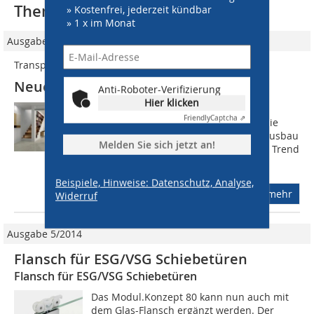
Thematisch passende Artikel:
» Kostenfrei, jederzeit kündbar
» 1 x im Monat
Ausgabe 08/2009
Transparenz dank unsichtbarer Technik
Neues Schiebebeschlagsystem
Anti-Roboter-Verifizierung
Hier klicken
Grosse Glasflächen und damit ein
Friendly
Captcha ⇗
Höchstmass an Transparenz prägen die
moderne Architektur. Auch im Innenausbau
Melden Sie sich jetzt an!
liegen Glastüren und -trennwände im Trend
 vor allem, wenn sie sich schieben...
Beispiele, Hinweise: Datenschutz, Analyse,
mehr
Widerruf
Ausgabe 5/2014
Flansch für ESG/VSG Schiebetüren
Flansch für ESG/VSG Schiebetüren
Das Modul.Konzept 80 kann nun auch mit
dem Glas-Flansch ergänzt werden. Der