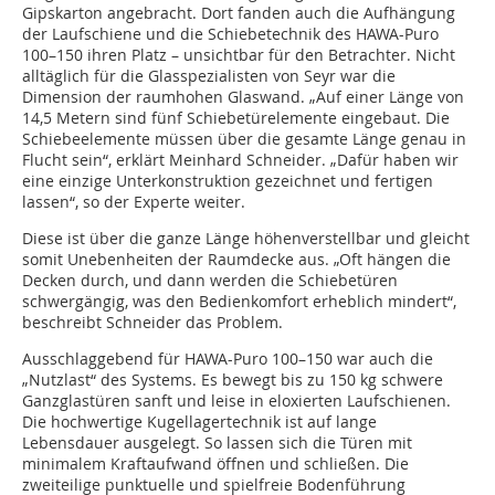
Gipskarton angebracht. Dort fanden auch die Aufhängung
der Laufschiene und die Schiebetechnik des HAWA-Puro
100–150 ihren Platz – unsichtbar für den Betrachter. Nicht
alltäglich für die Glasspezialisten von Seyr war die
Dimension der raumhohen Glaswand. „Auf einer Länge von
14,5 Metern sind fünf Schiebetürelemente eingebaut. Die
Schiebeelemente müssen über die gesamte Länge genau in
Flucht sein“, erklärt Meinhard Schneider. „Dafür haben wir
eine einzige Unterkonstruktion gezeichnet und fertigen
lassen“, so der Experte weiter.
Diese ist über die ganze Länge höhenverstellbar und gleicht
somit Unebenheiten der Raumdecke aus. „Oft hängen die
Decken durch, und dann werden die Schiebetüren
schwergängig, was den Bedienkomfort erheblich mindert“,
beschreibt Schneider das Problem.
Ausschlaggebend für HAWA-Puro 100–150 war auch die
„Nutzlast“ des Systems. Es bewegt bis zu 150 kg schwere
Ganzglastüren sanft und leise in eloxierten Laufschienen.
Die hochwertige Kugellagertechnik ist auf lange
Lebensdauer ausgelegt. So lassen sich die Türen mit
minimalem Kraftaufwand öffnen und schließen. Die
zweiteilige punktuelle und spielfreie Bodenführung