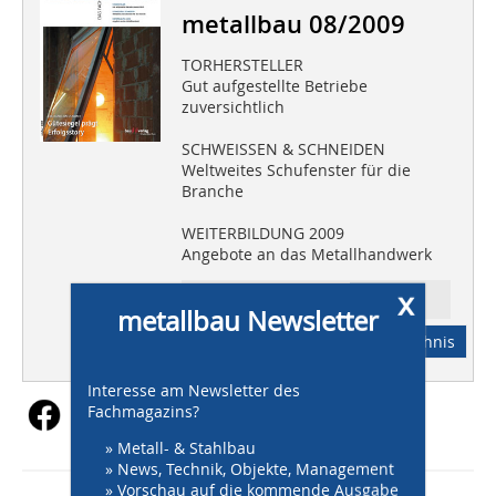
metallbau 08/2009
TORHERSTELLER
Gut aufgestellte Betriebe
zuversichtlich
SCHWEISSEN & SCHNEIDEN
Weltweites Schufenster für die
Branche
WEITERBILDUNG 2009
Angebote an das Metallhandwerk
x
Ressort: PRAXIS
metallbau Newsletter
Abonnement
Inhaltsverzeichnis
Interesse am Newsletter des
Fachmagazins?
» Metall- & Stahlbau
» News, Technik, Objekte, Management
» Vorschau auf die kommende Ausgabe