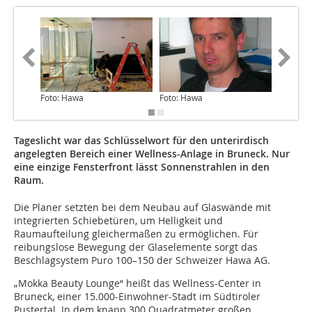
Foto: Hawa
Foto: Hawa
Grafik: 
Tageslicht war das Schlüsselwort für den unterirdisch
angelegten Bereich einer Wellness-Anlage in Bruneck. Nur
eine einzige Fensterfront lässt Sonnenstrahlen in den
Raum.
Die Planer setzten bei dem Neubau auf Glaswände mit
integrierten Schiebetüren, um Helligkeit und
Raumaufteilung gleichermaßen zu ermöglichen. Für
reibungslose Bewegung der Glaselemente sorgt das
Beschlagsystem Puro 100–150 der Schweizer Hawa AG.
„Mokka Beauty Lounge“ heißt das Wellness-Center in
Bruneck, einer 15.000-Einwohner-Stadt im Südtiroler
Pustertal. In dem knapp 300 Quadratmeter großen