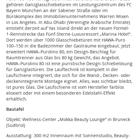
gehören Ganzglasschiebetüren im Leistungszentrum des FC
Bayern München an der Säbener Straße oder im
Bürokomplex des Immobilienunternehmens Warren Wixen
in Los Angeles. In Abu Dhabi (Vereinigte Arabische Emirate)
entsteht derzeit auf Yas Island direkt an der neuen Formel-
1-Rennstrecke das Fünf-Sterne-Luxusressort „Marina Hotel“.
Dort werden über 1000 Glasschiebetüren mit HAWA-Puro
100–150 in die Badezimmer der Gasträume eingebaut. Jetzt
erweitert HAWA–Purolino 80, ein Design-Beschlag für
Raumtrenner aus Glas bis 80 kg Gewicht, das Angebot.
HAWA–Purolino 80 ist eine puristische Design-Schiebelösung
für Ganzglastüren. Die Lauftechnik ist komplett in der
Laufschiene integriert, die sich für die Wand-, Decken- oder
deckenintegrierte Montage eignet. Alles, was sichtbar bleibt,
ist pures Glas. Die Laufschiene ist vom Hersteller farblos
eloxiert oder mit einem besonderen Edelstahl-Effekt
erhältlich.
Bautafel
Objekt: Wellness-Center „Mokka Beauty Lounge“ in Bruneck
(Südtirol)
Ausstattung: 300 m2 Innenraum mit Sonnenstudio, Beauty-