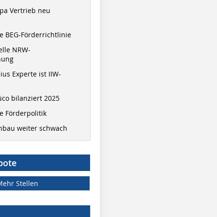
pa Vertrieb neu
 BEG-Förderrichtlinie
elle NRW-
nung
ius Experte ist IIW-
co bilanziert 2025
 Förderpolitik
hbau weiter schwach
bote
Mehr Stellen