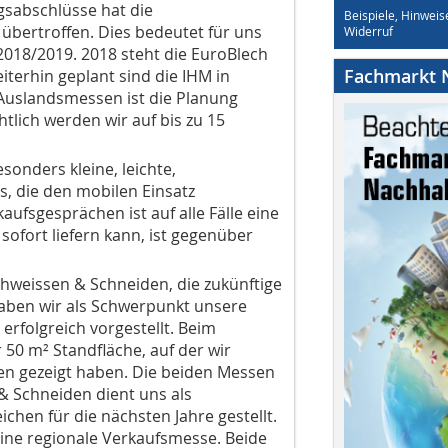
agsabschlüsse hat die
Beispiele, Hinweis
bertroffen. Dies bedeutet für uns
Widerruf
2018/2019. 2018 steht die EuroBlech
Fachmarkt N
iterhin geplant sind die IHM in
Auslandsmessen ist die Planung
tlich werden wir auf bis zu 15
sonders kleine, leichte,
s, die den mobilen Einsatz
ufsgesprächen ist auf alle Fälle eine
sofort liefern kann, ist gegenüber
chweissen & Schneiden, die zukünftige
haben wir als Schwerpunkt unsere
rfolgreich vorgestellt. Beim
50 m² Standfläche, auf der wir
en gezeigt haben. Die beiden Messen
 & Schneiden dient uns als
ichen für die nächsten Jahre gestellt.
eine regionale Verkaufsmesse. Beide