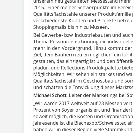
unserem neu gestalteten Messestand mehr Gä
2015. Einer meiner Schwerpunkte im Bereich
Qualitätsflachstähle unserer Produktfamilie
verschiedenste Kunden und Projekte betre
Shoppingmalls bis hin zu Museen.
Bei Gewerbe- bzw. Industriebauten und au
Thema Ressourcenschonung die individuell
mehr in den Vordergrund. Hinzu kommt der 
Ziel, dem Bauherrn zu ermöglichen, ein für 
gestalten, das einzigartig ist und den öffen
pladur- und Reflections-Produktpalette bie
Möglichkeiten. Wir sehen ein starkes und wa
Qualitätsflachstahl im Geschossbau und so
und schätzen die Entwicklung dieses Marktse
Michael Schott, Leiter der Marketings bei S
„Wir waren 2017 weltweit auf 23 Messen vert
Prozent von Soyer organisiert und finanziert
soweit möglich, die Kosten und Organisatio
Jahresende ist die Blechexpo/Schweisstec ei
haben wir in dieser Region viele Stammkund