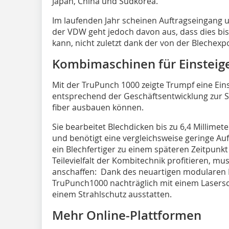
Japan, China und Südkorea.
Im laufenden Jahr scheinen Auftragseingang un
der VDW geht jedoch davon aus, dass dies bi
kann, nicht zuletzt dank der von der Blechex
Kombimaschinen für Einsteig
Mit der TruPunch 1000 zeigte Trumpf eine Eins
entsprechend der Geschäftsentwicklung zur S
fiber ausbauen können.
Sie bearbeitet Blechdicken bis zu 6,4 Millime
und benötigt eine vergleichsweise geringe Aufs
ein Blechfertiger zu einem späteren Zeitpunk
Teilevielfalt der Kombitechnik profitieren, mu
anschaffen: Dank des neuartigen modularen 
TruPunch1000 nachträglich mit einem Lasers
einem Strahlschutz ausstatten.
Mehr Online-Plattformen