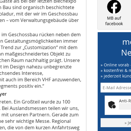
ste als bei der letzten Blechexpo
 Bau sind organisch beschichtete
 pladur, mit der wir im Geschossbau
MB auf
uen – vom Verwaltungsgebäude über
facebook
ch im Geschossbau rücken neben dem
me
en Gestaltungsmöglichkeiten immer
Trend zur „Customization“ mit dem
Ne
ihn maßgeschneidertes Objekt zu
tlichen Raum nachhaltig prägt. Unsere
» Online vorab 
tet im Design nahezu unbegrenzte
» kostenfrei & 
chsendes Interesse,
» jederzeit kün
mit auch im Bereich VHF anzuwenden,
gments positiv ein.“
oyer
Anti-R
reten. Ein Großteil wurde zu 100
. Bei Auslandsmessen teilen wir uns,
n mit unseren Partnern. Gerade zum
ne sehr wichtige Messe. Regional
» J
en, die von dem kurzen Anfahrtsweg