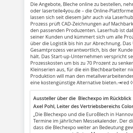
Die Angebote, Bleche online zu bestellen, ne
oder laserteile4you.de – die Online-Plattform
lassen sich seit diesem Jahr auch via Laserhub
Prozess prüft CAD-Zeichnungen auf Machbarkeit
den passenden Produzenten. Laserhub ist da
seiner Kunden und kümmert sich um alle Pro
über die Logistik bis hin zur Abrechnung. Da
Gesamtprozess verantwortlich, bis der Kunde 
hält. Das Start-up-Unternehmen verspricht se
Prozesskosten um bis zu 70 Prozent zu senken
Kleinserien aus, für die ein Blechbearbeiter nic
Produktion will man den metallverarbeitend
eine kostengünstige Alternative bieten.⇥red ◊
Aussteller über die Blechexpo im Rückblick
Axel Pohl, Leiter des Vertriebsbereichs Colo
„Die Blechexpo und die EuroBlech in Hannove
Termine im jährlichen Messekalender. Der di
dass die Blechexpo weiter an Bedeutung gewi