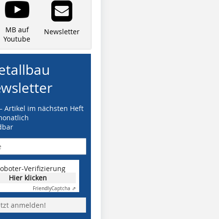
MB auf
Newsletter
Youtube
tallbau
wsletter
– Artikel im nächsten Heft
monatlich
dbar
oboter-Verifizierung
Hier klicken
Friendly
Captcha ⇗
etzt anmelden!