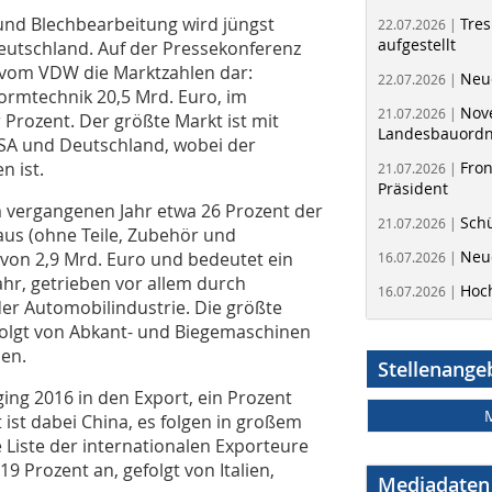
und Blechbearbeitung wird jüngst
Tres
22.07.2026 |
aufgestellt
eutschland. Auf der Pressekonferenz
r vom VDW die Marktzahlen dar:
Neue
22.07.2026 |
rmtechnik 20,5 Mrd. Euro, im
Nov
21.07.2026 |
r Prozent. Der größte Markt ist mit
Landesbauord
USA und Deutschland, wobei der
 ist.
Fron
21.07.2026 |
Präsident
 vergangenen Jahr etwa 26 Prozent der
Schü
21.07.2026 |
s (ohne Teile, Zubehör und
Neue
 von 2,9 Mrd. Euro und bedeutet ein
16.07.2026 |
hr, getrieben vor allem durch
Hoc
16.07.2026 |
er Automobilindustrie. Die größte
folgt von Abkant- und Biegemaschinen
en.
Stellenange
ng 2016 in den Export, ein Prozent
st dabei China, es folgen in großem
 Liste der internationalen Exporteure
9 Prozent an, gefolgt von Italien,
Mediadaten