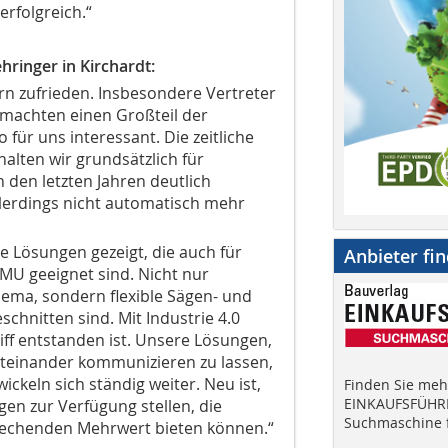
rfolgreich.“
hringer in Kirchardt:
n zufrieden. Insbesondere Vertreter
machten einen Großteil der
für uns interessant. Die zeitliche
lten wir grundsätzlich für
n den letzten Jahren deutlich
lerdings nicht automatisch mehr
te Lösungen gezeigt, die auch für
Anbieter fi
MU geeignet sind. Nicht nur
ema, sondern flexible Sägen- und
chnitten sind. Mit Industrie 4.0
riff entstanden ist. Unsere Lösungen,
einander kommunizieren zu lassen,
ckeln sich ständig weiter. Neu ist,
Finden Sie mehr
EINKAUFSFÜHRE
gen zur Verfügung stellen, die
Suchmaschine f
prechenden Mehrwert bieten können.“