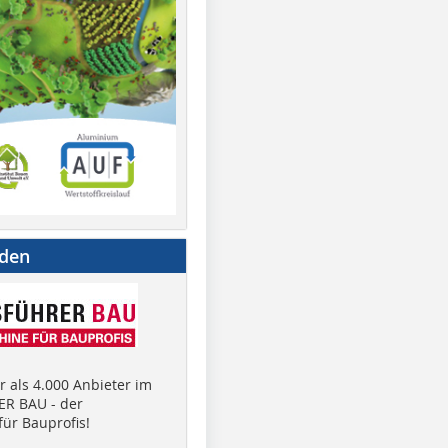
nden
 als 4.000 Anbieter im
R BAU - der
ür Bauprofis!