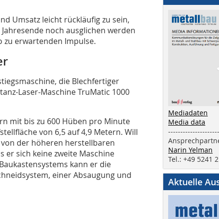
d Umsatz leicht rückläufig zu sein,
s Jahresende noch ausglichen werden
po zu erwartenden Impulse.
er
tiegsmaschine, die Blechfertiger
tanz-Laser-Maschine TruMatic 1000
Mediadaten
tern mit bis zu 600 Hüben pro Minute
Media data
tellfläche von 6,5 auf 4,9 Metern. Will
--------------------
Ansprechpartne
t von der höheren herstellbaren
Narin Yelman
ss er sich keine zweite Maschine
Tel.: +49 5241 
Baukastensystems kann er die
chneidsystem, einer Absaugung und
Aktuelle Au