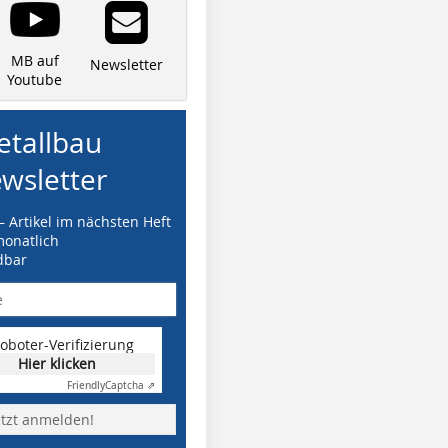
MB auf
Newsletter
Youtube
tallbau
wsletter
– Artikel im nächsten Heft
monatlich
dbar
oboter-Verifizierung
Hier klicken
Friendly
Captcha ⇗
etzt anmelden!