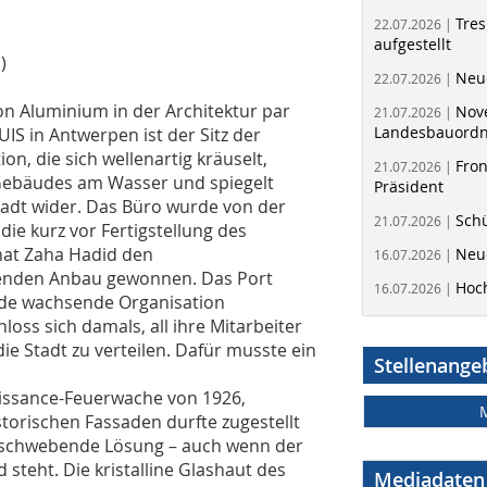
Tres
22.07.2026 |
aufgestellt
)
Neue
22.07.2026 |
on Aluminium in der Architektur par
Nov
21.07.2026 |
Landesbauord
S in Antwerpen ist der Sitz der
, die sich wellenartig kräuselt,
Fron
21.07.2026 |
 Gebäudes am Wasser und spiegelt
Präsident
tadt wider. Das Büro wurde von der
Schü
21.07.2026 |
ie kurz vor Fertigstellung des
hat Zaha Hadid den
Neue
16.07.2026 |
renden Anbau gewonnen. Das Port
Hoc
16.07.2026 |
jede wachsende Organisation
loss sich damals, all ihre Mitarbeiter
e Stadt zu verteilen. Dafür musste ein
Stellenange
aissance-Feuerwache von 1926,
storischen Fassaden durfte zugestellt
e schwebende Lösung – auch wenn der
steht. Die kristalline Glashaut des
Mediadaten