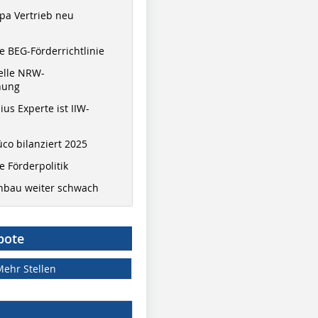
pa Vertrieb neu
 BEG-Förderrichtlinie
elle NRW-
nung
ius Experte ist IIW-
co bilanziert 2025
 Förderpolitik
hbau weiter schwach
bote
Mehr Stellen