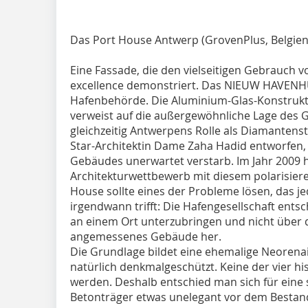
Das Port House Antwerp (GrovenPlus, Belgien
Eine Fassade, die den vielseitigen Gebrauch v
excellence demonstriert. Das NIEUW HAVENHUI
Hafenbehörde. Die Aluminium-Glas-Konstruktion
verweist auf die außergewöhnliche Lage des
gleichzeitig Antwerpens Rolle als Diamantens
Star-Architektin Dame Zaha Hadid entworfen, d
Gebäudes unerwartet verstarb. Im Jahr 2009 
Architekturwettbewerb mit diesem polarisie
House sollte eines der Probleme lösen, das 
irgendwann trifft: Die Hafengesellschaft entsch
an einem Ort unterzubringen und nicht über di
angemessenes Gebäude her.
Die Grundlage bildet eine ehemalige Neoren
natürlich denkmalgeschützt. Keine der vier hi
werden. Deshalb entschied man sich für ein
Betonträger etwas unelegant vor dem Bestand 