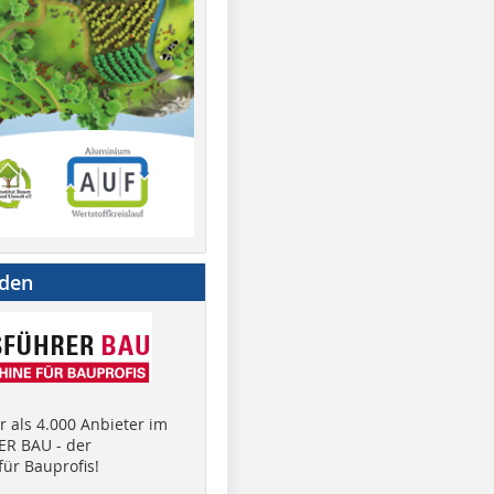
nden
 als 4.000 Anbieter im
R BAU - der
ür Bauprofis!