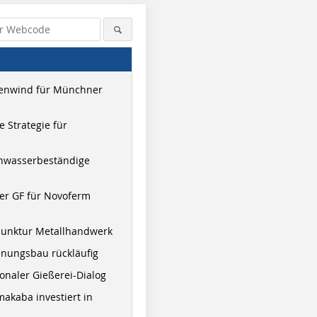
enwind für Münchner
 Strategie für
hwasserbeständige
2 Fotos: AVC Doors & Walls
er GF für Novoferm
junktur Metallhandwerk
nungsbau rückläufig
onaler Gießerei-Dialog
akaba investiert in