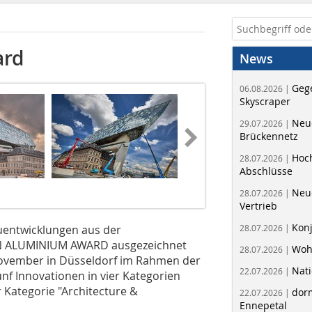
ard
News
Geg
06.08.2026 |
Skyscraper
Neue
29.07.2026 |
Brückennetz
Hoc
28.07.2026 |
Abschlüsse
Neu
28.07.2026 |
Vertrieb
Kon
uentwicklungen aus der
28.07.2026 |
N ALUMINIUM AWARD ausgezeichnet
Woh
28.07.2026 |
ovember in Düsseldorf im Rahmen der
Nati
22.07.2026 |
f Innovationen in vier Kategorien
r Kategorie "Architecture &
dorm
22.07.2026 |
Ennepetal