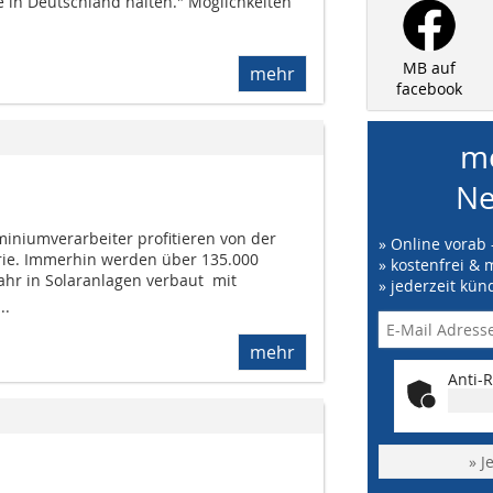
 in Deutschland halten." Möglichkeiten
MB auf
mehr
facebook
me
Ne
iniumverarbeiter profitieren von der
» Online vorab 
ie. Immerhin werden über 135.000
» kostenfrei & 
r in Solaranlagen verbaut  mit
» jederzeit kün
..
mehr
Anti-R
» J