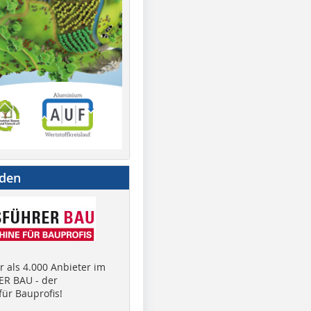
nden
 als 4.000 Anbieter im
R BAU - der
ür Bauprofis!