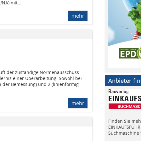
NA) mit...
mehr
rüft der zuständige Normenausschuss
dernis einer Überarbeitung. Sowohl bei
Anbieter fi
n der Bemessung) und 2 (linienförmig
mehr
Finden Sie mehr
EINKAUFSFÜHRE
Suchmaschine f