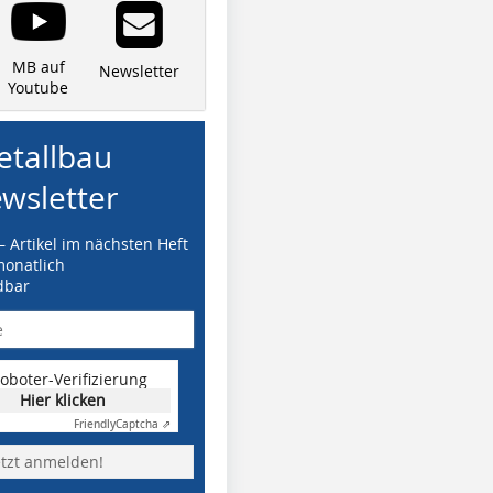
MB auf
Newsletter
Youtube
tallbau
wsletter
– Artikel im nächsten Heft
monatlich
dbar
oboter-Verifizierung
Hier klicken
Friendly
Captcha ⇗
etzt anmelden!