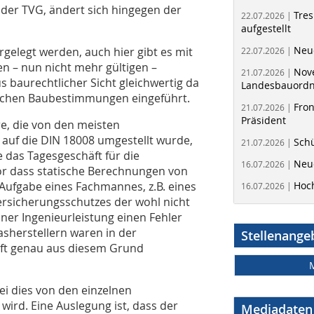
der TVG, ändert sich hingegen der
Tres
22.07.2026 |
aufgestellt
Neue
gelegt werden, auch hier gibt es mit
22.07.2026 |
n – nun nicht mehr gültigen –
Nov
21.07.2026 |
 baurechtlicher Sicht gleichwertig da
Landesbauord
hnischen Baubestimmungen eingeführt.
Fron
21.07.2026 |
Präsident
, die von den meisten
 auf die DIN 18008 umgestellt wurde,
Schü
21.07.2026 |
 das Tagesgeschäft für die
Neue
16.07.2026 |
or dass statische Berechnungen von
 Aufgabe eines Fachmannes, z.B. eines
Hoc
16.07.2026 |
 Versicherungsschutzes der wohl nicht
ner Ingenieurleistung einen Fehler
sherstellern waren in der
Stellenange
ft genau aus diesem Grund
ei dies von den einzelnen
wird. Eine Auslegung ist, dass der
Mediadaten