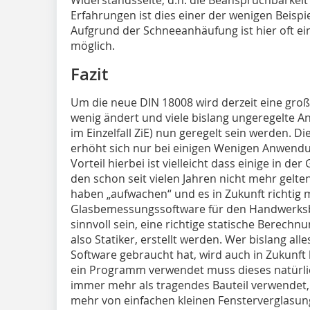
Widerstandsseite, d.h. die Beanspruchbarkeit 
Erfahrungen ist dies einer der wenigen Beispie
Aufgrund der Schneeanhäufung ist hier oft e
möglich.
Fazit
Um die neue DIN 18008 wird derzeit eine groß
wenig ändert und viele bislang ungeregelte 
im Einzelfall ZiE) nun geregelt sein werden. 
erhöht sich nur bei einigen Wenigen Anwendun
Vorteil hierbei ist vielleicht dass einige in d
den schon seit vielen Jahren nicht mehr gelt
haben „aufwachen“ und es in Zukunft richti
Glasbemessungssoftware für den Handwerksb
sinnvoll sein, eine richtige statische Berec
also Statiker, erstellt werden. Wer bislang all
Software gebraucht hat, wird auch in Zukunft
ein Programm verwendet muss dieses natürli
immer mehr als tragendes Bauteil verwendet, d
mehr von einfachen kleinen Fensterverglasun