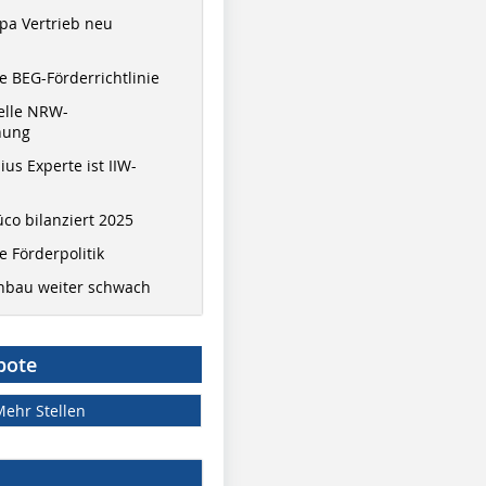
pa Vertrieb neu
 BEG-Förderrichtlinie
elle NRW-
nung
ius Experte ist IIW-
co bilanziert 2025
 Förderpolitik
hbau weiter schwach
bote
Mehr Stellen