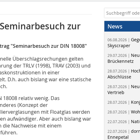
 Seminarbesuch zur
News
Geg
06.08.2026 |
itrag "Seminarbesuch zur DIN 18008"
Skyscraper
Neue
29.07.2026 |
chnelle Überschlagsrechungen gelten
Brückennetz
ührung der TRLV (1998), TRAV (2003) und
Hoc
28.07.2026 |
askonstruktionen in einer
Abschlüsse
lt. D.h. auch bislang war eine statische
ch.
Neu
28.07.2026 |
Vertrieb
N 18008 relativ wenig. Das
Kon
28.07.2026 |
anderes (Konzept der
solierverglasungen mit Floatglas werden
Woh
28.07.2026 |
en aufwändiger. Aber auch bislang war
Nati
22.07.2026 |
ch die Nachweise mit einem
dorm
22.07.2026 |
führen.
Ennepetal