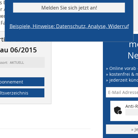
bereits – wie bei anderen Bauteilen
Melden Sie sich jetzt an!
ner Ausschreibung Vorstatik und
erden. Dies würde deutlich mehr
MB auf
all ist.
facebook
Beispiele, Hinweise: Datenschutz, Analyse, Widerruf
tikel erschien in
me
bau 06/2015
Ne
ssort: AKTUELL
» Online vorab 
» kostenfrei & 
» jederzeit kün
bonnement
ltsverzeichnis
Anti-R
» J