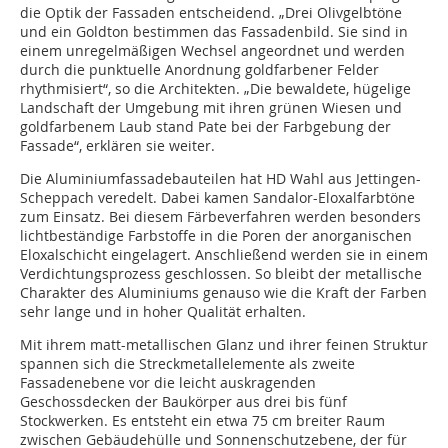
die Optik der Fassaden entscheidend. „Drei Olivgelbtöne
und ein Goldton bestimmen das Fassadenbild. Sie sind in
einem unregelmäßigen Wechsel angeordnet und werden
durch die punktuelle Anordnung goldfarbener Felder
rhythmisiert“, so die Architekten. „Die bewaldete, hügelige
Landschaft der Umgebung mit ihren grünen Wiesen und
goldfarbenem Laub stand Pate bei der Farbgebung der
Fassade“, erklären sie weiter.
Die Aluminiumfassadebauteilen hat HD Wahl aus Jettingen-
Scheppach veredelt. Dabei kamen Sandalor-Eloxalfarbtöne
zum Einsatz. Bei diesem Färbeverfahren werden besonders
lichtbeständige Farbstoffe in die Poren der anorganischen
Eloxalschicht eingelagert. Anschließend werden sie in einem
Verdichtungsprozess geschlossen. So bleibt der metallische
Charakter des Aluminiums genauso wie die Kraft der Farben
sehr lange und in hoher Qualität erhalten.
Mit ihrem matt-metallischen Glanz und ihrer feinen Struktur
spannen sich die Streckmetallelemente als zweite
Fassadenebene vor die leicht auskragenden
Geschossdecken der Baukörper aus drei bis fünf
Stockwerken. Es entsteht ein etwa 75 cm breiter Raum
zwischen Gebäudehülle und Sonnenschutzebene, der für