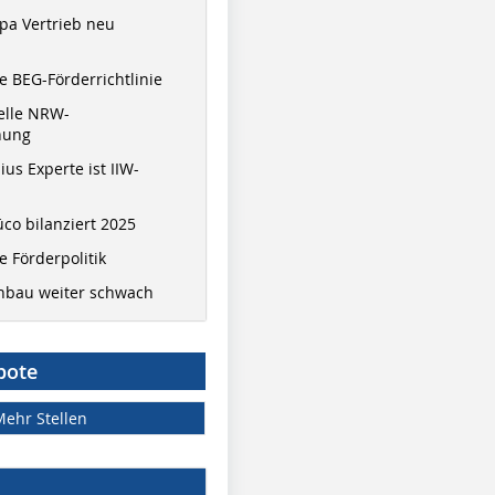
pa Vertrieb neu
 BEG-Förderrichtlinie
elle NRW-
nung
ius Experte ist IIW-
co bilanziert 2025
 Förderpolitik
hbau weiter schwach
bote
Mehr Stellen