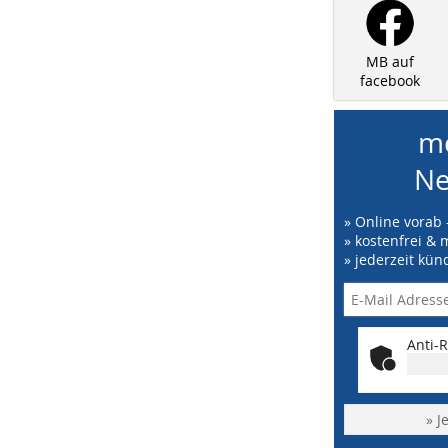
MB auf
facebook
me
Ne
» Online vorab 
» kostenfrei & 
» jederzeit kün
Anti-R
» J