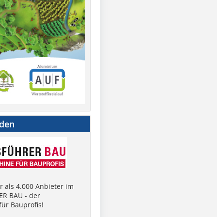
nden
 als 4.000 Anbieter im
R BAU - der
ür Bauprofis!