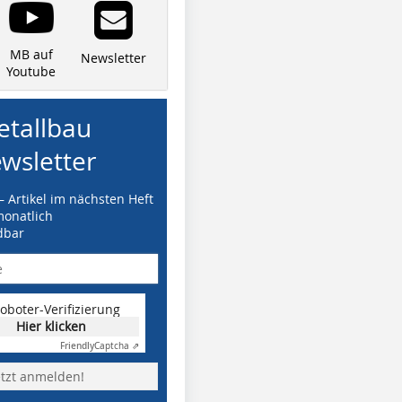
MB auf
Newsletter
Youtube
tallbau
wsletter
– Artikel im nächsten Heft
monatlich
dbar
oboter-Verifizierung
Hier klicken
Friendly
Captcha ⇗
etzt anmelden!