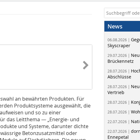
News
Geg
06.08.2026 |
Skyscraper
Neue
29.07.2026 |
Brückennetz
Hoc
28.07.2026 |
Abschlüsse
Neu
28.07.2026 |
Vertrieb
Auswahl an bewährten Produkten. Für
Kon
28.07.2026 |
rden Produktsysteme ausgewählt, die
Woh
aufweisen und so zu einer
28.07.2026 |
Für das Leitthema — „Energie- und
Nati
22.07.2026 |
rodukte und Systeme, darunter dichte
dorm
22.07.2026 |
, wässrige Betonzusatzmittel oder
Ennepetal
Module auf Flachdächern. Die neuen