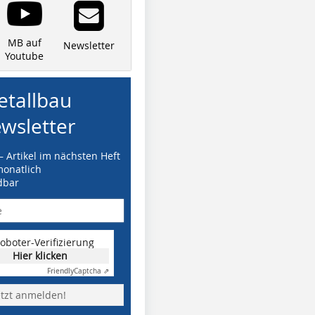
MB auf
Newsletter
Youtube
tallbau
wsletter
– Artikel im nächsten Heft
monatlich
dbar
oboter-Verifizierung
Hier klicken
Friendly
Captcha ⇗
etzt anmelden!