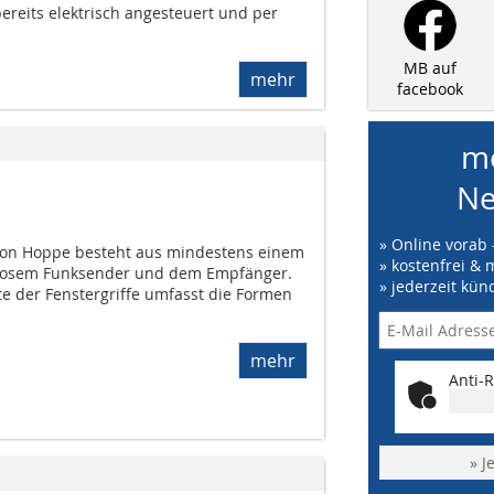
ereits elektrisch angesteuert und per
MB auf
mehr
facebook
me
Ne
» Online vorab 
von Hoppe besteht aus mindestens einem
» kostenfrei & 
ielosem Funksender und dem Empfänger.
» jederzeit kün
te der Fenstergriffe umfasst die Formen
mehr
Anti-R
» J