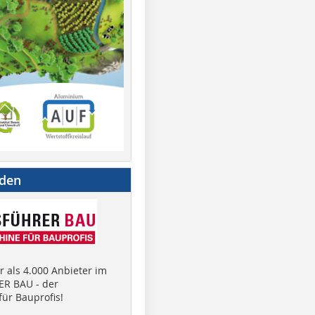
nden
 als 4.000 Anbieter im
R BAU - der
ür Bauprofis!