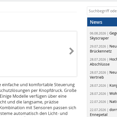
News
Geg
06.08.2026 |
Skyscraper
Neue
29.07.2026 |
Brückennetz
Hoc
28.07.2026 |
Abschlüsse
Neu
28.07.2026 |
Vertrieb
e einfache und komfortable Steuerung
Kon
28.07.2026 |
nschutzlösungen per Knopfdruck. Große
Woh
28.07.2026 |
 Einige Modelle verfügen über eine
icht und die langsame, präzise
Nati
22.07.2026 |
 Kombination mit Sensoren passen sich
dorm
22.07.2026 |
ysteme automatisch den Licht- und
Ennepetal