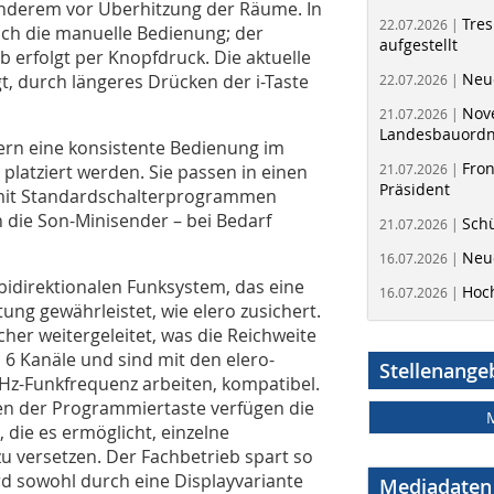
anderem vor Überhitzung der Räume. In
Tres
22.07.2026 |
ch die manuelle Bedienung; der
aufgestellt
erfolgt per Knopfdruck. Die aktuelle
Neue
gt, durch längeres Drücken der i-Taste
22.07.2026 |
Nov
21.07.2026 |
Landesbauord
nern eine konsistente Bedienung im
Fron
latziert werden. Sie passen in einen
21.07.2026 |
Präsident
 mit Standardschalterprogrammen
 die Son-Minisender – bei Bedarf
Schü
21.07.2026 |
Neue
16.07.2026 |
bidirektionalen Funksystem, das eine
Hoc
16.07.2026 |
ung gewährleistet, wie elero zusichert.
her weitergeleitet, was die Reichweite
s 6 Kanäle und sind mit den elero-
Stellenange
Hz-Funkfrequenz arbeiten, kompatibel.
ben der Programmiertaste verfügen die
, die es ermöglicht, einzelne
 versetzen. Der Fachbetrieb spart so
ird sowohl durch eine Displayvariante
Mediadaten