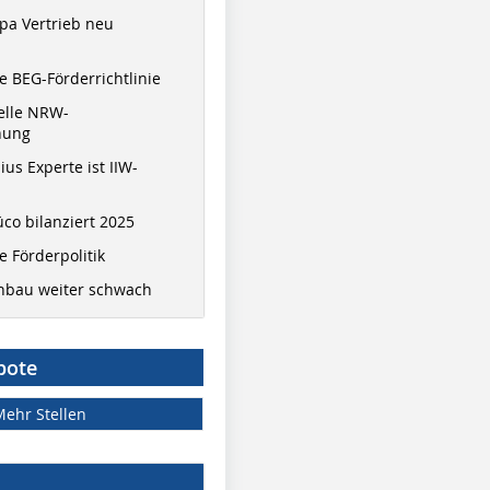
pa Vertrieb neu
 BEG-Förderrichtlinie
elle NRW-
nung
ius Experte ist IIW-
co bilanziert 2025
 Förderpolitik
hbau weiter schwach
bote
Mehr Stellen