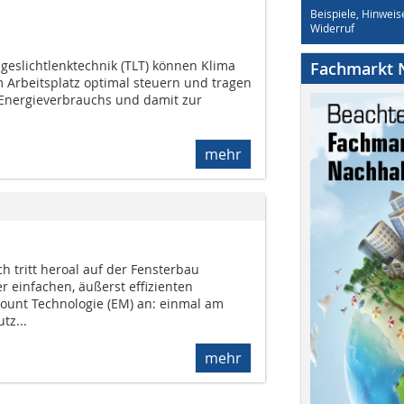
Beispiele, Hinweis
Widerruf
eslichtlenktechnik (TLT) können Klima
Fachmarkt N
m Arbeitsplatz optimal steuern und tragen
Energieverbrauchs und damit zur
mehr
h tritt heroal auf der Fensterbau
r einfachen, äußerst effizienten
ount Technologie (EM) an: einmal am
z...
mehr