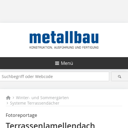
Menü
Winter- und Sommergärten
Systeme Terrassendächer
Fotoreportage
Terrassenlamellendach