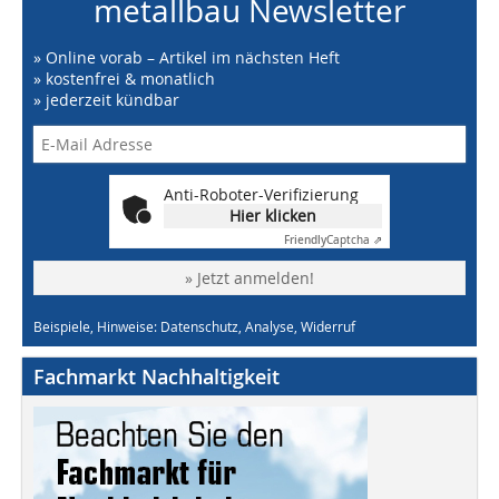
metallbau Newsletter
» Online vorab – Artikel im nächsten Heft
» kostenfrei & monatlich
» jederzeit kündbar
Anti-Roboter-Verifizierung
Hier klicken
Friendly
Captcha ⇗
» Jetzt anmelden!
Beispiele, Hinweise: Datenschutz, Analyse, Widerruf
Fachmarkt Nachhaltigkeit