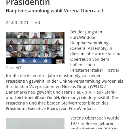
Präsidentin
Hauptversammlung wählt Verena Oberrauch
24.03.2021 |
red
Bei der jüngsten
EuroWindoor-
Hauptversammlung
(General Assembly) in
diesem Jahr wurde Verena
Oberrauch von dem
italienischen
Fotos: VFF
Fensterhersteller Finstral
für die nächsten drei Jahre einstimmig zur neuen
Präsidentin gewählt. In der Online-Versammlung wurden als
ihre beiden Vizepräsidenten Nicolas Dupin (VELUX /
Dänemark) neu gewählt und Franz Hauk (F.R. Hauk Stahl-
und Leichtmetallbau GmbH, Germany) wiedergewählt. Die
Präsidentin und ihre beiden Stellvertreter bilden das
Präsidium (Executive Board) von EuroWindoor.
Verena Oberrauch wurde
1977 in Bozen geboren
und arbeitet seit 2010 in