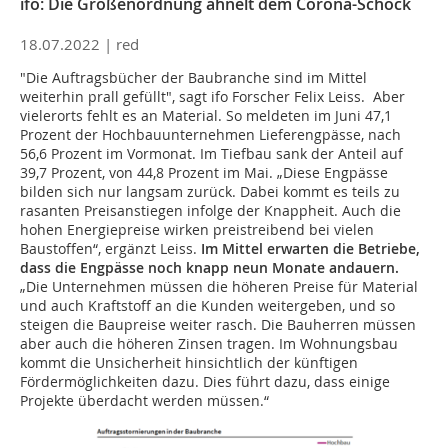
ifo: Die Größenordnung ähnelt dem Corona-Schock
18.07.2022 |
red
"Die Auftragsbücher der Baubranche sind im Mittel
weiterhin prall gefüllt", sagt ifo Forscher Felix Leiss. Aber
vielerorts fehlt es an Material. So meldeten im Juni 47,1
Prozent der Hochbauunternehmen Lieferengpässe, nach
56,6 Prozent im Vormonat. Im Tiefbau sank der Anteil auf
39,7 Prozent, von 44,8 Prozent im Mai. „Diese Engpässe
bilden sich nur langsam zurück. Dabei kommt es teils zu
rasanten Preisanstiegen infolge der Knappheit. Auch die
hohen Energiepreise wirken preistreibend bei vielen
Baustoffen“, ergänzt Leiss.
Im Mittel erwarten die Betriebe,
dass die Engpässe noch knapp neun Monate andauern.
„Die Unternehmen müssen die höheren Preise für Material
und auch Kraftstoff an die Kunden weitergeben, und so
steigen die Baupreise weiter rasch. Die Bauherren müssen
aber auch die höheren Zinsen tragen. Im Wohnungsbau
kommt die Unsicherheit hinsichtlich der künftigen
Fördermöglichkeiten dazu. Dies führt dazu, dass einige
Projekte überdacht werden müssen.“