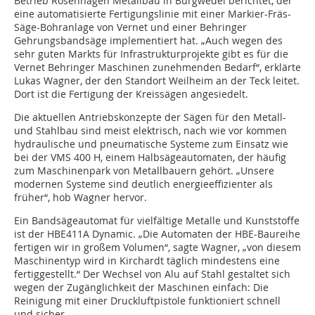
Betrieb Rosenhagen Metallbau in Burgwedel berichtet, der
eine automatisierte Fertigungslinie mit einer Markier-Fräs-
Säge-Bohranlage von Vernet und einer Behringer
Gehrungsbandsäge implementiert hat. „Auch wegen des
sehr guten Markts für Infrastrukturprojekte gibt es für die
Vernet Behringer Maschinen zunehmenden Bedarf“, erklärte
Lukas Wagner, der den Standort Weilheim an der Teck leitet.
Dort ist die Fertigung der Kreissägen angesiedelt.
Die aktuellen Antriebskonzepte der Sägen für den Metall-
und Stahlbau sind meist elektrisch, nach wie vor kommen
hydraulische und pneumatische Systeme zum Einsatz wie
bei der VMS 400 H, einem Halbsägeautomaten, der häufig
zum Maschinenpark von Metallbauern gehört. „Unsere
modernen Systeme sind deutlich energieeffizienter als
früher“, hob Wagner hervor.
Ein Bandsägeautomat für vielfältige Metalle und Kunststoffe
ist der HBE411A Dynamic. „Die Automaten der HBE-Baureihe
fertigen wir in großem Volumen“, sagte Wagner, „von diesem
Maschinentyp wird in Kirchardt täglich mindestens eine
fertiggestellt.“ Der Wechsel von Alu auf Stahl gestaltet sich
wegen der Zugänglichkeit der Maschinen einfach: Die
Reinigung mit einer Druckluftpistole funktioniert schnell
und sicher.