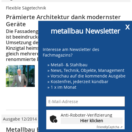
Flexible Sägetechnik
Prämierte Architektur dank modernster
Geräte
x
metallbau Newsletter
Die Fassadengestaltung der Haser Metallbau GmbH
ist beeindruckend: Für die architektonische
Umsetzung des eigenen Firmensitzes in Haslach im
Kinzigtal heimste das Unternehmen in der Ortenau
Interesse am Newsletter des
gleich mehrere Architekturpreise ein. Auch der
Fachmagazins?
renommierte Bad-Au
» Metall- & Stahlbau
Dreh- und Angelpunkt bei der Realisierung
» News, Technik, Objekte, Management
der vielfältigen Metallarbeiten ist unter
» Vorschau auf die kommende Ausgabe
anderem die halbautomatische
» Kostenfrei, jederzeit kündbar
Unterflurkreissäge PSU 450 H von Behringer
» 1 x im Monat
Eisele aus Weilheim/Teck. Die flexible...
mehr
Anti-Roboter-Verifizierung
Ausgabe 12/2014
Hier klicken
Friendly
Captcha ⇗
Metallbau Bühlmann