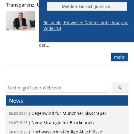
Transparenz, Überblick und Controlling
Melden Sie sich jetzt an!
Herbert Bühlmann sammelt alle
geschäftlichen E-Mails seines Betriebs
Beispiele, Hinweise: Datenschutz, Analyse,
zentral. Mit diesen Daten kann ich am
Widerruf
Telefon gegenüber Architekten und
Bauherren schlagfertig verhandeln, sagt
der...
mehr
News
Gegenwind für Münchner Skyscraper
06.08.2026 |
Neue Strategie für Brückennetz
29.07.2026 |
Hochwasserbeständige Abschlüsse
28.07.2026 |