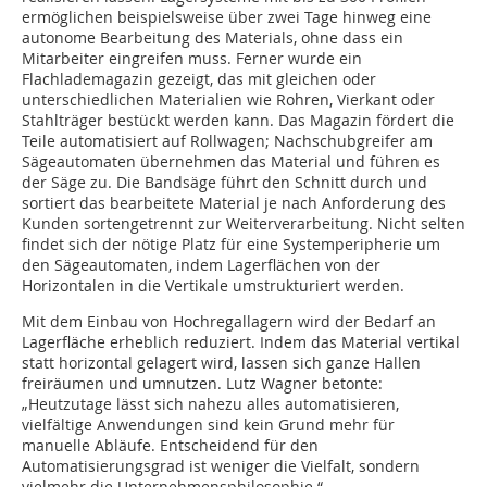
ermöglichen beispielsweise über zwei Tage hinweg eine
autonome Bearbeitung des Materials, ohne dass ein
Mitarbeiter eingreifen muss. Ferner wurde ein
Flachlademagazin gezeigt, das mit gleichen oder
unterschiedlichen Materialien wie Rohren, Vierkant oder
Stahlträger bestückt werden kann. Das Magazin fördert die
Teile automatisiert auf Rollwagen; Nachschubgreifer am
Sägeautomaten übernehmen das Material und führen es
der Säge zu. Die Bandsäge führt den Schnitt durch und
sortiert das bearbeitete Material je nach Anforderung des
Kunden sortengetrennt zur Weiterverarbeitung. Nicht selten
findet sich der nötige Platz für eine Systemperipherie um
den Sägeautomaten, indem Lagerflächen von der
Horizontalen in die Vertikale umstrukturiert werden.
Mit dem Einbau von Hochregallagern wird der Bedarf an
Lagerfläche erheblich reduziert. Indem das Material vertikal
statt horizontal gelagert wird, lassen sich ganze Hallen
freiräumen und umnutzen. Lutz Wagner betonte:
„Heutzutage lässt sich nahezu alles automatisieren,
vielfältige Anwendungen sind kein Grund mehr für
manuelle Abläufe. Entscheidend für den
Automatisierungsgrad ist weniger die Vielfalt, sondern
vielmehr die Unternehmensphilosophie.“