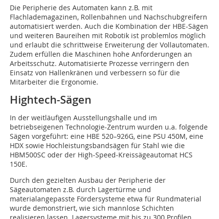
Die Peripherie des Automaten kann z.B. mit
Flachlademagazinen, Rollenbahnen und Nachschubgreifern
automatisiert werden. Auch die Kombination der HBE-Sägen
und weiteren Baureihen mit Robotik ist problemlos möglich
und erlaubt die schrittweise Erweiterung der Vollautomaten.
Zudem erfüllen die Maschinen hohe Anforderungen an
Arbeitsschutz. Automatisierte Prozesse verringern den
Einsatz von Hallenkränen und verbessern so für die
Mitarbeiter die Ergonomie.
Hightech-Sägen
In der weitläufigen Ausstellungshalle und im
betriebseigenen Technologie-Zentrum wurden u.a. folgende
Sägen vorgeführt: eine HBE 520–926G, eine PSU 450M, eine
HDX sowie Hochleistungsbandsägen für Stahl wie die
HBM500SC oder der High-Speed-Kreissägeautomat HCS
150E.
Durch den gezielten Ausbau der Peripherie der
Sägeautomaten z.B. durch Lagertürme und
materialangepasste Fördersysteme etwa für Rundmaterial
wurde demonstriert, wie sich mannlose Schichten
realisieren lassen. Lagersysteme mit bis zu 300 Profilen