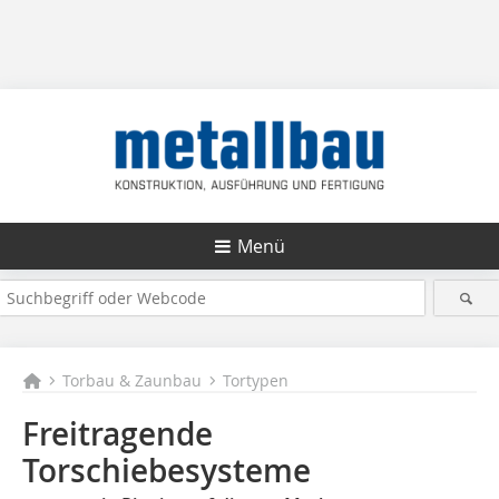
Menü
Torbau & Zaunbau
Tortypen
Freitragende
Torschiebesysteme